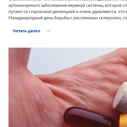
аутоиммунного заболевания нервной системы, которое спо
путают со старческой деменцией и очень удивляются, что 
Международный день борьбы с рассеянным склерозом, со
Общероссийской организации инвалидов — больных рассе
с этим заболеванием и на какие симптомы нужно обратит
Читать далее