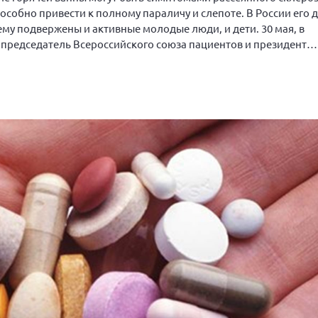
собно привести к полному параличу и слепоте. В России его д
ему подвержены и активные молодые люди, и дети. 30 мая, в
председатель Всероссийского союза пациентов и президент
янным склерозом Ян Власов рассказал «Таким делам», как жи
ь внимание.