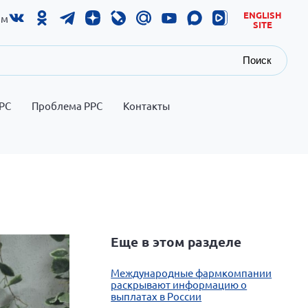
ENGLISH
ам
SITE
Поиск
РС
Проблема РРС
Контакты
Еще в этом разделе
Международные фармкомпании
раскрывают информацию о
выплатах в России