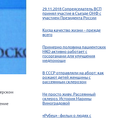
29.11.2018 Сопредседатель ВСП
принял участие в Съезде ОНФ с
участием Президента России
Когда качество жизни – прежде
всего
Примерно половина пациентских
НКО активно работает с
госорганами для улучшения
медпомощи
В СССР отправляли на аборт: как
рожают детей женщины с
рассеянным склерозом
терском
Не просто живу. Рассеянный
склероз. История Марины
Виноградовой
ение
«Рубец» - фильм о людях с