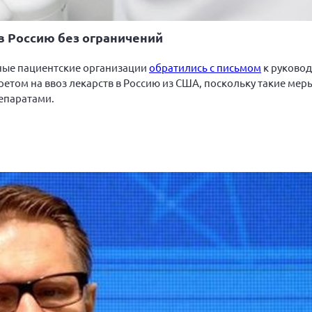
в Россию без ограничений
нные пациентские организации
обратились с письмом
к руковод
том на ввоз лекарств в Россию из США, поскольку такие мер
епаратами.