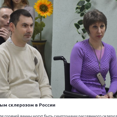
ным склерозом в России
сле горячей ванны могут быть симптомами рассеянного склеро