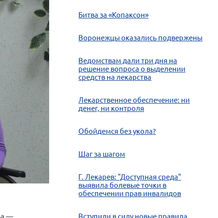
Битва за «Копаксон»
Воронежцы оказались подвержены
Ведомствам дали три дня на
решение вопроса о выделении
средств на лекарства
Лекарственное обеспечение: ни
денег, ни контроля
Обойдемся без укола?
Шаг за шагом
Г. Лекарев: "Доступная среда"
выявила болевые точки в
обеспечении прав инвалидов
за —
Вступили в силу новые правила