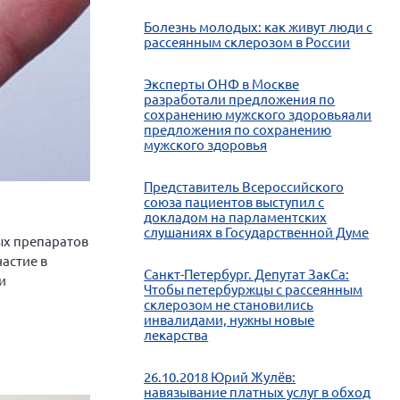
Болезнь молодых: как живут люди с
рассеянным склерозом в России
Эксперты ОНФ в Москве
разработали предложения по
сохранению мужского здоровьяали
предложения по сохранению
мужского здоровья
Представитель Всероссийского
союза пациентов выступил с
докладом на парламентских
слушаниях в Государственной Думе
ых препаратов
астие в
Санкт-Петербург. Депутат ЗакСа:
и
Чтобы петербуржцы с рассеянным
склерозом не становились
инвалидами, нужны новые
лекарства
26.10.2018 Юрий Жулёв:
навязывание платных услуг в обход