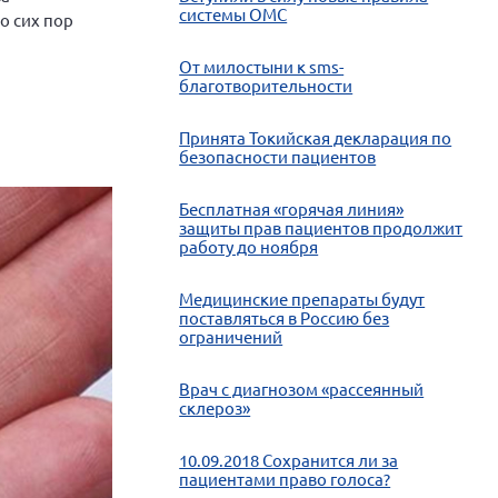
системы ОМС
о сих пор
От милостыни к sms-
благотворительности
вут пациенты
Принята Токийская декларация по
безопасности пациентов
Бесплатная «горячая линия»
защиты прав пациентов продолжит
работу до ноября
Медицинские препараты будут
поставляться в Россию без
ограничений
Врач с диагнозом «рассеянный
склероз»
10.09.2018 Сохранится ли за
пациентами право голоса?