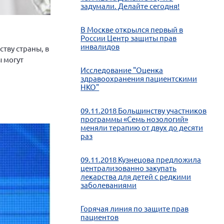
задумали. Делайте сегодня!
В Москве открылся первый в
России Центр защиты прав
инвалидов
ству страны, в
ы могут
Исследование "Оценка
здравоохранения пациентскими
НКО"
09.11.2018 Большинству участников
программы «Семь нозологий»
меняли терапию от двух до десяти
раз
09.11.2018 Кузнецова предложила
централизованно закупать
лекарства для детей с редкими
заболеваниями
Горячая линия по защите прав
пациентов