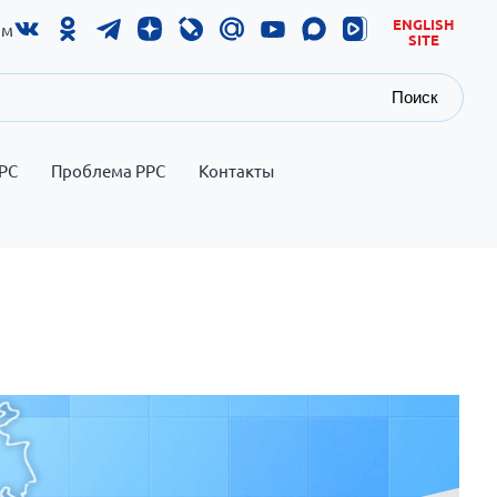
ENGLISH
ам
SITE
Поиск
РС
Проблема РРС
Контакты