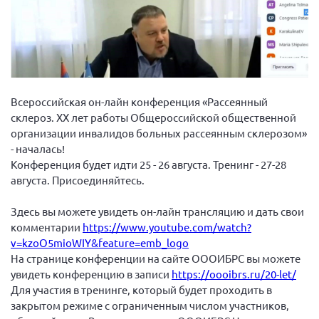
Вице-президент Шишлянников Ф.В.
Информационная служба
Отдел международных отношений
Вице-президент Черненко Д.Е.
Вице-президент Валюх М.В.
Всероссийская он-лайн конференция «Рассеянный
склероз. ХХ лет работы Общероссийской общественной
Вице-президент Чернова А.В.
организации инвалидов больных рассеянным склерозом»
Вице-президент Цикорин И.В.
- началась!
Конференция будет идти 25 - 26 августа. Тренинг - 27-28
Вице-президент Груба Л.В.
августа. Присоединяйтесь.
Главный бухгалтер Жаворонкова Г.М.
Конференция ОООИБРС 2026
Здесь вы можете увидеть он-лайн трансляцию и дать свои
комментарии
https://www.youtube.com/watch?
Конференция ОООИБРС 2025
v=kzoO5mioWIY&feature=emb_logo
Экспертный совет ОООИБРС 2025
На странице конференции на сайте ОООИБРС вы можете
увидеть конференцию в записи
https://oooibrs.ru/20-let/
Конференция ОООИБРС 2024
Для участия в тренинге, который будет проходить в
Конференция ОООИБРС 2023
закрытом режиме с ограниченным числом участников,