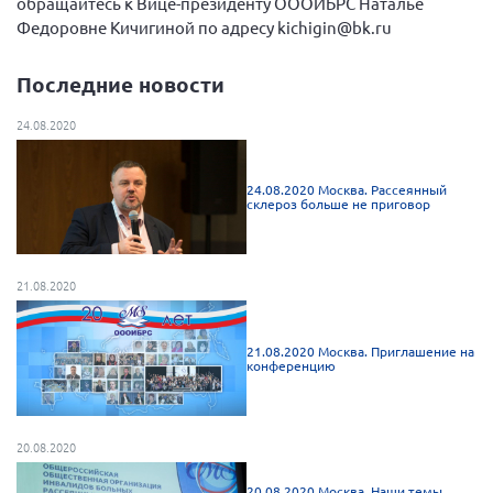
обращайтесь к Вице-президенту ОООИБРС Наталье
Конференция ОООИБРС 2022
Федоровне Кичигиной по адресу kichigin@bk.ru
Конференция ОООИБРС 2021
Конференция ВСЭ 2021
Последние новости
Конференция ОООИБРС 2020
24.08.2020
Документы съездов
Первый съезд
24.08.2020 Москва. Рассеянный
склероз больше не приговор
Второй съезд
Третий съезд
21.08.2020
Четвертый съезд
Пятый съезд
ОФ «Фонд содействия больным рассеянным
склерозом»
21.08.2020 Москва. Приглашение на
Шестой съезд
конференцию
Новости: Казахстан
20.08.2020
Письма и официальные ответы
20.08.2020 Москва. Наши темы.