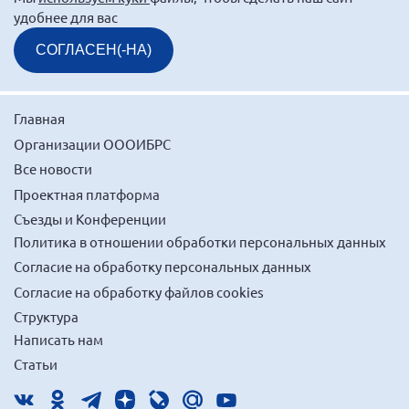
Брянская область
удобнее для вас
Владимирская область
СОГЛАСЕН(-НА)
Волгоградская область
Воронежская область
Главная
Ивановская область
Организации ОООИБРС
Калининградская область
Все новости
Кемеровская область
Проектная платформа
Съезды и Конференции
Кировская область
Политика в отношении обработки персональных данных
Краснодарский край
Согласие на обработку персональных данных
Красноярский край
Согласие на обработку файлов cookies
Липецкая область
Структура
Ленинградская область
Написать нам
Статьи
г. Москва
Московская область