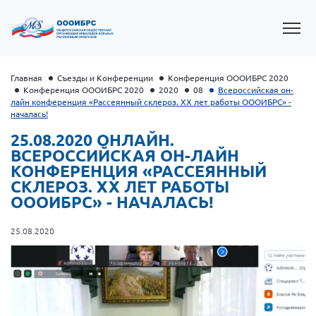
Главная
Съезды и Конференции
Конференция ОООИБРС 2020
Конференция ОООИБРС 2020
2020
08
Всероссийская он-
лайн конференция «Рассеянный склероз. ХХ лет работы ОООИБРС» -
началась!
25.08.2020 ОНЛАЙН.
ВСЕРОССИЙСКАЯ ОН-ЛАЙН
КОНФЕРЕНЦИЯ «РАССЕЯННЫЙ
СКЛЕРОЗ. ХХ ЛЕТ РАБОТЫ
ОООИБРС» - НАЧАЛАСЬ!
25.08.2020
Президент Власов Я.В.
Первый вице-президент Кичигина Н. Ф.
Генеральный директор Матвиевская О.В.
Вице-президент Зрячева Н.В.