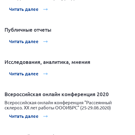
Вице-президент Шишлянников Ф.В.
Читать далее
Информационная служба
Отдел международных отношений
Публичные отчеты
Вице-президент Черненко Д.Е.
Читать далее
Вице-президент Валюх М.В.
Вице-президент Чернова А.В.
Вице-президент Цикорин И.В.
Исследования, аналитика, мнения
Вице-президент Груба Л.В.
Читать далее
Главный бухгалтер Жаворонкова Г.М.
Конференция ОООИБРС 2026
Всероссийская онлайн конференция 2020
Конференция ОООИБРС 2025
Всероссийская онлайн конференция "Рассеянный
склероз. XX лет работы ОООИБРС" (25-29.08.2020)
Экспертный совет ОООИБРС 2025
Читать далее
Конференция ОООИБРС 2024
Конференция ОООИБРС 2023