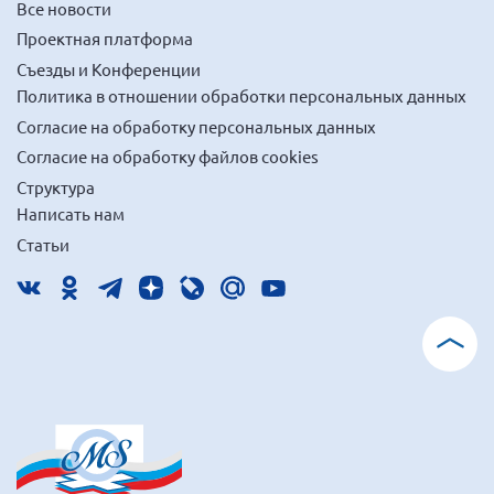
Все новости
Нормативно-правовые документы
Проектная платформа
Методическая литература для НКО
Съезды и Конференции
Политика в отношении обработки персональных данных
Публичные отчеты
Согласие на обработку персональных данных
Исследования, аналитика, мнения
Согласие на обработку файлов cookies
Всероссийская онлайн конференция
Структура
"Рассеянный склероз. XX лет работы
ОООИБРС" (25-29.08.2020)
Написать нам
Статьи
Всероссийская конференция-тренинг
"Рассеянный склероз: новые реалии" (26-
29.05.2022)
Общероссийская РС
Алтайский край
Архангельская область