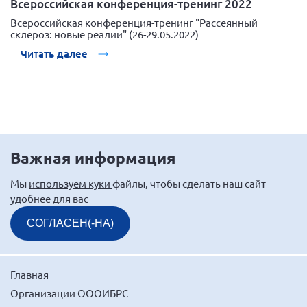
Всероссийская конференция-тренинг 2022
Конференция ОООИБРС 2022
Всероссийская конференция-тренинг "Рассеянный
Конференция ОООИБРС 2021
склероз: новые реалии" (26-29.05.2022)
Конференция ВСЭ 2021
Читать далее
Конференция ОООИБРС 2020
Документы съездов
Первый съезд
Второй съезд
Важная информация
Третий съезд
Четвертый съезд
Мы
используем куки
файлы, чтобы сделать наш сайт
удобнее для вас
Пятый съезд
ОФ «Фонд содействия больным рассеянным
склерозом»
СОГЛАСЕН(-НА)
Шестой съезд
Новости: Казахстан
Главная
Организации ОООИБРС
Письма и официальные ответы