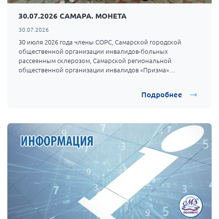
г. Севастополь
30.07.2026 САМАРА. МОНЕТА
Самарская область СОРС
30.07.2026
Самарская область ПРИЗМА
30 июля 2026 года члены СОРС, Самарской городской
общественной организации инвалидов-больных
Самарская область СГОРС
рассеянным склерозом, Самарской региональной
общественной организации инвалидов «Призма»
Свердловская область
собрались в кафе проводить второй месяц лета и
Смоленская область
отпраздновать день друзей.
Подробнее
Ставропольский край
Сахалинская область
Томская область
Тульская область
Ульяновская область
Челябинская область
Ярославская область