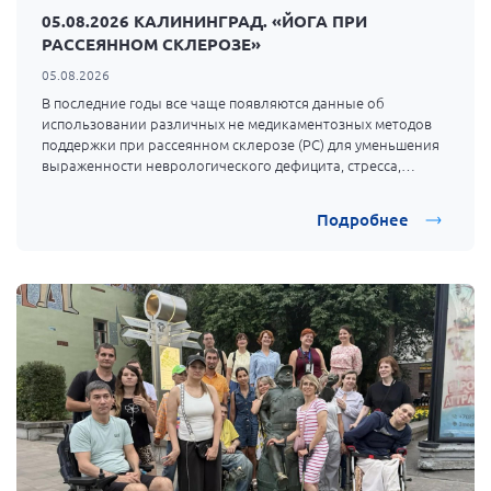
05.08.2026 КАЛИНИНГРАД. «ЙОГА ПРИ
Брянская область
РАССЕЯННОМ СКЛЕРОЗЕ»
Владимирская область
05.08.2026
Волгоградская область
В последние годы все чаще появляются данные об
использовании различных не медикаментозных методов
Воронежская область
поддержки при рассеянном склерозе (РС) для уменьшения
Ивановская область
выраженности неврологического дефицита, стресса,
испытываемого пациентами, улучшения качества их жизни.
Калининградская область
Подробнее
Кемеровская область
Кировская область
Краснодарский край
Красноярский край
Липецкая область
Ленинградская область
г. Москва
Московская область