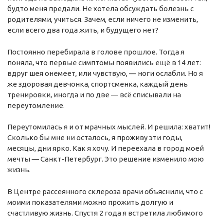
будто меня предали. Не хотела обсуждать болезнь с
родителями, учиться. Зачем, если ничего не изменить,
если всего два года жить, и будущего нет?
Постоянно перебирала в голове прошлое. Тогда я
поняла, что первые симптомы появились ещё в 14 лет:
вдруг шея онемеет, или чувствую, — ноги ослабли. Но я
же здоровая девчонка, спортсменка, каждый день
тренировки, иногда и по две — всё списывали на
переутомление.
Переутомилась я и от мрачных мыслей. И решила: хватит!
Сколько бы мне ни осталось, я проживу эти годы,
месяцы, дни ярко. Как я хочу. И переехала в город моей
мечты — Санкт-Петербург. Это решение изменило мою
жизнь.
В Центре рассеянного склероза врачи объяснили, что с
моими показателями можно прожить долгую и
счастливую жизнь. Спустя 2 года я встретила любимого