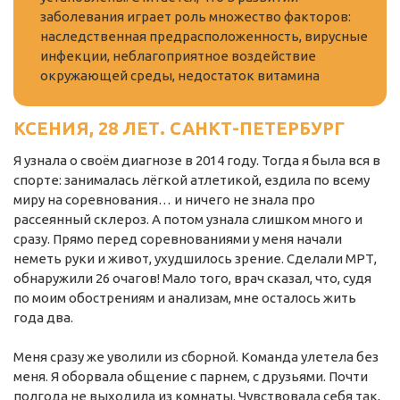
заболевания играет роль множество факторов:
наследственная предрасположенность, вирусные
инфекции, неблагоприятное воздействие
окружающей среды, недостаток витамина
КСЕНИЯ, 28 ЛЕТ. САНКТ-ПЕТЕРБУРГ
Я узнала о своём диагнозе в 2014 году. Тогда я была вся в
спорте: занималась лёгкой атлетикой, ездила по всему
миру на соревнования… и ничего не знала про
рассеянный склероз. А потом узнала слишком много и
сразу. Прямо перед соревнованиями у меня начали
неметь руки и живот, ухудшилось зрение. Сделали МРТ,
обнаружили 26 очагов! Мало того, врач сказал, что, судя
по моим обострениям и анализам, мне осталось жить
года два.
Меня сразу же уволили из сборной. Команда улетела без
меня. Я оборвала общение с парнем, с друзьями. Почти
полгода не выходила из комнаты. Чувствовала себя так,