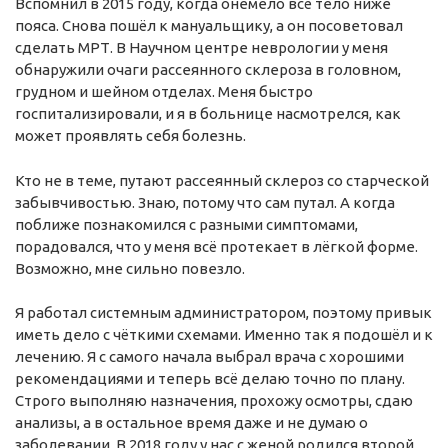
Вспомнил в 2015 году, когда онемело всё тело ниже
пояса. Снова пошёл к мануальщику, а он посоветовал
сделать МРТ. В Научном центре неврологии у меня
обнаружили очаги рассеянного склероза в головном,
грудном и шейном отделах. Меня быстро
госпитализировали, и я в больнице насмотрелся, как
может проявлять себя болезнь.
Кто не в теме, путают рассеянный склероз со старческой
забывчивостью. Знаю, потому что сам путал. А когда
поближе познакомился с разными симптомами,
порадовался, что у меня всё протекает в лёгкой форме.
Возможно, мне сильно повезло.
Я работал системным администратором, поэтому привык
иметь дело с чёткими схемами. Именно так я подошёл и к
лечению. Я с самого начала выбрал врача с хорошими
рекомендациями и теперь всё делаю точно по плану.
Строго выполняю назначения, прохожу осмотры, сдаю
анализы, а в остальное время даже и не думаю о
заболевании. В 2018 году у нас с женой родился второй