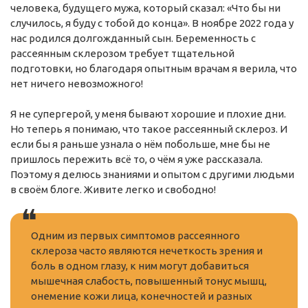
человека, будущего мужа, который сказал: «Что бы ни
случилось, я буду с тобой до конца». В ноябре 2022 года у
нас родился долгожданный сын. Беременность с
рассеянным склерозом требует тщательной
подготовки, но благодаря опытным врачам я верила, что
нет ничего невозможного!
Я не супергерой, у меня бывают хорошие и плохие дни.
Но теперь я понимаю, что такое рассеянный склероз. И
если бы я раньше узнала о нём побольше, мне бы не
пришлось пережить всё то, о чём я уже рассказала.
Поэтому я делюсь знаниями и опытом с другими людьми
в своём блоге. Живите легко и свободно!
Одним из первых симптомов рассеянного
склероза часто являются нечеткость зрения и
боль в одном глазу, к ним могут добавиться
мышечная слабость, повышенный тонус мышц,
онемение кожи лица, конечностей и разных