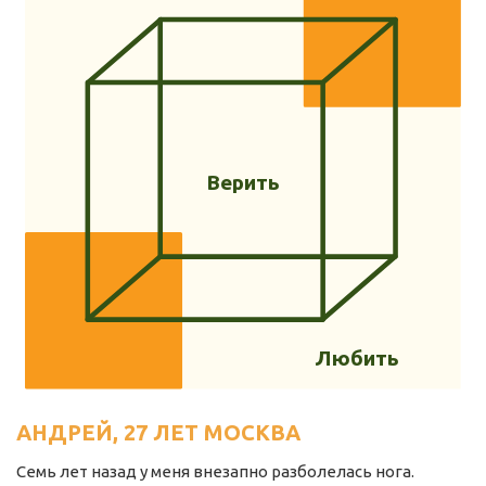
Нижегородская область
Новгородская область
Новосибирская область
Омская область
Оренбургская область
Верить
Пензенская область
Республика Башкортостан
Республика Бурятия
Республика Карелия
Любить
Республика Калмыкия
Республика Хакасия
АНДРЕЙ, 27 ЛЕТ МОСКВА
Ростовская область
г. Санкт-Петербург
Семь лет назад у меня внезапно разболелась нога.