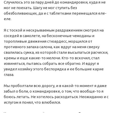
Cлучилось это за пару дней до командировки, куда я не
г. Севастополь
мог не поехать. Шагу не мог ступить без
обезболивающих, да и с таблетками перемещался еле-
Самарская область СОРС
еле.
Самарская область ПРИЗМА
Я с тоской и нескрываемым раздражением смотрел на
Самарская область СГОРС
соседей в самолете, на бесконечные чемоданы и
Свердловская область
торопливые движения стюардесс, морщился от
противного запаха салона, как вдруг на меня сверху
Смоленская область
свалилась сумка, из которой стали высыпаться расчески,
Ставропольский край
кремы и еще какие-то мелочи. Кто-то вскочил, стал
извиняться, пытаясь собрать все обратно. И вдруг я
Сахалинская область
увидел хозяйку этого беспорядка и ее большие карие
Томская область
глаза.
Тульская область
Мы проболтали всю дорогу, и в какой-то момент я даже
Ульяновская область
забыл о боли, о командировке, о том, что вообще-то я
боюсь летать. Не хотелось расходиться. Неожиданно и с
Челябинская область
испугом я понял, что влюбился.
Ярославская область