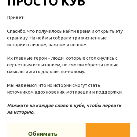
ПРОСТО КУБ
Волгоградская область
Привет!
Воронежская область
Ивановская область
Спасибо, что получилось найти время и открыть эту
страницу. На ней мы собрали три жизненные
Калининградская область
истории о личном, важном и вечном.
Кемеровская область
Их главные герои – люди, которые столкнулись с
Кировская область
серьезным испытанием, но смогли обрести новые
смыслы и жить дальше, по-новому.
Краснодарский край
Красноярский край
Мы надеемся, что их истории смогут стать
источником вдохновения, мотивации и поддержки.
Липецкая область
Ленинградская область
Нажмите на каждое слово в кубе, чтобы перейти
на историю.
г. Москва
Московская область
Обнимать
Мурманская область