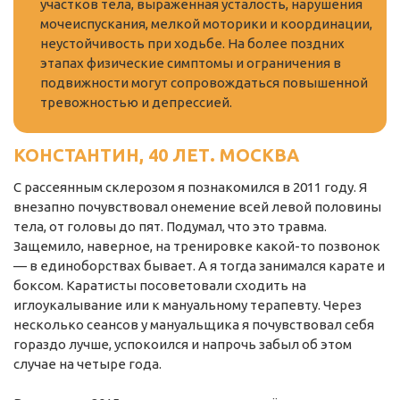
участков тела, выраженная усталость, нарушения
мочеиспускания, мелкой моторики и координации,
неустойчивость при ходьбе. На более поздних
этапах физические симптомы и ограничения в
подвижности могут сопровождаться повышенной
тревожностью и депрессией.
КОНСТАНТИН, 40 ЛЕТ. МОСКВА
С рассеянным склерозом я познакомился в 2011 году. Я
внезапно почувствовал онемение всей левой половины
тела, от головы до пят. Подумал, что это травма.
Защемило, наверное, на тренировке какой-то позвонок
— в единоборствах бывает. А я тогда занимался карате и
боксом. Каратисты посоветовали сходить на
иглоукалывание или к мануальному терапевту. Через
несколько сеансов у мануальщика я почувствовал себя
гораздо лучше, успокоился и напрочь забыл об этом
случае на четыре года.