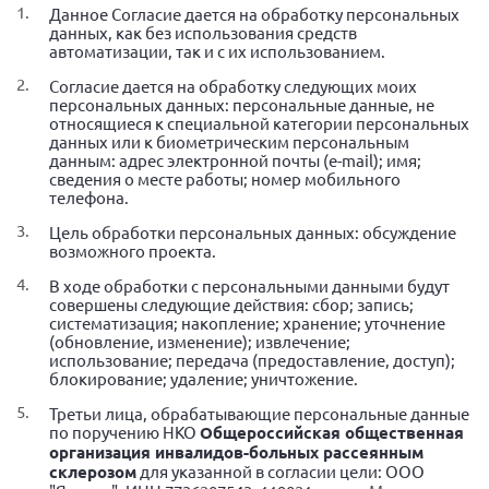
Вице-президент Шишлянников Ф.В.
Данное Согласие дается на обработку персональных
данных, как без использования средств
Информационная служба
автоматизации, так и с их использованием.
Отдел международных отношений
Согласие дается на обработку следующих моих
персональных данных: персональные данные, не
Вице-президент Черненко Д.Е.
относящиеся к специальной категории персональных
данных или к биометрическим персональным
Вице-президент Валюх М.В.
данным: адрес электронной почты (e-mail); имя;
сведения о месте работы; номер мобильного
Вице-президент Чернова А.В.
телефона.
Вице-президент Цикорин И.В.
Цель обработки персональных данных: обсуждение
возможного проекта.
Вице-президент Груба Л.В.
В ходе обработки с персональными данными будут
Главный бухгалтер Жаворонкова Г.М.
совершены следующие действия: сбор; запись;
Конференция ОООИБРС 2026
систематизация; накопление; хранение; уточнение
(обновление, изменение); извлечение;
Конференция ОООИБРС 2025
использование; передача (предоставление, доступ);
блокирование; удаление; уничтожение.
Экспертный совет ОООИБРС 2025
Третьи лица, обрабатывающие персональные данные
Конференция ОООИБРС 2024
по поручению НКО
Общероссийская общественная
организация инвалидов-больных рассеянным
Конференция ОООИБРС 2023
склерозом
для указанной в согласии цели: ООО