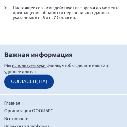
Настоящее согласие действует все время до момента
Нормативно-правовые документы
прекращения обработки персональных данных,
указанных в п. 6 и п. 7 Согласия.
Методическая литература для НКО
Публичные отчеты
Исследования, аналитика, мнения
Всероссийская онлайн конференция
"Рассеянный склероз. XX лет работы
Важная информация
ОООИБРС" (25-29.08.2020)
Всероссийская конференция-тренинг
Мы
используем куки
файлы, чтобы сделать наш сайт
"Рассеянный склероз: новые реалии" (26-
удобнее для вас
29.05.2022)
СОГЛАСЕН(-НА)
Главная
Общероссийская РС
Организации ОООИБРС
Алтайский край
Все новости
Архангельская область
Проектная платформа