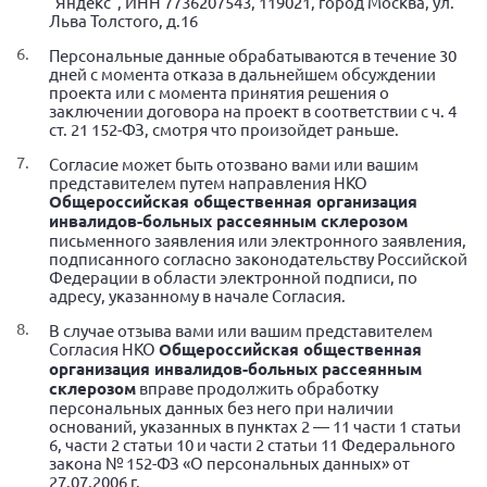
"Яндекс", ИНН 7736207543, 119021, город Москва, ул.
Конференция ОООИБРС 2022
Льва Толстого, д.16
Конференция ОООИБРС 2021
Персональные данные обрабатываются в течение 30
дней с момента отказа в дальнейшем обсуждении
Конференция ВСЭ 2021
проекта или с момента принятия решения о
заключении договора на проект в соответствии с ч. 4
Конференция ОООИБРС 2020
ст. 21 152-ФЗ, смотря что произойдет раньше.
Документы съездов
Согласие может быть отозвано вами или вашим
Первый съезд
представителем путем направления НКО
Общероссийская общественная организация
Второй съезд
инвалидов-больных рассеянным склерозом
письменного заявления или электронного заявления,
Третий съезд
подписанного согласно законодательству Российской
Федерации в области электронной подписи, по
Четвертый съезд
адресу, указанному в начале Согласия.
Пятый съезд
ОФ «Фонд содействия больным рассеянным
В случае отзыва вами или вашим представителем
склерозом»
Согласия НКО
Общероссийская общественная
Шестой съезд
организация инвалидов-больных рассеянным
Новости: Казахстан
склерозом
вправе продолжить обработку
персональных данных без него при наличии
оснований, указанных в пунктах 2 — 11 части 1 статьи
6, части 2 статьи 10 и части 2 статьи 11 Федерального
закона № 152-ФЗ «О персональных данных» от
27.07.2006 г.
Письма и официальные ответы