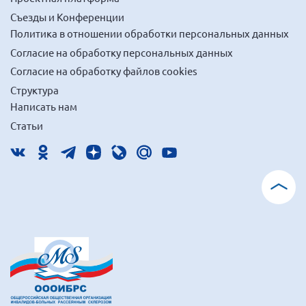
Брянская область
Съезды и Конференции
Политика в отношении обработки персональных данных
Владимирская область
Согласие на обработку персональных данных
Волгоградская область
Согласие на обработку файлов cookies
Воронежская область
Структура
Ивановская область
Написать нам
Калининградская область
Статьи
Кемеровская область
Кировская область
Краснодарский край
Красноярский край
Липецкая область
Ленинградская область
г. Москва
Московская область