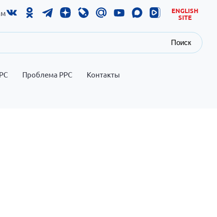
ENGLISH
ам
SITE
Поиск
РС
Проблема РРС
Контакты