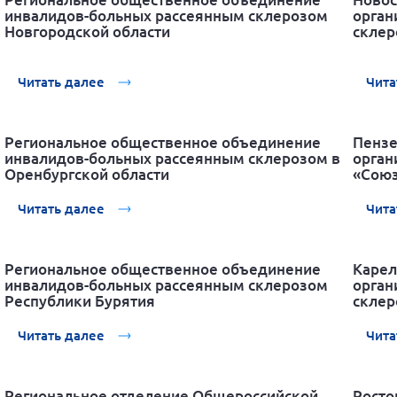
инвалидов-больных рассеянным склерозом
орган
Новгородской области
склер
Читать далее
Чита
Региональное общественное объединение
Пензе
инвалидов-больных рассеянным склерозом в
орган
Оренбургской области
«Союз
Читать далее
Чита
Региональное общественное объединение
Карел
инвалидов-больных рассеянным склерозом
орган
Республики Бурятия
склер
Читать далее
Чита
Региональное отделение Общероссийской
Росто