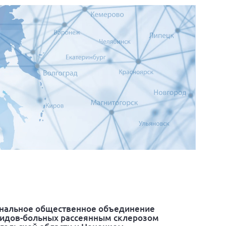
нальное общественное объединение
идов-больных рассеянным склерозом