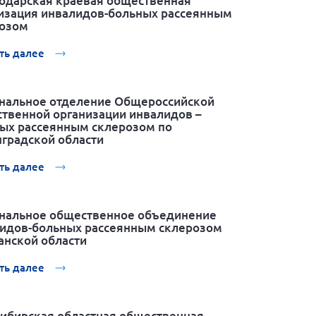
одарская краевая общественная
изация инвалидов-больных рассеянным
озом
ть далее
нальное отделение Общероссийской
твенной организации инвалидов –
ых рассеянным склерозом по
градской области
ть далее
нальное общественное объединение
идов-больных рассеянным склерозом
нской области
ть далее
ибирская областная общественная