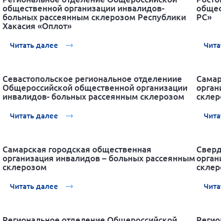
общественной организации инвалидов-
общес
больных рассеянным склерозом Республики
РС»
Хакасия «Оплот»
Читать далее
Чита
Севастопольское региональное отделениие
Самар
Общероссийской общественной организации
орган
инвалидов- больных рассеянным склерозом
склер
Читать далее
Чита
Самарская городская общественная
Сверд
организация инвалидов – больных рассеянным
орган
склерозом
склер
Читать далее
Чита
Региональное отделение Общероссийской
Регио