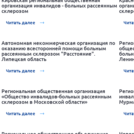
Кировская региональная общественная
Красн
организация инвалидов - больных рассеянным
орган
склерозом
склер
Читать далее
Чита
Автономная некоммерческая организация по
Регио
оказанию всесторонней помощи больным
общес
рассеянным склерозом "Расстояние".
больн
Липецкая область
Ленин
Читать далее
Чита
Региональная общественная организация
Регио
«Общество инвалидов-больных рассеянным
инвал
склерозом в Московской области»
Мурма
Читать далее
Чита
Региональное общественное объединение
Новос