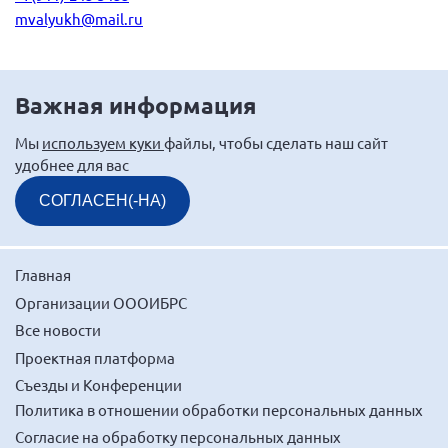
mvalyukh@mail.ru
Нормативно-правовые документы
Методическая литература для НКО
Публичные отчеты
Важная информация
Исследования, аналитика, мнения
Мы
используем куки
файлы, чтобы сделать наш сайт
Всероссийская онлайн конференция
удобнее для вас
"Рассеянный склероз. XX лет работы
ОООИБРС" (25-29.08.2020)
СОГЛАСЕН(-НА)
Всероссийская конференция-тренинг
"Рассеянный склероз: новые реалии" (26-
29.05.2022)
Главная
Организации ОООИБРС
Все новости
Проектная платформа
Общероссийская РС
Съезды и Конференции
Алтайский край
Политика в отношении обработки персональных данных
Архангельская область
Согласие на обработку персональных данных