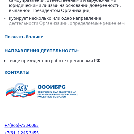
Конференция ОООИБРС 2022
юридическими лицами на основании доверенности,
выданной Президентом Организации;
Конференция ОООИБРС 2021
курирует несколько или одно направление
Конференция ВСЭ 2021
деятельности Организации, определяемые решением
Президентского совета;
Конференция ОООИБРС 2020
выполняет отдельные поручения Президентского
Показать больше...
Документы съездов
совета и Президента Организации;
осуществляют иные функции, не входящие в
Первый съезд
НАПРАВЛЕНИЯ ДЕЯТЕЛЬНОСТИ:
исключительную компетенцию других органов
Организации.
Второй съезд
вице-президент по работе с регионами РФ
Третий съезд
КОНТАКТЫ
Четвертый съезд
Пятый съезд
ОФ «Фонд содействия больным рассеянным
склерозом»
Шестой съезд
Новости: Казахстан
+7(965)-753-0063
+7(911)-245-3455
Письма и официальные ответы