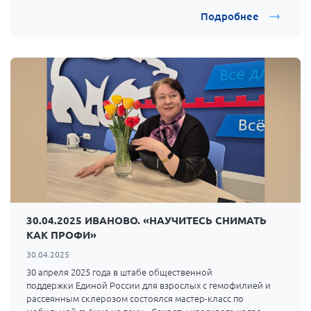
объединениями, обмен делегациями;
больных рассеянным склерозом
Подробнее
привлечение к работе в АНО ученых-медиков, врачей и
других специалистов, занимающихся вопросами
лечения пациентов.
30.04.2025 ИВАНОВО. «НАУЧИТЕСЬ СНИМАТЬ
КАК ПРОФИ»
30.04.2025
30 апреля 2025 года в штабе общественной
поддержки Единой России для взрослых с гемофилией и
рассеянным склерозом состоялся мастер-класс по