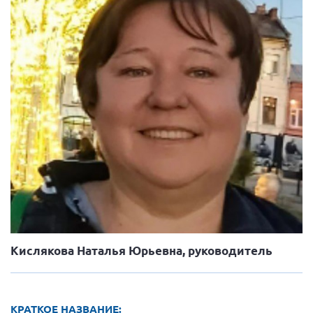
Вице-президент Шишлянников Ф.В.
Информационная служба
Отдел международных отношений
Вице-президент Черненко Д.Е.
Вице-президент Валюх М.В.
Вице-президент Чернова А.В.
Вице-президент Цикорин И.В.
Вице-президент Груба Л.В.
Главный бухгалтер Жаворонкова Г.М.
Конференция ОООИБРС 2026
Конференция ОООИБРС 2025
Кислякова Наталья Юрьевна, руководитель
Экспертный совет ОООИБРС 2025
Конференция ОООИБРС 2024
Конференция ОООИБРС 2023
КРАТКОЕ НАЗВАНИЕ: