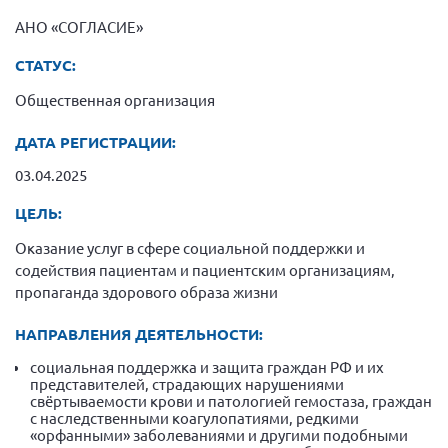
Конференция ОООИБРС 2022
АНО «СОГЛАСИЕ»
Конференция ОООИБРС 2021
СТАТУС:
Конференция ВСЭ 2021
Общественная организация
Конференция ОООИБРС 2020
Документы съездов
ДАТА РЕГИСТРАЦИИ:
Первый съезд
03.04.2025
Второй съезд
ЦЕЛЬ:
Третий съезд
Оказание услуг в сфере социальной поддержки и
Четвертый съезд
содействия пациентам и пациентским организациям,
пропаганда здорового образа жизни
Пятый съезд
ОФ «Фонд содействия больным рассеянным
склерозом»
Шестой съезд
НАПРАВЛЕНИЯ ДЕЯТЕЛЬНОСТИ:
Новости: Казахстан
социальная поддержка и защита граждан РФ и их
представителей, страдающих нарушениями
свёртываемости крови и патологией гемостаза, граждан
с наследственными коагулопатиями, редкими
«орфанными» заболеваниями и другими подобными
Письма и официальные ответы