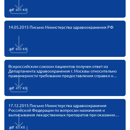
государственной социальной помощи.
Конференция ОООИБРС 2022
.pdf
601 Кб
Конференция ОООИБРС 2021
Конференция ВСЭ 2021
14.05.2015 Письмо Министерства здравоохранения РФ
Конференция ОООИБРС 2020
Документы съездов
Первый съезд
.pdf
602 Кб
Второй съезд
Всероссийским союзом пациентов получен ответ из
Третий съезд
Департамента здравоохранения г. Москвы относительно
правомерности требовании предоставления справки о
Четвертый съезд
ЕДВ для получения льготных лекарств (федеральные
льготники ДЛО и 7ВЗН). Департамент здравоохранения г.
Пятый съезд
ОФ «Фонд содействия больным рассеянным
.pdf
417 Кб
Москвы проинформировал, что предоставление данного
склерозом»
документа не требуется (это касается пока только
Шестой съезд
Москвы). ВСП будет пытаться распространить данный
Новости: Казахстан
опыт на другие регионы
17.12.2015 Письмо Министерства здравоохранения
Российской Федерации по вопросам назначения и
выписывания лекарственных препаратов при оказании
медицинской помощи в амбулаторных условиях
.pdf
83 Кб
Письма и официальные ответы