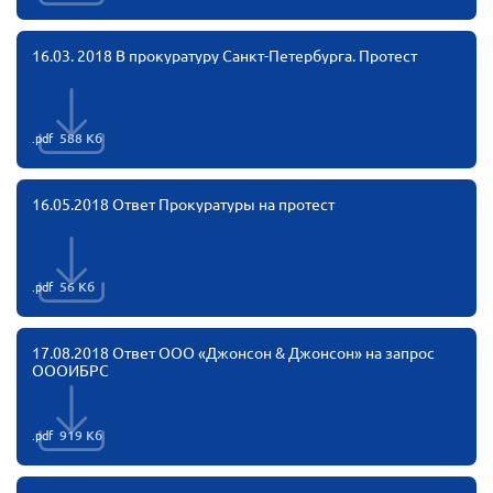
Нормативно-правовые документы
16.03. 2018 В прокуратуру Санкт-Петербурга. Протест
Методическая литература для НКО
Публичные отчеты
Исследования, аналитика, мнения
.pdf
588 Кб
Всероссийская онлайн конференция
"Рассеянный склероз. XX лет работы
16.05.2018 Ответ Прокуратуры на протест
ОООИБРС" (25-29.08.2020)
Всероссийская конференция-тренинг
"Рассеянный склероз: новые реалии" (26-
29.05.2022)
.pdf
56 Кб
17.08.2018 Ответ ООО «Джонсон & Джонсон» на запрос
ОООИБРС
Общероссийская РС
.pdf
919 Кб
Алтайский край
Архангельская область