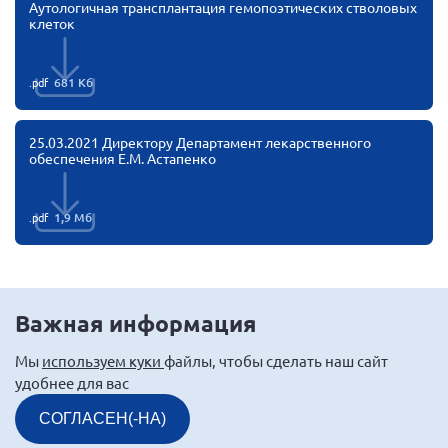
Аутологичная трансплантация гемопоэтических стволовых
Брянская область
клеток
Владимирская область
Волгоградская область
.pdf
681 Кб
Воронежская область
25.03.2021 Директору Департамент лекарственного
Ивановская область
обеспечения Е.М. Астапенко
Калининградская область
Кемеровская область
.pdf
1,9 Мб
Кировская область
Краснодарский край
Красноярский край
Важная информация
Липецкая область
Мы
используем куки
файлы, чтобы сделать наш сайт
Ленинградская область
удобнее для вас
г. Москва
СОГЛАСЕН(-НА)
Московская область