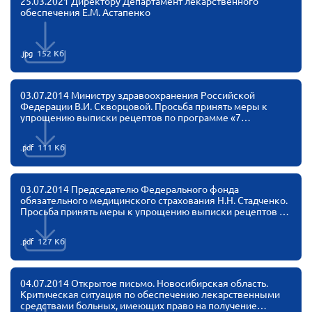
25.03.2021 Директору Департамент лекарственного
Вице-президент Шишлянников Ф.В.
обеспечения Е.М. Астапенко
Информационная служба
Отдел международных отношений
.jpg
152 Кб
Вице-президент Черненко Д.Е.
03.07.2014 Министру здравоохранения Российской
Вице-президент Валюх М.В.
Федерации В.И. Скворцовой. Просьба принять меры к
упрощению выписки рецептов по программе «7
Вице-президент Чернова А.В.
нозологий»
Вице-президент Цикорин И.В.
.pdf
111 Кб
Вице-президент Груба Л.В.
Главный бухгалтер Жаворонкова Г.М.
03.07.2014 Председателю Федерального фонда
обязательного медицинского страхования Н.Н. Стадченко.
Конференция ОООИБРС 2026
Просьба принять меры к упрощению выписки рецептов по
программе «7 нозологий»
Конференция ОООИБРС 2025
.pdf
127 Кб
Экспертный совет ОООИБРС 2025
Конференция ОООИБРС 2024
04.07.2014 Открытое письмо. Новосибирская область.
Критическая ситуация по обеспечению лекарственными
Конференция ОООИБРС 2023
средствами больных, имеющих право на получение