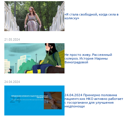
Брянская область
«Я стала свободной, когда села в
Владимирская область
коляску»
Волгоградская область
Воронежская область
21.05.2024
Ивановская область
Калининградская область
Не просто живу. Рассеянный
склероз. История Марины
Кемеровская область
Виноградовой
Кировская область
Краснодарский край
24.04.2024
Красноярский край
24.04.2024 Примерно половина
Липецкая область
пациентских НКО активно работает
с госорганами для улучшения
медпомощи
Ленинградская область
г. Москва
Московская область