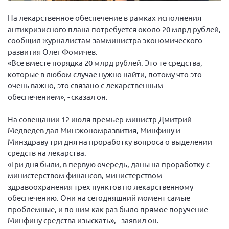
Вице-президент Шишлянников Ф.В.
На лекарственное обеспечение в рамках исполнения
Информационная служба
антикризисного плана потребуется около 20 млрд рублей,
Отдел международных отношений
сообщил журналистам замминистра экономического
развития Олег Фомичев.
Вице-президент Черненко Д.Е.
«Все вместе порядка 20 млрд рублей. Это те средства,
Вице-президент Валюх М.В.
которые в любом случае нужно найти, потому что это
очень важно, это связано с лекарственным
Вице-президент Чернова А.В.
обеспечением», - сказал он.
Вице-президент Цикорин И.В.
На совещании 12 июля премьер-министр Дмитрий
Вице-президент Груба Л.В.
Медведев дал Минэкономразвития, Минфину и
Главный бухгалтер Жаворонкова Г.М.
Минздраву три дня на проработку вопроса о выделении
Конференция ОООИБРС 2026
средств на лекарства.
«Три дня были, в первую очередь, даны на проработку с
Конференция ОООИБРС 2025
министерством финансов, министерством
Экспертный совет ОООИБРС 2025
здравоохранения трех пунктов по лекарственному
обеспечению. Они на сегодняшний момент самые
Конференция ОООИБРС 2024
проблемные, и по ним как раз было прямое поручение
Конференция ОООИБРС 2023
Минфину средства изыскать», - заявил он.