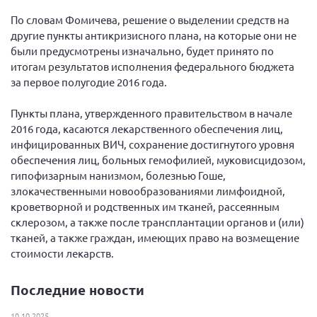
Конференция ОООИБРС 2022
По словам Фомичева, решение о выделении средств на
Конференция ОООИБРС 2021
другие пункты антикризисного плана, на которые они не
Конференция ВСЭ 2021
были предусмотрены изначально, будет принято по
итогам результатов исполнения федерального бюджета
Конференция ОООИБРС 2020
за первое полугодие 2016 года.
Документы съездов
Пункты плана, утвержденного правительством в начале
Первый съезд
2016 года, касаются лекарственного обеспечения лиц,
Второй съезд
инфицированных ВИЧ, сохранение достигнутого уровня
обеспечения лиц, больных гемофилией, муковисцидозом,
Третий съезд
гипофизарным нанизмом, болезнью Гоше,
Четвертый съезд
злокачественными новообразованиями лимфоидной,
кроветворной и родственных им тканей, рассеянным
Пятый съезд
ОФ «Фонд содействия больным рассеянным
склерозом»
склерозом, а также после трансплантации органов и (или)
Шестой съезд
тканей, а также граждан, имеющих право на возмещение
Новости: Казахстан
стоимости лекарств.
Последние новости
Письма и официальные ответы
10.10.2025