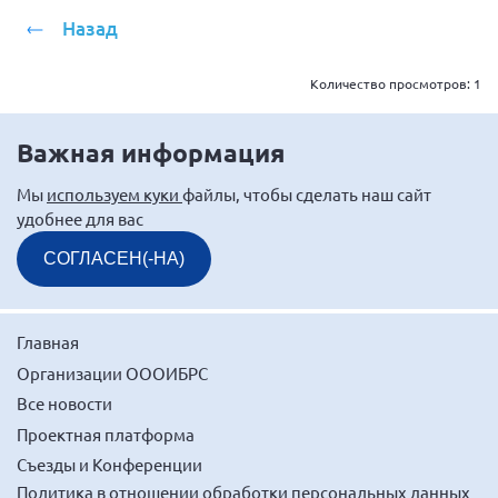
Мурманская область
Назад
Нижегородская область
Количество просмотров:
1
Новгородская область
Новосибирская область
Важная информация
Омская область
Мы
используем куки
файлы, чтобы сделать наш сайт
Оренбургская область
удобнее для вас
Пензенская область
СОГЛАСЕН(-НА)
Республика Башкортостан
Республика Бурятия
Республика Карелия
Главная
Организации ОООИБРС
Республика Калмыкия
Все новости
Республика Хакасия
Проектная платформа
Ростовская область
Съезды и Конференции
г. Санкт-Петербург
Политика в отношении обработки персональных данных