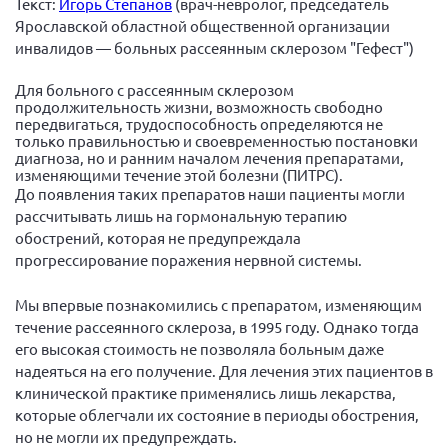
Текст:
Игорь Степанов
(врач-невролог, председатель
Вице-президент Шишлянников Ф.В.
Ярославской областной общественной организации
Информационная служба
инвалидов — больных рассеянным склерозом "Гефест")
Отдел международных отношений
Для больного с рассеянным склерозом
продолжительность жизни, возможность свободно
Вице-президент Черненко Д.Е.
передвигаться, трудоспособность определяются не
Вице-президент Валюх М.В.
только правильностью и своевременностью постановки
диагноза, но и ранним началом лечения препаратами,
Вице-президент Чернова А.В.
изменяющими течение этой болезни (ПИТРС).
До появления таких препаратов наши пациенты могли
Вице-президент Цикорин И.В.
рассчитывать лишь на гормональную терапию
Вице-президент Груба Л.В.
обострений, которая не предупреждала
прогрессирование поражения нервной системы.
Главный бухгалтер Жаворонкова Г.М.
Конференция ОООИБРС 2026
Мы впервые познакомились с препаратом, изменяющим
течение рассеянного склероза, в 1995 году. Однако тогда
Конференция ОООИБРС 2025
его высокая стоимость не позволяла больным даже
Экспертный совет ОООИБРС 2025
надеяться на его получение. Для лечения этих пациентов в
Конференция ОООИБРС 2024
клинической практике применялись лишь лекарства,
которые облегчали их состояние в периоды обострения,
Конференция ОООИБРС 2023
но не могли их предупреждать.