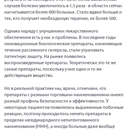
случаев болезни увеличилось в 1,5 раза - в области сейчас
Брянская область
насчитывается более 800 больных. Стало вдвое больше и
Владимирская область
тех, кто получает необходимую терапию, их более 500.
Волгоградская область
Однако наряду с улучшением лекарственного
Воронежская область
обеспечения есть у нас и проблемы. В последние годы
Ивановская область
инновационные биологические препараты, изменяющие
течение рассеянного склероза, стали утрачивать
Калининградская область
патентную защиту. На рынке появились
Кемеровская область
воспроизведенные препараты. Теоретически это те же
самые препараты, поскольку у них одно и то же
Кировская область
действующее вещество.
Краснодарский край
Но в реальной практике мы, врачи, отмечаем, что
Красноярский край
препараты с разными торговыми наименованиями имеют
Липецкая область
разный профиль безопасности и эффективности. У
Ленинградская область
некоторых пациентов появлялись выраженные побочные
реакции, поэтому приходилось менять препараты в
г. Москва
пределах международного непатентованного
Московская область
наименования (МНН), а иногда больные даже вообще