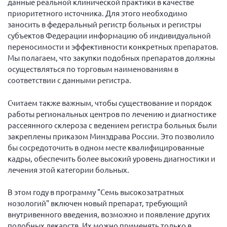
данные реальной клинической практики в качестве
г. Севастополь
приоритетного источника. Для этого необходимо
заносить в федеральный регистр больных и регистры
Самарская область СОРС
субъектов Федерации информацию об индивидуальной
Самарская область ПРИЗМА
переносимости и эффективности конкретных препаратов.
Мы полагаем, что закупки подобных препаратов должны
Самарская область СГОРС
осуществляться по торговым наименованиям в
Свердловская область
соответствии с данными регистра.
Смоленская область
Считаем также важным, чтобы существование и порядок
Ставропольский край
работы региональных центров по лечению и диагностике
Сахалинская область
рассеянного склероза с ведением регистра больных были
закреплены приказом Минздрава России. Это позволило
Томская область
бы сосредоточить в одном месте квалифицированные
Тульская область
кадры, обеспечить более высокий уровень диагностики и
лечения этой категории больных.
Ульяновская область
Челябинская область
В этом году в программу "Семь высокозатратных
нозологий" включен новый препарат, требующий
Ярославская область
внутривенного введения, возможно и появление других
подобных лекарств. Их можно применять только в