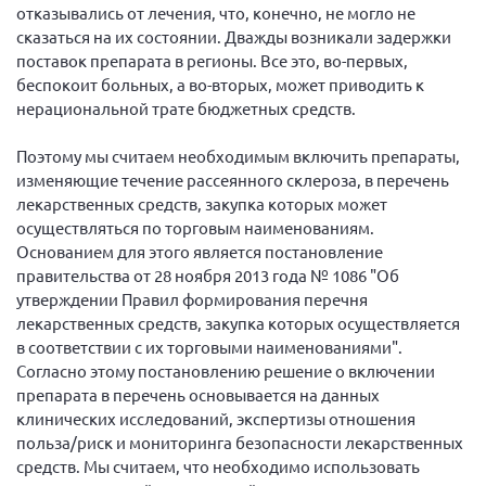
отказывались от лечения, что, конечно, не могло не
Мурманская область
сказаться на их состоянии. Дважды возникали задержки
Нижегородская область
поставок препарата в регионы. Все это, во-первых,
беспокоит больных, а во-вторых, может приводить к
Новгородская область
нерациональной трате бюджетных средств.
Новосибирская область
Поэтому мы считаем необходимым включить препараты,
Омская область
изменяющие течение рассеянного склероза, в перечень
Оренбургская область
лекарственных средств, закупка которых может
осуществляться по торговым наименованиям.
Пензенская область
Основанием для этого является постановление
Республика Башкортостан
правительства от 28 ноября 2013 года № 1086 "Об
Республика Бурятия
утверждении Правил формирования перечня
лекарственных средств, закупка которых осуществляется
Республика Карелия
в соответствии с их торговыми наименованиями".
Республика Калмыкия
Согласно этому постановлению решение о включении
препарата в перечень основывается на данных
Республика Хакасия
клинических исследований, экспертизы отношения
Ростовская область
польза/риск и мониторинга безопасности лекарственных
средств. Мы считаем, что необходимо использовать
г. Санкт-Петербург