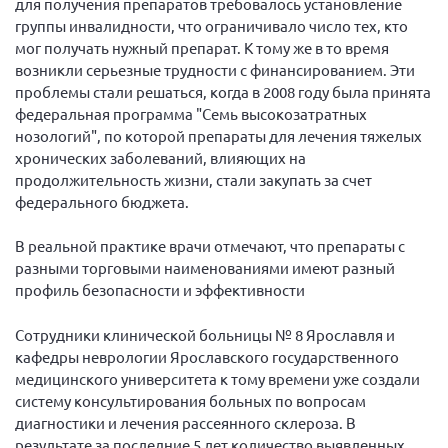
для получения препаратов требовалось установление
группы инвалидности, что ограничивало число тех, кто
Нормативно-правовые документы
мог получать нужный препарат. К тому же в то время
Методическая литература для НКО
возникли серьезные трудности с финансированием. Эти
проблемы стали решаться, когда в 2008 году была принята
Публичные отчеты
федеральная программа "Семь высокозатратных
Исследования, аналитика, мнения
нозологий", по которой препараты для лечения тяжелых
Всероссийская онлайн конференция
хронических заболеваний, влияющих на
"Рассеянный склероз. XX лет работы
продолжительность жизни, стали закупать за счет
ОООИБРС" (25-29.08.2020)
федерального бюджета.
Всероссийская конференция-тренинг
"Рассеянный склероз: новые реалии" (26-
В реальной практике врачи отмечают, что препараты с
29.05.2022)
разными торговыми наименованиями имеют разный
профиль безопасности и эффективности
Сотрудники клинической больницы № 8 Ярославля и
кафедры неврологии Ярославского государственного
Общероссийская РС
медицинского университета к тому времени уже создали
систему консультирования больных по вопросам
Алтайский край
диагностики и лечения рассеянного склероза. В
Архангельская область
результате за последние 5 лет количество выявленных