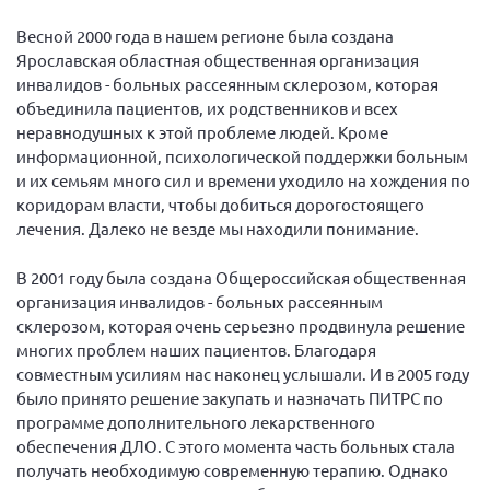
Конференция ОООИБРС 2022
Весной 2000 года в нашем регионе была создана
Конференция ОООИБРС 2021
Ярославская областная общественная организация
Конференция ВСЭ 2021
инвалидов - больных рассеянным склерозом, которая
объединила пациентов, их родственников и всех
Конференция ОООИБРС 2020
неравнодушных к этой проблеме людей. Кроме
Документы съездов
информационной, психологической поддержки больным
и их семьям много сил и времени уходило на хождения по
Первый съезд
коридорам власти, чтобы добиться дорогостоящего
Второй съезд
лечения. Далеко не везде мы находили понимание.
Третий съезд
В 2001 году была создана Общероссийская общественная
Четвертый съезд
организация инвалидов - больных рассеянным
Пятый съезд
ОФ «Фонд содействия больным рассеянным
склерозом, которая очень серьезно продвинула решение
склерозом»
многих проблем наших пациентов. Благодаря
Шестой съезд
Новости: Казахстан
совместным усилиям нас наконец услышали. И в 2005 году
было принято решение закупать и назначать ПИТРС по
программе дополнительного лекарственного
обеспечения ДЛО. С этого момента часть больных стала
получать необходимую современную терапию. Однако
Письма и официальные ответы