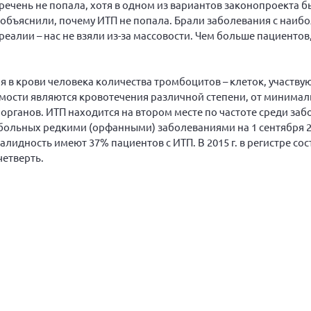
ечень не попала, хотя в одном из вариантов законопроекта бы
 объяснили, почему ИТП не попала. Брали заболевания с наи
еалии – нас не взяли из-за массовости. Чем больше пациентов
ия в крови человека количества тромбоцитов – клеток, участв
мости являются кровотечения различной степени, от минимал
органов. ИТП находится на втором месте по частоте среди за
больных редкими (орфанными) заболеваниями на 1 сентября 201
валидность имеют 37% пациентов с ИТП. В 2015 г. в регистре со
четверть.