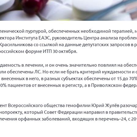
пенической пурпурой, обеспеченных необходимой терапией, 
ектора Института ЕАЭС, руководитель Центра анализа пробле
расильникова со ссылкой на данные депутатских запросов в р
ероссийском форуме ИТП 30 октября.
ждаемость в лечении, и он очень значительно повлиял на обесп
ыли обеспечены ЛС. Но если не брать критерий нуждаемости и 
 внесенных в него, в разных субъектах обеспечены от 15 до 70
70% пациентов от внесенных в регистр, а в Приволжском феде
дент Всероссийского общества гемофилии Юрий Жулёв разочар
онопроекту, который Совет Федерации направил в правительст
чения орфанных заболеваний, входящих в перечень–24, с 2019