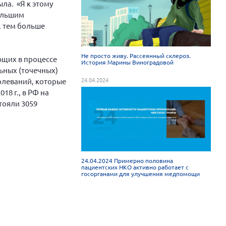
ла. «Я к этому
большим
, тем больше
Не просто живу. Рассеянный склероз.
ующих в процессе
История Марины Виноградовой
ьных (точечных)
24.04.2024
болеваний, которые
8 г., в РФ на
стояли 3059
24.04.2024 Примерно половина
пациентских НКО активно работает с
госорганами для улучшения медпомощи