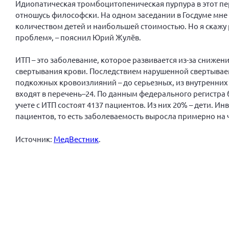
Идиопатическая тромбоцитопеническая пурпура в этот пер
отношусь философски. На одном заседании в Госдуме мне
количеством детей и наибольшей стоимостью. Но я скажу р
проблем», – пояснил Юрий Жулёв.
ИТП – это заболевание, которое развивается из-за снижен
свертывания крови. Последствием нарушенной свертывае
подкожных кровоизлияний – до серьезных, из внутренних 
входят в перечень–24. По данным федерального регистра 
учете с ИТП состоят 4137 пациентов. Из них 20% – дети. Ин
пациентов, то есть заболеваемость выросла примерно на 
Источник:
МедВестник
.