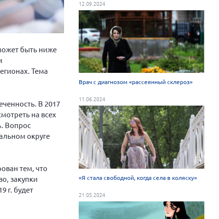
12.09.2024
может быть ниже
м
егионах. Тема
Врач с диагнозом «рассеянный склероз»
11.06.2024
еченность. В 2017
смотреть на всех
%. Вопрос
ральном округе
ован тем, что
«Я стала свободной, когда села в коляску»
во, закупки
 г. будет
21.05.2024