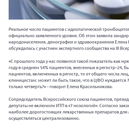
Реальное число пациентов с идиопатической тромбоцито
официально заявленного уровня. Об этом заявила замдир
народонаселения, демографии и здравоохранения Елена К
обсуждалась с участием экспертного сообщества на III Вс
«С прошлого года у нас появился такой показатель как ну
году в среднем 54% пациентов, внесенных в регистр–24, б
пациентов, включенных в регистр, то от общего числа лиц,
клиницистам: может ли быть такое, что в ЦФО нуждается 
только четверть?» – говорит Елена Красильникова.
Сопредседатель Всероссийского союза пациентов, прези
депутаты не включили ИТП в «7 нозологий». Согласно зак
наиболее дорогостоящих лекарственных препаратов для ле
осуществляться централизованно.