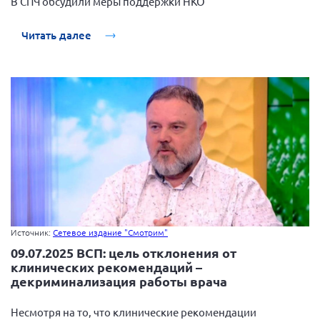
В СПЧ обсудили меры поддержки НКО
Вице-президент Шишлянников Ф.В.
Информационная служба
Читать далее
Отдел международных отношений
Вице-президент Черненко Д.Е.
Вице-президент Валюх М.В.
Вице-президент Чернова А.В.
Вице-президент Цикорин И.В.
Вице-президент Груба Л.В.
Главный бухгалтер Жаворонкова Г.М.
Конференция ОООИБРС 2026
Источник:
Сетевое издание "Смотрим"
Конференция ОООИБРС 2025
09.07.2025 ВСП: цель отклонения от
Экспертный совет ОООИБРС 2025
клинических рекомендаций –
Конференция ОООИБРС 2024
декриминализация работы врача
Конференция ОООИБРС 2023
Несмотря на то, что клинические рекомендации