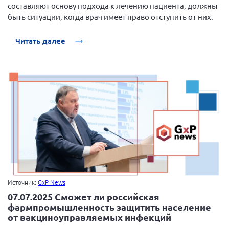
Конференция ОООИБРС 2022
составляют основу подхода к лечению пациента, должны
быть ситуации, когда врач имеет право отступить от них.
Конференция ОООИБРС 2021
Конференция ВСЭ 2021
Читать далее
Конференция ОООИБРС 2020
Документы съездов
Первый съезд
Второй съезд
Третий съезд
Четвертый съезд
Пятый съезд
ОФ «Фонд содействия больным рассеянным
склерозом»
Шестой съезд
Новости: Казахстан
Источник:
GxP News
07.07.2025 Сможет ли российская
фармпромышленность защитить население
от вакциноуправляемых инфекций
Письма и официальные ответы