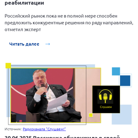
реабилитации
Брянская область
Российский рынок пока не в полной мере способен
Владимирская область
предложить конкурентные решения по ряду направлений,
Волгоградская область
отметил эксперт
Воронежская область
Читать далее
Ивановская область
Калининградская область
Кемеровская область
Кировская область
Краснодарский край
Красноярский край
Липецкая область
Ленинградская область
г. Москва
Источник:
Радиоканала "Слушаем!"
Московская область
30.06.2025 Россиянка обнаружила в своей