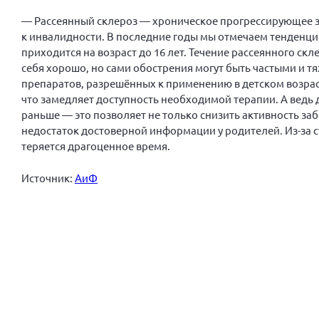
— Рассеянный склероз — хроническое прогрессирующее з
к инвалидности. В последние годы мы отмечаем тенденц
приходится на возраст до 16 лет. Течение рассеянного ск
себя хорошо, но сами обострения могут быть частыми и 
препаратов, разрешённых к применению в детском возрас
что замедляет доступность необходимой терапии. А ведь
раньше — это позволяет не только снизить активность за
недостаток достоверной информации у родителей. Из-за ст
теряется драгоценное время.
Источник:
АиФ