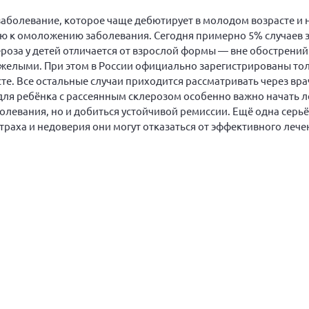
аболевание, которое чаще дебютирует в молодом возрасте и 
ию к омоложению заболевания. Сегодня примерно 5% случаев 
лероза у детей отличается от взрослой формы — вне обострений
тяжелыми. При этом в России официально зарегистрированы то
те. Все остальные случаи приходится рассматривать через вр
 для ребёнка с рассеянным склерозом особенно важно начать 
болевания, но и добиться устойчивой ремиссии. Ещё одна сер
раха и недоверия они могут отказаться от эффективного лечен