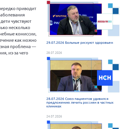
нередко приводит
заболевания
 дети чувствуют
лько несколько
ачебные комиссии,
лечение как можно
29.07.2026 Больные рискуют здоровьем
ьёзная проблема —
ия, из-за чего
28.07.2026
28.07.2026 Союз пациентов удивился
предложению лечить россиян в частных
клиниках
24.07.2026