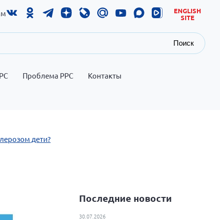
ENGLISH
ам
SITE
Поиск
РС
Проблема РРС
Контакты
клерозом дети?
Последние новости
30.07.2026