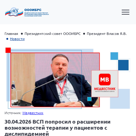
Главная
Президентский совет ОООИБРС
Президент Власов Я.В.
Новости
Президент Власов Я.В.
Первый вице-президент Кичигина Н. Ф.
Источник:
Медвестник
Генеральный директор Матвиевская О.В.
30.04.2026 ВСП попросил о расширении
возможностей терапии у пациентов с
Вице-президент Зрячева Н.В.
дислипидемией