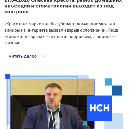
инъекций и стоматологии выходит из-под
Мурманская область
контроля
Нижегородская область
«Красота» с маркетплейса убивает: домашние уколы и
Новгородская область
виниры из интернета вызвали взрыв осложнений. Люди
Новосибирская область
экономят на врачах — и платят здоровьем, а иногда —
Омская область
жизнью.
Оренбургская область
Читать далее
Пензенская область
Республика Башкортостан
Республика Бурятия
Республика Карелия
Республика Калмыкия
Республика Хакасия
Ростовская область
г. Санкт-Петербург