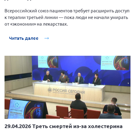
Вице-президент Шишлянников Ф.В.
Всероссийский союз пациентов требует расширить доступ
Информационная служба
к терапии третьей линии — пока люди не начали умирать
Отдел международных отношений
от «экономии» на лекарствах.
Вице-президент Черненко Д.Е.
Читать далее
Вице-президент Валюх М.В.
Вице-президент Чернова А.В.
Вице-президент Цикорин И.В.
Вице-президент Груба Л.В.
Главный бухгалтер Жаворонкова Г.М.
Конференция ОООИБРС 2026
Конференция ОООИБРС 2025
Экспертный совет ОООИБРС 2025
Конференция ОООИБРС 2024
29.04.2026 Треть смертей из-за холестерина
Конференция ОООИБРС 2023