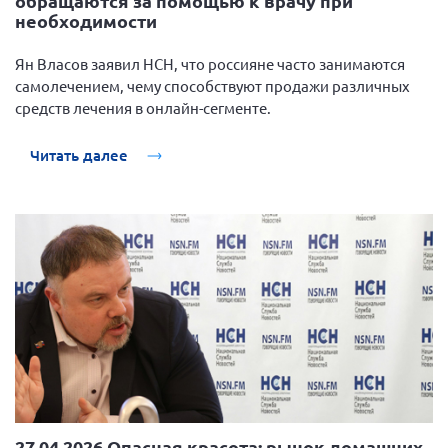
обращаются за помощью к врачу при
необходимости
Брянская область
Владимирская область
Ян Власов заявил НСН, что россияне часто занимаются
Волгоградская область
самолечением, чему способствуют продажи различных
средств лечения в онлайн-сегменте.
Воронежская область
Ивановская область
Читать далее
Калининградская область
Кемеровская область
Кировская область
Краснодарский край
Красноярский край
Липецкая область
Ленинградская область
г. Москва
Московская область
27.04.2026 Опасная красота: рынок домашних