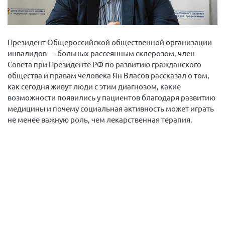
Вице-президент Шишлянников Ф.В.
Информационная служба
Отдел международных отношений
Президент Общероссийской общественной организации
инвалидов — больных рассеянным склерозом, член
Вице-президент Черненко Д.Е.
Совета при Президенте РФ по развитию гражданского
Вице-президент Валюх М.В.
общества и правам человека Ян Власов рассказал о том,
как сегодня живут люди с этим диагнозом, какие
Вице-президент Чернова А.В.
возможности появились у пациентов благодаря развитию
Вице-президент Цикорин И.В.
медицины и почему социальная активность может играть
Вице-президент Груба Л.В.
не менее важную роль, чем лекарственная терапия.
Главный бухгалтер Жаворонкова Г.М.
Конференция ОООИБРС 2026
Конференция ОООИБРС 2025
Экспертный совет ОООИБРС 2025
Конференция ОООИБРС 2024
Конференция ОООИБРС 2023