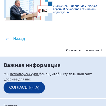
Брянская область
20.07.2026 Гиполипидемическая
терапия: лекарства есть, но они
Владимирская область
недоступны
Волгоградская область
Воронежская область
Ивановская область
Назад
Калининградская область
Кемеровская область
Количество просмотров:
1
Кировская область
Важная информация
Краснодарский край
Красноярский край
Мы
используем куки
файлы, чтобы сделать наш сайт
удобнее для вас
Липецкая область
Ленинградская область
СОГЛАСЕН(-НА)
г. Москва
Московская область
Главная