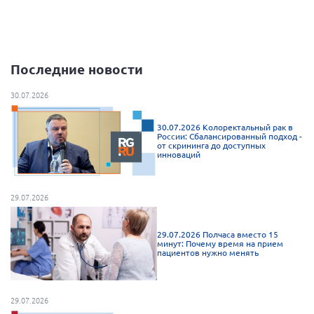
Конференция ОООИБРС 2022
Конференция ОООИБРС 2021
Конференция ВСЭ 2021
Последние новости
Конференция ОООИБРС 2020
Документы съездов
30.07.2026
Первый съезд
30.07.2026 Колоректальный рак в
России: Сбалансированный подход -
Второй съезд
от скрининга до доступных
инноваций
Третий съезд
Четвертый съезд
29.07.2026
Пятый съезд
ОФ «Фонд содействия больным рассеянным
склерозом»
Шестой съезд
29.07.2026 Полчаса вместо 15
Новости: Казахстан
минут: Почему время на прием
пациентов нужно менять
29.07.2026
Письма и официальные ответы