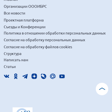
Мурманская область
Организации ОООИБРС
Нижегородская область
Все новости
Проектная платформа
Новгородская область
Съезды и Конференции
Новосибирская область
Политика в отношении обработки персональных данных
Омская область
Согласие на обработку персональных данных
Оренбургская область
Согласие на обработку файлов cookies
Пензенская область
Структура
Написать нам
Республика Башкортостан
Статьи
Республика Бурятия
Республика Карелия
Республика Калмыкия
Республика Хакасия
Ростовская область
г. Санкт-Петербург