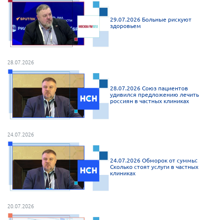
Нормативно-правовые документы
29.07.2026 Больные рискуют
здоровьем
Методическая литература для НКО
Публичные отчеты
Исследования, аналитика, мнения
28.07.2026
Всероссийская онлайн конференция
"Рассеянный склероз. XX лет работы
28.07.2026 Союз пациентов
ОООИБРС" (25-29.08.2020)
удивился предложению лечить
россиян в частных клиниках
Всероссийская конференция-тренинг
"Рассеянный склероз: новые реалии" (26-
29.05.2022)
24.07.2026
24.07.2026 Обморок от суммы:
Сколько стоят услуги в частных
клиниках
Общероссийская РС
Алтайский край
20.07.2026
Архангельская область