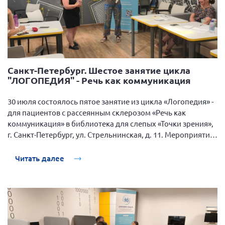
Санкт-Петербург. Шестое занятие цикла
"ЛОГОПЕДИЯ" - Речь как коммуникация
30 июля состоялось пятое занятие из цикла «Логопедия» -
для пациентов с рассеянным склерозом «Речь как
коммуникация» в библиотека для слепых «Точки зрения»,
г. Санкт-Петербург, ул. Стрельнинская, д. 11. Мероприятие
организовано СПбРООИБРС «Опора-М» при партнерстве с
библиотекой «Точки зрения», при поддержке АО
Читать далее
«Биокад».