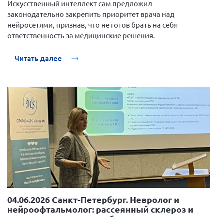
Искусственный интеллект сам предложил
Конференция ОООИБРС 2022
законодательно закрепить приоритет врача над
Конференция ОООИБРС 2021
нейросетями, признав, что не готов брать на себя
Конференция ВСЭ 2021
ответственность за медицинские решения.
Конференция ОООИБРС 2020
Читать далее
Документы съездов
Первый съезд
Второй съезд
Третий съезд
Четвертый съезд
Пятый съезд
ОФ «Фонд содействия больным рассеянным
склерозом»
Шестой съезд
Новости: Казахстан
04.06.2026 Санкт-Петербург. Невролог и
нейроофтальмолог: рассеянный склероз и
Письма и официальные ответы