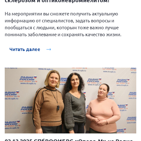
Брянская область
На мероприятии вы сможете получить актуальную
Владимирская область
информацию от специалистов, задать вопросы и
Волгоградская область
пообщаться с людьми, которым тоже важно лучше
понимать заболевание и сохранять качество жизни.
Воронежская область
Ивановская область
Читать далее
Калининградская область
Кемеровская область
Кировская область
Краснодарский край
Красноярский край
Липецкая область
Ленинградская область
г. Москва
Московская область
03.12.2025 СПбРООИБРС «Опора-М» на Радио