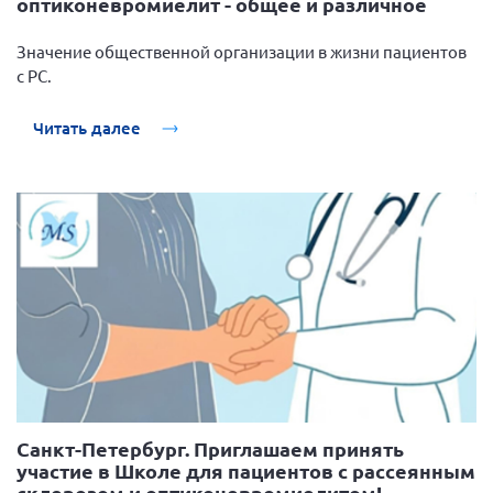
оптиконевромиелит - общее и различное
Нормативно-правовые документы
Значение общественной организации в жизни пациентов
Методическая литература для НКО
с РС.
Публичные отчеты
Читать далее
Исследования, аналитика, мнения
Всероссийская онлайн конференция
"Рассеянный склероз. XX лет работы
ОООИБРС" (25-29.08.2020)
Всероссийская конференция-тренинг
"Рассеянный склероз: новые реалии" (26-
29.05.2022)
Общероссийская РС
Алтайский край
Санкт-Петербург. Приглашаем принять
участие в Школе для пациентов с рассеянным
Архангельская область
склерозом и оптиконевромиелитом!