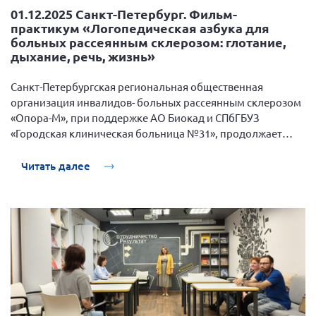
01.12.2025 Санкт-Петербург. Фильм-
г. Севастополь
практикум «Логопедическая азбука для
Самарская область СОРС
больных рассеянным склерозом: глотание,
дыхание, речь, жизнь»
Самарская область ПРИЗМА
Самарская область СГОРС
Санкт-Петербургская региональная общественная
организация инвалидов- больных рассеянным склерозом
Свердловская область
«Опора-М», при поддержке АО Биокад и СПбГБУЗ
Смоленская область
«Городская клиническая больница №31», продолжает
развивать тему «Логопедии».
Ставропольский край
Читать далее
Сахалинская область
Томская область
Тульская область
Ульяновская область
Челябинская область
Ярославская область