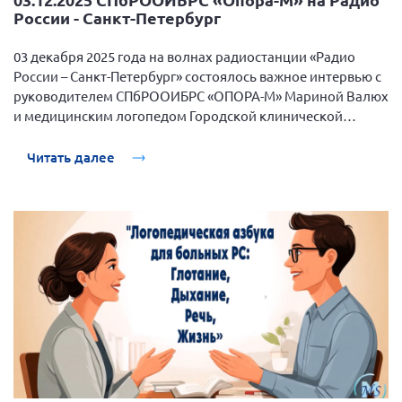
России - Санкт-Петербург
Мурманская область
Нижегородская область
03 декабря 2025 года на волнах радиостанции «Радио
Новгородская область
России – Санкт-Петербург» состоялось важное интервью с
руководителем СПбРООИБРС «ОПОРА-М» Мариной Валюх
Новосибирская область
и медицинским логопедом Городской клинической
Омская область
больницы № 31 Каузовой Татьяной. Встреча была
приурочена к Международному дню инвалида.
Читать далее
Оренбургская область
Пензенская область
Республика Башкортостан
Республика Бурятия
Республика Карелия
Республика Калмыкия
Республика Хакасия
Ростовская область
г. Санкт-Петербург