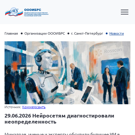
Главная
Организации ОООИБРС
г. Санкт-Петербург
Новости
Президент Власов Я.В.
Источник:
Коммерсантъ
Первый вице-президент Кичигина Н. Ф.
29.06.2026 Нейросетям диагностировали
Генеральный директор Матвиевская О.В.
неопределенность
Вице-президент Зрячева Н.В.
Минздрав, ученые и эксперты обсудили будущее ИИ в