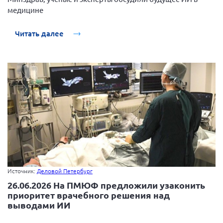
Вице-президент Шишлянников Ф.В.
медицине
Информационная служба
Читать далее
Отдел международных отношений
Вице-президент Черненко Д.Е.
Вице-президент Валюх М.В.
Вице-президент Чернова А.В.
Вице-президент Цикорин И.В.
Вице-президент Груба Л.В.
Главный бухгалтер Жаворонкова Г.М.
Конференция ОООИБРС 2026
Конференция ОООИБРС 2025
Источник:
Деловой Петербург
Экспертный совет ОООИБРС 2025
26.06.2026 На ПМЮФ предложили узаконить
приоритет врачебного решения над
Конференция ОООИБРС 2024
выводами ИИ
Конференция ОООИБРС 2023