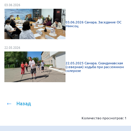
03.06.2026
Брянская область
Владимирская область
03.06.2026 Самара. Заседание ОС
Волгоградская область
Минсоц
Воронежская область
Ивановская область
22.05.2026
Калининградская область
Кемеровская область
22.05.2025 Самара. Скандинавская
(северная) ходьба при рассеянном
Кировская область
склерозе
Краснодарский край
Красноярский край
Липецкая область
Назад
Ленинградская область
г. Москва
Количество просмотров:
1
Московская область