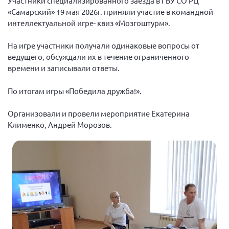
Участники специализированного заезда в ГБУ СО РЦ
Вице-президент Шишлянников Ф.В.
«Самарский» 19 мая 2026г. приняли участие в командной
Информационная служба
интеллектуальной игре- квиз «Мозгоштурм».
Отдел международных отношений
На игре участники получали одинаковые вопросы от
Вице-президент Черненко Д.Е.
ведущего, обсуждали их в течение ограниченного
времени и записывали ответы.
Вице-президент Валюх М.В.
Вице-президент Чернова А.В.
По итогам игры «Победила дружба!».
Вице-президент Цикорин И.В.
Организовали и провели мероприятие Екатерина
Вице-президент Груба Л.В.
Клименко, Андрей Морозов.
Главный бухгалтер Жаворонкова Г.М.
Конференция ОООИБРС 2026
Конференция ОООИБРС 2025
Экспертный совет ОООИБРС 2025
Конференция ОООИБРС 2024
Конференция ОООИБРС 2023