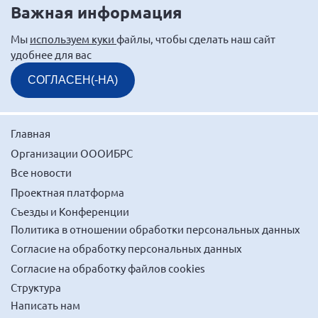
Важная информация
Мурманская область
Нижегородская область
Мы
используем куки
файлы, чтобы сделать наш сайт
удобнее для вас
Новгородская область
СОГЛАСЕН(-НА)
Новосибирская область
Омская область
Оренбургская область
Главная
Пензенская область
Организации ОООИБРС
Республика Башкортостан
Все новости
Проектная платформа
Республика Бурятия
Съезды и Конференции
Республика Карелия
Политика в отношении обработки персональных данных
Республика Калмыкия
Согласие на обработку персональных данных
Республика Хакасия
Согласие на обработку файлов cookies
Ростовская область
Структура
Написать нам
г. Санкт-Петербург