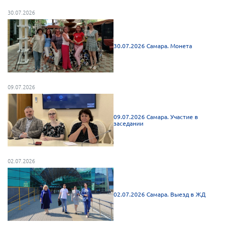
30.07.2026
Нормативно-правовые документы
Методическая литература для НКО
30.07.2026 Самара. Монета
Публичные отчеты
Исследования, аналитика, мнения
Всероссийская онлайн конференция
09.07.2026
"Рассеянный склероз. XX лет работы
ОООИБРС" (25-29.08.2020)
Всероссийская конференция-тренинг
09.07.2026 Самара. Участие в
"Рассеянный склероз: новые реалии" (26-
заседании
29.05.2022)
02.07.2026
Общероссийская РС
02.07.2026 Самара. Выезд в ЖД
Алтайский край
Архангельская область