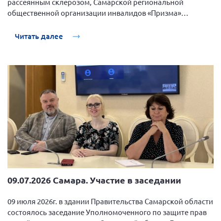
рассеянным склерозом, Самарской региональной
Конференция ОООИБРС 2022
общественной организации инвалидов «Призма»
Конференция ОООИБРС 2021
собрались в кафе проводить второй месяц лета и
отпраздновать день друзей.
Конференция ВСЭ 2021
Читать далее
Конференция ОООИБРС 2020
Документы съездов
Первый съезд
Второй съезд
Третий съезд
Четвертый съезд
Пятый съезд
ОФ «Фонд содействия больным рассеянным
склерозом»
Шестой съезд
Новости: Казахстан
09.07.2026 Самара. Участие в заседании
09 июля 2026г. в здании Правительства Самарской области
состоялось заседание Уполномоченного по защите прав
Письма и официальные ответы