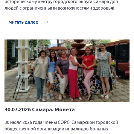
историческому центру городского округа Самара для
Вице-президент Шишлянников Ф.В.
людей с ограниченными возможностями здоровья!
Информационная служба
Читать далее
Отдел международных отношений
Вице-президент Черненко Д.Е.
Вице-президент Валюх М.В.
Вице-президент Чернова А.В.
Вице-президент Цикорин И.В.
Вице-президент Груба Л.В.
Главный бухгалтер Жаворонкова Г.М.
Конференция ОООИБРС 2026
Конференция ОООИБРС 2025
Экспертный совет ОООИБРС 2025
30.07.2026 Самара. Монета
Конференция ОООИБРС 2024
30 июля 2026 года члены СОРС, Самарской городской
Конференция ОООИБРС 2023
общественной организации инвалидов-больных