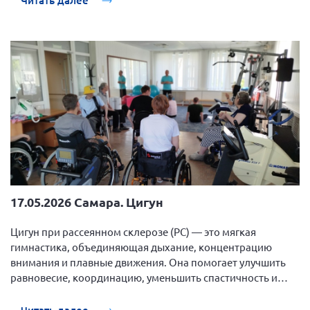
Читать далее
17.05.2026 Самара. Цигун
Цигун при рассеянном склерозе (РС) — это мягкая
гимнастика, объединяющая дыхание, концентрацию
внимания и плавные движения. Она помогает улучшить
равновесие, координацию, уменьшить спастичность и
снять хроническую усталость, но требует строгого
контроля и адаптации под конкретного человека.