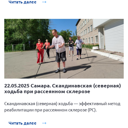
Читать далее
Мурманская область
Нижегородская область
Новгородская область
Новосибирская область
Омская область
Оренбургская область
Пензенская область
Республика Башкортостан
Республика Бурятия
22.05.2025 Самара. Скандинавская (северная)
Республика Карелия
ходьба при рассеянном склерозе
Республика Калмыкия
Скандинавская (северная) ходьба — эффективный метод
Республика Хакасия
реабилитации при рассеянном склерозе (РС).
Ростовская область
Читать далее
г. Санкт-Петербург