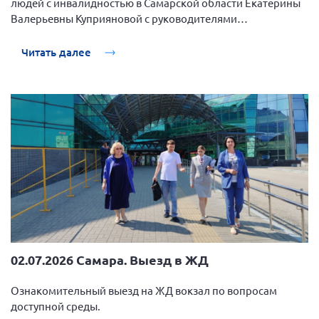
людей с инвалидностью в Самарской области Екатерины
Валерьевны Куприяновой с руководителями
Нормативно-правовые документы
общественных организаций людей с инвалидностью.
Методическая литература для НКО
Читать далее
Публичные отчеты
Исследования, аналитика, мнения
Всероссийская онлайн конференция
"Рассеянный склероз. XX лет работы
ОООИБРС" (25-29.08.2020)
Всероссийская конференция-тренинг
"Рассеянный склероз: новые реалии" (26-
29.05.2022)
02.07.2026 Самара. Выезд в ЖД
Общероссийская РС
Алтайский край
Ознакомительный выезд на ЖД вокзал по вопросам
доступной среды.
Архангельская область