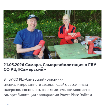
г. Севастополь
Самарская область СОРС
Самарская область ПРИЗМА
Самарская область СГОРС
Свердловская область
Смоленская область
Ставропольский край
Сахалинская область
21.05.2026 Самара. Самореабилитация в ГБУ
Томская область
СО РЦ «Самарский»
Тульская область
В ГБУ СО РЦ «Самарский» участники
Ульяновская область
специализированного заезда людей с рассеянным
Челябинская область
склерозом состоялось ознакомительное занятие по
Ярославская область
самореабилитации с аппаратами Power Plate Roller и
Power Plate Mini+.