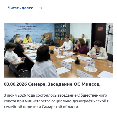
Брянская область
Читать далее
Владимирская область
Волгоградская область
Воронежская область
Ивановская область
Калининградская область
Кемеровская область
Кировская область
Краснодарский край
Красноярский край
03.06.2026 Самара. Заседание ОС Минсоц
Липецкая область
3 июня 2026 года состоялось заседание Общественного
Ленинградская область
совета при министерстве социально-демографической и
г. Москва
семейной политики Самарской области.
Московская область