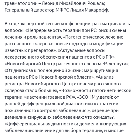
Конференция ОООИБРС 2022
травматологии – Леонид Михайлович Рошаль;
Генеральный директор МФРС Лидия Макарофф.
Конференция ОООИБРС 2021
Конференция ВСЭ 2021
В ходе экспертной сессии конференции рассматривались
вопросы: «Непрерывность терапии при РС: риски смены
Конференция ОООИБРС 2020
лечения и роль пациента», «Патогенетическое лечение
Документы съездов
рассеянного склероза: новые подходы и модификации
известных препаратов», «Актуальные вопросы
Первый съезд
лекарственного обеспечения пациентов с РС в РФ»,
Второй съезд
«Новосибирский Центр рассеянного слероза:45 лет пути»,
«От диагноза к полноценной жизни: маршрутизация
Третий съезд
пациента с РС в Новосибирской области», «Анализ
Четвертый съезд
регистра Новосибирского Центр: почему рассеянного
Пятый съезд
ОФ «Фонд содействия больным рассеянным
склероза стало больше», «Возможности патогинетической
склерозом»
терапии миастении гравис в РФ», «ЗСОНМ у детей: от
Шестой съезд
ранней дефференциальной диагностики к стратегии
Новости: Казахстан
пожизненного контроля заболевания », «Зрение при
демиелинизирующих заболеваниях: что ожидать?,
«Дифференциальная диагностика демиелинизирующих
заболеваний: значение для выбора терапии», и многие
Письма и официальные ответы