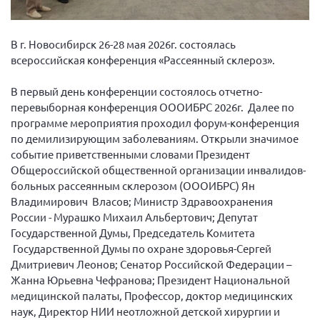
Вице-президент Шишлянников Ф.В.
Информационная служба
В г. Новосибирск 26-28 мая 2026г. состоялась
Отдел международных отношений
всероссийская конференция «Рассеянный склероз».
Вице-президент Черненко Д.Е.
В первый день конференции состоялось отчетно-
Вице-президент Валюх М.В.
перевыборная конференция ОООИБРС 2026г. Далее по
программе мероприятия проходил форyм-конференция
Вице-президент Чернова А.В.
по демилизирующим заболеваниям. Открыли значимое
Вице-президент Цикорин И.В.
событие приветственными словами Президент
Вице-президент Груба Л.В.
Общероссийской общественной организации инвалидов-
больных рассеянным склерозом (ОООИБРС) Ян
Главный бухгалтер Жаворонкова Г.М.
Владимирович Власов; Министр Здравоохранения
Конференция ОООИБРС 2026
России - Мурашко Михаил Альбертович; Депутат
Государственной Думы, Председатель Комитета
Конференция ОООИБРС 2025
Государственной Думы по охране здоровья-Сергей
Экспертный совет ОООИБРС 2025
Дмитриевич Леонов; Сенатор Российской Федерации –
Конференция ОООИБРС 2024
Жанна Юрьевна Чефранова; Президент Национальной
медицинской палаты, Профессор, доктор медицинских
Конференция ОООИБРС 2023
наук, Директор НИИ неотложной детской хирургии и