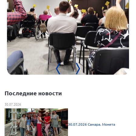
Мурманская область
Нижегородская область
Новгородская область
Новосибирская область
Омская область
Оренбургская область
Пензенская область
Республика Башкортостан
Республика Бурятия
Последние новости
Республика Карелия
Республика Калмыкия
30.07.2026
Республика Хакасия
Ростовская область
30.07.2026 Самара. Монета
г. Санкт-Петербург