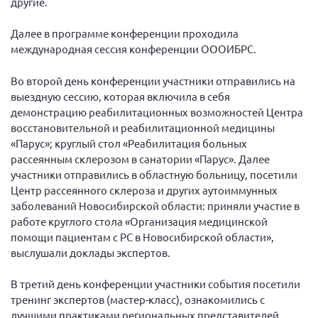
другие.
Нормативно-правовые документы
Далее в программе конференции проходила
Методическая литература для НКО
международная сессия конференции ОООИБРС.
Публичные отчеты
Во второй день конференции участники отправились на
Исследования, аналитика, мнения
выездную сессию, которая включила в себя
Всероссийская онлайн конференция
демонстрацию реабилитационных возможностей Центра
"Рассеянный склероз. XX лет работы
восстановительной и реабилитационной медицины
ОООИБРС" (25-29.08.2020)
«Парус»; круглый стол «Реабилитация больных
Всероссийская конференция-тренинг
рассеянным склерозом в санатории «Парус». Далее
"Рассеянный склероз: новые реалии" (26-
участники отправились в областную больницу, посетили
29.05.2022)
Центр рассеянного склероза и других аутоиммунных
заболеваний Новосибирской области: приняли участие в
работе круглого стола «Организация медицинской
помощи пациентам с РС в Новосибирской области»,
выслушали доклады экспертов.
Общероссийская РС
В третий день конференции участники события посетили
Алтайский край
тренинг экспертов (мастер-класс), ознакомились с
Архангельская область
лучшими практиками региональных представителей