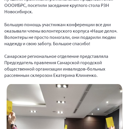
ОООИБРС, посетили заседание круглого стола РЗН
Брянская область
Новосибирск.
Владимирская область
Волгоградская область
Большую помощь участникам конференции все дни
оказывали члены волонтерского корпуса «Наше дело».
Воронежская область
Волонтеры не просто помогали, они подарили людям
Ивановская область
надежду и свою заботу. Большое спасибо!
Калининградская область
Самарское региональное отделение представляла
Кемеровская область
Председатель правления Самарской городской
общественной организации инвалидов–больных
Кировская область
рассеянным склерозом Екатерина Клименко.
Краснодарский край
Красноярский край
Липецкая область
Ленинградская область
г. Москва
Московская область