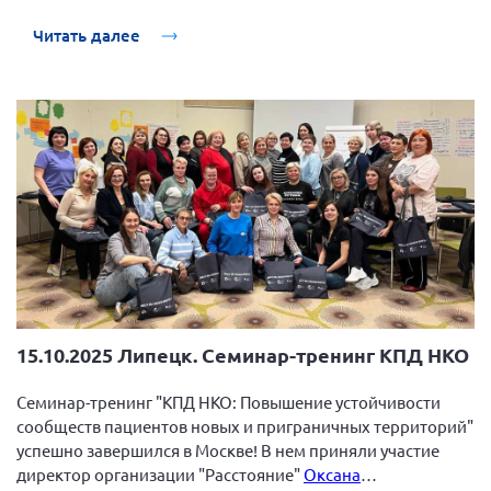
Нормативно-правовые документы
Читать далее
Методическая литература для НКО
Публичные отчеты
Исследования, аналитика, мнения
Всероссийская онлайн конференция
"Рассеянный склероз. XX лет работы
ОООИБРС" (25-29.08.2020)
Всероссийская конференция-тренинг
"Рассеянный склероз: новые реалии" (26-
29.05.2022)
15.10.2025 Липецк. Семинар-тренинг КПД НКО
Семинар-тренинг "КПД НКО: Повышение устойчивости
Общероссийская РС
сообществ пациентов новых и приграничных территорий"
Алтайский край
успешно завершился в Москве! В нем приняли участие
директор организации "Расстояние"
Оксана
Архангельская область