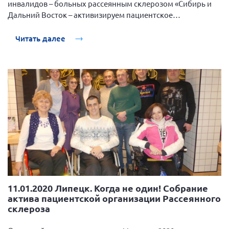
инвалидов – больных рассеянным склерозом «Сибирь и
Дальний Восток – активизируем пациентское
сообщество», поддержанный Фондом президентских
грантов, 21 октября 2020 года прошла оччередная веб-
Читать далее
школа правовых знаний для пациентов: «Как может
защитить пациента страховая медицинская компания?»
11.01.2020 Липецк. Когда не один! Собрание
актива пациентской организации Рассеянного
склероза