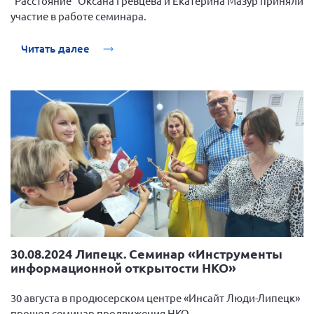
"Расстояние" Оксана Гревцева и Екатерина Мазур приняли
г. Севастополь
участие в работе семинара.
Самарская область СОРС
Читать далее
Самарская область ПРИЗМА
Самарская область СГОРС
Свердловская область
Смоленская область
Ставропольский край
Сахалинская область
Томская область
Тульская область
Ульяновская область
30.08.2024 Липецк. Семинар «Инструменты
Челябинская область
информационной открытости НКО»
Ярославская область
30 августа в продюсерском центре «Инсайт Люди-Липецк»
прошел семинар продвижения НКО.