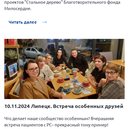
проектов "Стальное дерево" Благотворительного фонда
Конференция ОООИБРС 2022
Милосердие.
Конференция ОООИБРС 2021
Конференция ВСЭ 2021
Читать далее
Конференция ОООИБРС 2020
Документы съездов
Первый съезд
Второй съезд
Третий съезд
Четвертый съезд
Пятый съезд
ОФ «Фонд содействия больным рассеянным
склерозом»
Шестой съезд
Новости: Казахстан
10.11.2024 Липецк. Встреча особенных друзей
Что делает наше сообщество особенным? Вчерашняя
встреча пациентов с РС– прекрасный тому пример!
Письма и официальные ответы