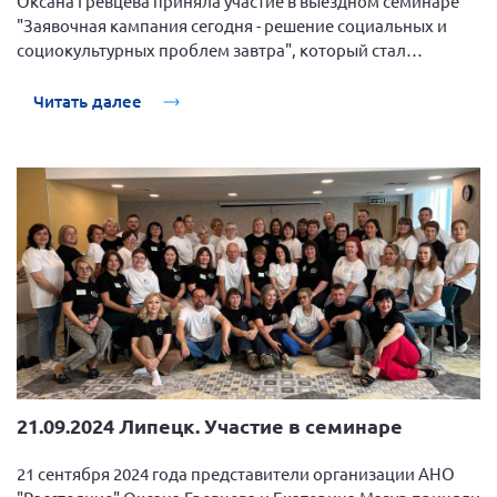
Оксана Гревцева приняла участие в выездном семинаре
Мурманская область
"Заявочная кампания сегодня - решение социальных и
социокультурных проблем завтра", который стал
Нижегородская область
отличной площадкой для обмена опытом и идеями.
Новгородская область
Читать далее
Новосибирская область
Омская область
Оренбургская область
Пензенская область
Республика Башкортостан
Республика Бурятия
Республика Карелия
Республика Калмыкия
Республика Хакасия
21.09.2024 Липецк. Участие в семинаре
Ростовская область
21 сентября 2024 года представители организации АНО
г. Санкт-Петербург