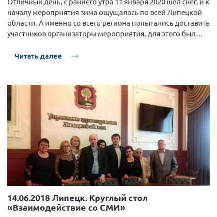
Отличный день, с раннего утра 11 января 2020 шел снег, и к
началу мероприятия зима ощущалась по всей Липецкой
области. А именно со всего региона попытались доставить
участников организаторы мероприятия, для этого был
заказан специальный автобус для перевозки
маломобильных людей. Но снег не повлиял на тех, кому
Читать далее
интересно всегда общаться и принимать участие в жизни
пациентской организации.
14.06.2018 Липецк. Круглый стол
«Взаимодействие со СМИ»