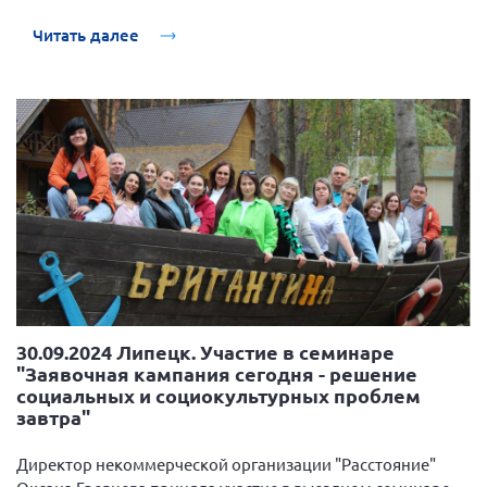
Гревцева
и
психолог Алла Родионова
.
Брянская область
Читать далее
Владимирская область
Волгоградская область
Воронежская область
Ивановская область
Калининградская область
Кемеровская область
Кировская область
Краснодарский край
Красноярский край
30.09.2024 Липецк. Участие в семинаре
Липецкая область
"Заявочная кампания сегодня - решение
социальных и социокультурных проблем
Ленинградская область
завтра"
г. Москва
Директор некоммерческой организации "Расстояние"
Московская область