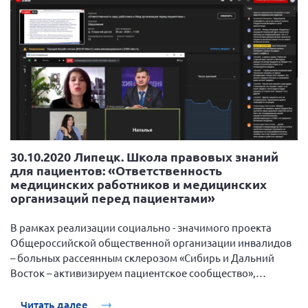
30.10.2020 Липецк. Школа правовых знаний
для пациентов: «Ответственность
медицинских работников и медицинских
организаций перед пациентами»
В рамках реализации социально - значимого проекта
Общероссийской общественной организации инвалидов
– больных рассеянным склерозом «Сибирь и Дальний
Восток – активизируем пациентское сообщество»,
поддержанный Фондом президентских грантов, 30
октября 2020 года прошла очередная веб-школа правовых
Читать далее