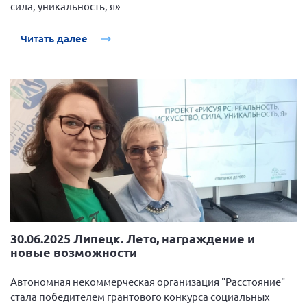
сила, уникальность, я»
Вице-президент Шишлянников Ф.В.
Информационная служба
Читать далее
Отдел международных отношений
Вице-президент Черненко Д.Е.
Вице-президент Валюх М.В.
Вице-президент Чернова А.В.
Вице-президент Цикорин И.В.
Вице-президент Груба Л.В.
Главный бухгалтер Жаворонкова Г.М.
Конференция ОООИБРС 2026
Конференция ОООИБРС 2025
30.06.2025 Липецк. Лето, награждение и
Экспертный совет ОООИБРС 2025
новые возможности
Конференция ОООИБРС 2024
Автономная некоммерческая организация "Расстояние"
Конференция ОООИБРС 2023
стала победителем грантового конкурса социальных