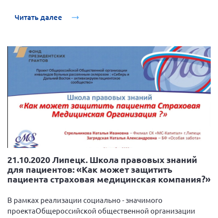
поддержанный Фондом президентских грантов, 28
октября 2020 года прошла очередная веб-школа правовых
Читать далее
знаний для пациентов.
21.10.2020 Липецк. Школа правовых знаний
для пациентов: «Как может защитить
пациента страховая медицинская компания?»
В рамках реализации социально - значимого
проектаОбщероссийской общественной организации