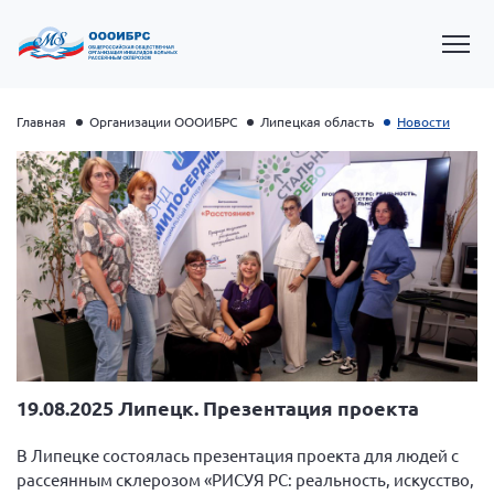
Главная
Организации ОООИБРС
Липецкая область
Новости
Президент Власов Я.В.
Первый вице-президент Кичигина Н. Ф.
19.08.2025 Липецк. Презентация проекта
Генеральный директор Матвиевская О.В.
В Липецке состоялась презентация проекта для людей с
Вице-президент Зрячева Н.В.
рассеянным склерозом «РИСУЯ РС: реальность, искусство,