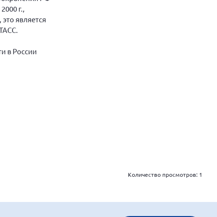
000 г.,
 это является
ТАСС.
и в России
Количество просмотров:
1