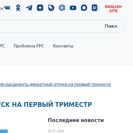
ENGLISH
ам
SITE
Поиск
РС
Проблема РРС
Контакты
дею расширить декретный отпуск на первый триместр
УСК НА ПЕРВЫЙ ТРИМЕСТР
Последние новости
30.07.2026