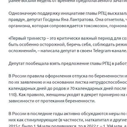
ранее восьми недель от времени предполагаемого зачати
Однозначную поддержку инициативе главы РПЦ высказала
правду», депутат Госдумы Яна Лантратова. Она отметила,
организма, которая сопровождается токсикозом, гормо
«Первый триместр – это критически важный период для с
быть особенно осторожной, беречь себя, соблюдать режим,
осложнений», – написала депутат в своем Telegram-канале
Депутат пообещала взять предложение главы РПЦ в работ
В России правила оформления отпуска по беременности и 
по их заявлению и на основании листка нетрудоспособност
календарных дней до родов и 70 календарных дней после 
110). Как правило, женщины уходят в декрет примерно н
зависимости от протекания беременности.
В России в последние годы активно обсуждаются меры п
них как стимулирующие (в частности, маткапитал и другие
2015 г. было 1,94 млн родившихся, то в 2022 г. – 1,304 млн