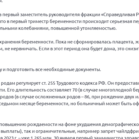
я.
 первый заместитель руководителя фракции «Справедливая Ро
 что в первый триместр беременности происходит серьезная пе
нальными колебаниями, повышенной утомляемостью.
охранения беременности. Пока не сформировалась плацента,
 не нервничать. Если в этот период она будет дома, это снизи
.
у и подготовить все необходимые документы.
родам регулирует ст. 255 Трудового кодекса РФ. Он предост
и. Его длительность составляет 70 (в случае многоплодной бе
родов (в случае осложненных родов – 86, при рождении двух и
а седьмом месяце беременности, но больничный может быть оф
о повышению рождаемости на фоне ухудшения демографической
 выплаты), так и ограничительные, например запрет чайлдфри.
, а в 2023 г. – уже 1,265 млн. 30 января первый замминистра здр