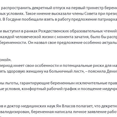
 распространить декретный отпуск на первый триместр берем
х условиях. Такое мнение высказали члены Совета при прези
. В Госдуме пообещали взять в работу предложение патриарха
 выступил в рамках Рождественских образовательных чтений в
каждой человеческой жизни с момента зачатия, было бы рас
 беременности. Он назвал свое предложение особенно актуаль
рной».
 период имеет свои особенности и потенциальные риски для ма
ять здоровую женщину на больничный лист», – пояснила Деми
ны льготы, гарантирующие беременным исключительные права,
сные условия, комфортный рабочий график и посещение медуч
в и доктор медицинских наук Ян Власов полагает, что декрет
 валидизирован, беременная написала личное заявление рабо