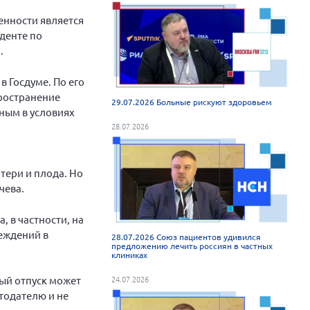
енности является
денте по
.
 Госдуме. По его
пространение
29.07.2026 Больные рискуют здоровьем
ным в условиях
28.07.2026
тери и плода. Но
чева.
 в частности, на
реждений в
28.07.2026 Союз пациентов удивился
предложению лечить россиян в частных
клиниках
ный отпуск может
24.07.2026
тодателю и не