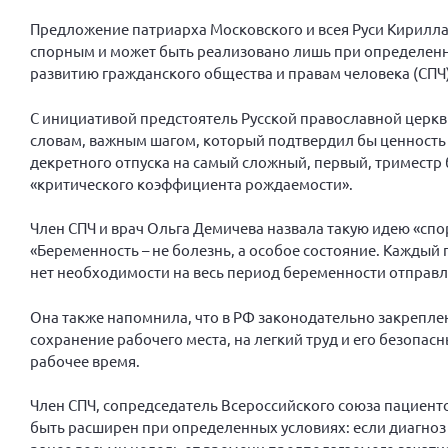
Предложение патриарха Московского и всея Руси Кирилла
спорным и может быть реализовано лишь при определенны
развитию гражданского общества и правам человека (СПЧ)
С инициативой предстоятель Русской православной церкви
словам, важным шагом, который подтвердил бы ценность 
декретного отпуска на самый сложный, первый, триместр
«критического коэффициента рождаемости».
Член СПЧ и врач Ольга Демичева назвала такую идею «спо
«Беременность – не болезнь, а особое состояние. Каждый
нет необходимости на весь период беременности отправл
Она также напомнила, что в РФ законодательно закрепле
сохранение рабочего места, на легкий труд и его безопа
рабочее время.
Член СПЧ, сопредседатель Всероссийского союза пациенто
быть расширен при определенных условиях: если диагноз