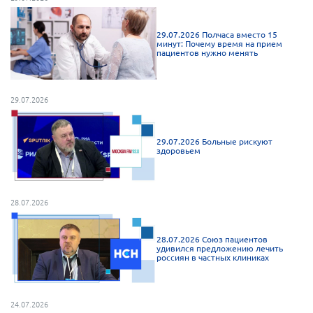
Нормативно-правовые документы
29.07.2026 Полчаса вместо 15
Методическая литература для НКО
минут: Почему время на прием
пациентов нужно менять
Публичные отчеты
Исследования, аналитика, мнения
29.07.2026
Всероссийская онлайн конференция
"Рассеянный склероз. XX лет работы
ОООИБРС" (25-29.08.2020)
29.07.2026 Больные рискуют
здоровьем
Всероссийская конференция-тренинг
"Рассеянный склероз: новые реалии" (26-
29.05.2022)
28.07.2026
28.07.2026 Союз пациентов
удивился предложению лечить
россиян в частных клиниках
Общероссийская РС
Алтайский край
Архангельская область
24.07.2026