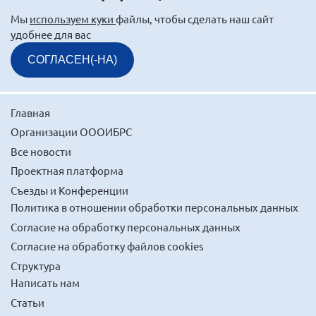
Мурманская область
Мы
используем куки
файлы, чтобы сделать наш сайт
удобнее для вас
Нижегородская область
Новгородская область
СОГЛАСЕН(-НА)
Новосибирская область
Омская область
Главная
Оренбургская область
Организации ОООИБРС
Пензенская область
Все новости
Проектная платформа
Республика Башкортостан
Съезды и Конференции
Республика Бурятия
Политика в отношении обработки персональных данных
Республика Карелия
Согласие на обработку персональных данных
Республика Калмыкия
Согласие на обработку файлов cookies
Республика Хакасия
Структура
Написать нам
Ростовская область
Статьи
г. Санкт-Петербург