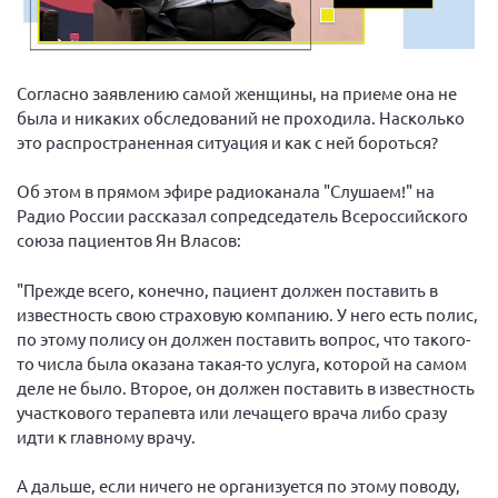
Вице-президент Шишлянников Ф.В.
Информационная служба
Отдел международных отношений
Согласно заявлению самой женщины, на приеме она не
была и никаких обследований не проходила. Насколько
Вице-президент Черненко Д.Е.
это распространенная ситуация и как с ней бороться?
Вице-президент Валюх М.В.
Об этом в прямом эфире радиоканала "Слушаем!" на
Вице-президент Чернова А.В.
Радио России рассказал сопредседатель Всероссийского
Вице-президент Цикорин И.В.
союза пациентов Ян Власов:
Вице-президент Груба Л.В.
"Прежде всего, конечно, пациент должен поставить в
Главный бухгалтер Жаворонкова Г.М.
известность свою страховую компанию. У него есть полис,
Конференция ОООИБРС 2026
по этому полису он должен поставить вопрос, что такого-
то числа была оказана такая-то услуга, которой на самом
Конференция ОООИБРС 2025
деле не было. Второе, он должен поставить в известность
Экспертный совет ОООИБРС 2025
участкового терапевта или лечащего врача либо сразу
Конференция ОООИБРС 2024
идти к главному врачу.
Конференция ОООИБРС 2023
А дальше, если ничего не организуется по этому поводу,