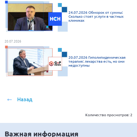
Брянская область
24.07.2026 Обморок от суммы:
Владимирская область
Сколько стоят услуги в частных
клиниках
Волгоградская область
Воронежская область
20.07.2026
Ивановская область
Калининградская область
20.07.2026 Гиполипидемическая
терапия: лекарства есть, но они
Кемеровская область
недоступны
Кировская область
Краснодарский край
Красноярский край
Назад
Липецкая область
Ленинградская область
Количество просмотров:
2
г. Москва
Важная информация
Московская область