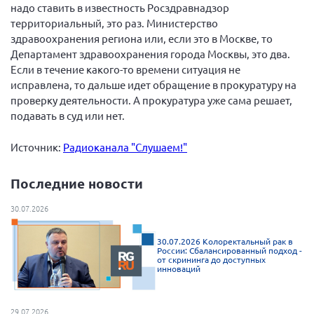
Конференция ОООИБРС 2022
надо ставить в известность Росздравнадзор
территориальный, это раз. Министерство
Конференция ОООИБРС 2021
здравоохранения региона или, если это в Москве, то
Конференция ВСЭ 2021
Департамент здравоохранения города Москвы, это два.
Если в течение какого-то времени ситуация не
Конференция ОООИБРС 2020
исправлена, то дальше идет обращение в прокуратуру на
Документы съездов
проверку деятельности. А прокуратура уже сама решает,
подавать в суд или нет.
Первый съезд
Второй съезд
Источник:
Радиоканала "Слушаем!"
Третий съезд
Последние новости
Четвертый съезд
Пятый съезд
ОФ «Фонд содействия больным рассеянным
30.07.2026
склерозом»
Шестой съезд
Новости: Казахстан
30.07.2026 Колоректальный рак в
России: Сбалансированный подход -
от скрининга до доступных
инноваций
Письма и официальные ответы
29.07.2026