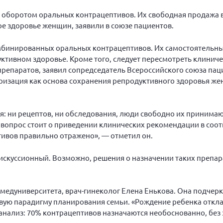
 оборотом оральных контрацептивов. Их свободная продажа в
ое здоровье женщин, заявили в союзе пациентов.
мбинированных оральных контрацептивов. Их самостоятельны
уктивном здоровье. Кроме того, следует пересмотреть клинич
репаратов, заявил сопредседатель Всероссийского союза пац
еризация как основа сохранения репродуктивного здоровья же
я: ни рецептов, ни обследования, люди свободно их принимают
м вопрос стоит о приведении клинических рекомендации в соотв
ивов правильно отражено», — отметил он.
 дискуссионный. Возможно, решения о назначении таких препа
дуниверситета, врач-гинеколог Елена Енькова. Она подчерк
ую парадигму планирования семьи. «Рождение ребенка откла
анализ: 70% контрацептивов назначаются необоснованно, без 