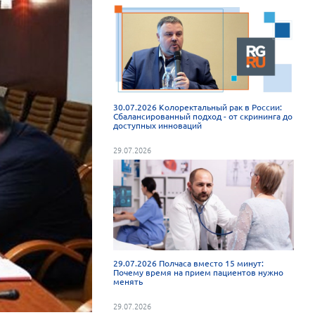
30.07.2026 Колоректальный рак в России:
Сбалансированный подход - от скрининга до
доступных инноваций
29.07.2026
29.07.2026 Полчаса вместо 15 минут:
Почему время на прием пациентов нужно
менять
29.07.2026