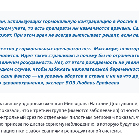
ин, использующих гормональную контрацепцию в России в
ерном учете, то есть препараты им назначаются врачами. С
жет. При этом врач не всегда выписывает рецепт, если п
ектов у гормональных препаратов нет. Максимум, некотор
новится. Идея таких страшилок: а почему бы не ограничит
величим рождаемость. Нет, от этого рождаемость не увели
дном случае, чтобы избежать нежелательной беременности
один фактор — на уровень абортов в стране и ни на что др
о здравоохранения, эксперт ВОЗ Любовь Ерофеева
дуктивному здоровью женщин Минздрава Наталии Долгушиной
оказали, что к третьей группе (имеются заболевания) относит
нтрольный срез по отдельным пилотным регионам показал, чт
ию приказа по диспансерному наблюдению, в которую будут в
 пациентки с заболеваниями репродуктивной системы.