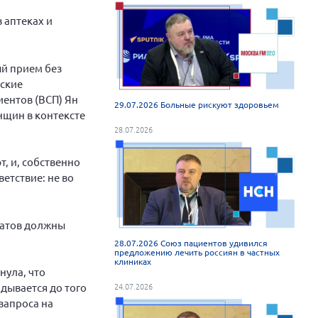
 аптеках и
й прием без
еские
иентов (ВСП) Ян
29.07.2026 Больные рискуют здоровьем
нщин в контексте
28.07.2026
, и, собственно
етствие: не во
ратов должны
28.07.2026 Союз пациентов удивился
предложению лечить россиян в частных
клиниках
нула, что
дывается до того
24.07.2026
запроса на