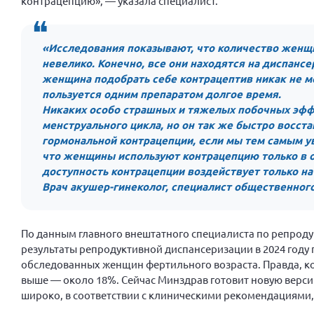
контрацепцию», — указала специалист.
«Исследования показывают, что количество женщ
невелико. Конечно, все они находятся на диспанс
женщина подобрать себе контрацептив никак не мо
пользуется одним препаратом долгое время.
Никаких особо страшных и тяжелых побочных эфф
менструального цикла, но он так же быстро восста
гормональной контрацепции, если мы тем самым у
что женщины используют контрацепцию только в о
доступность контрацепции воздействует только на 
Врач акушер-гинеколог, специалист общественног
По данным главного внештатного специалиста по репро
результаты репродуктивной диспансеризации в 2024 году п
обследованных женщин фертильного возраста. Правда, ко
выше — около 18%. Сейчас Минздрав готовит новую верс
широко, в соответствии с клиническими рекомендациями,