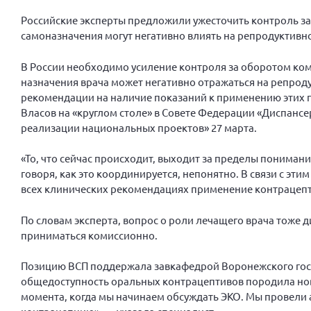
Российские эксперты предложили ужесточить контроль за
самоназначения могут негативно влиять на репродуктивн
В России необходимо усиление контроля за оборотом ко
назначения врача может негативно отражаться на репрод
рекомендации на наличие показаний к применению этих п
Власов на «круглом столе» в Совете Федерации «Диспанс
реализации национальных проектов» 27 марта.
«То, что сейчас происходит, выходит за пределы понимани
говоря, как это координируется, непонятно. В связи с эти
всех клинических рекомендациях применение контрацепт
По словам эксперта, вопрос о роли лечащего врача тоже
приниматься комиссионно.
Позицию ВСП поддержала завкафедрой Воронежского госме
общедоступность оральных контрацептивов породила нов
момента, когда мы начинаем обсуждать ЭКО. Мы провели 