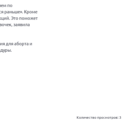
чем по
ся раньше». Кроме
кций. Это поможет
вочек, заявила
ия для аборта и
едуры.
Количество просмотров:
3