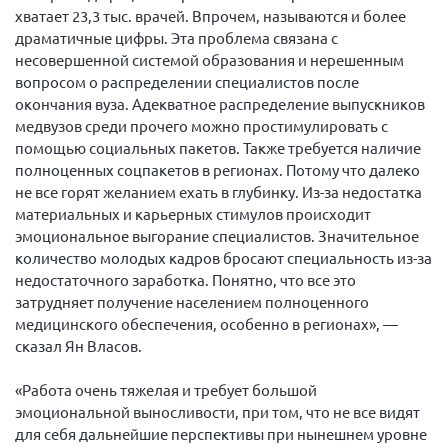
Конференция ОООИБРС 2022
хватает 23,3 тыс. врачей. Впрочем, называются и более
драматичные цифры. Эта проблема связана с
Конференция ОООИБРС 2021
несовершенной системой образования и нерешенным
Конференция ВСЭ 2021
вопросом о распределении специалистов после
Конференция ОООИБРС 2020
окончания вуза. Адекватное распределение выпускников
медвузов среди прочего можно простимулировать с
Документы съездов
помощью социальных пакетов. Также требуется наличие
Первый съезд
полноценных соцпакетов в регионах. Потому что далеко
не все горят желанием ехать в глубинку. Из-за недостатка
Второй съезд
материальных и карьерных стимулов происходит
Третий съезд
эмоциональное выгорание специалистов. Значительное
количество молодых кадров бросают специальность из-за
Четвертый съезд
недостаточного заработка. Понятно, что все это
Пятый съезд
ОФ «Фонд содействия больным рассеянным
затрудняет получение населением полноценного
склерозом»
медицинского обеспечения, особенно в регионах», —
Шестой съезд
Новости: Казахстан
сказал Ян Власов.
«Работа очень тяжелая и требует большой
эмоциональной выносливости, при том, что не все видят
для себя дальнейшие перспективы при нынешнем уровне
Письма и официальные ответы