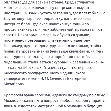
оплаты труда для врачей в стране. Среди студентов
Нормативно-правовые документы
многие еще до окончания вуза стремятся выучить
иностранный язык и уехать за границу, где платят больше.
Методическая литература для НКО
Другие ищут заранее подработку, например ведя
Публичные отчеты
интернет-блоги, где оказывают консультации по
профилактике различных заболеваний, предоставляют
Исследования, аналитика, мнения
советы. Некоторые намерены обучаться дальше,
Всероссийская онлайн конференция
постепенно превращаются в «вечных студентов».
"Рассеянный склероз. XX лет работы
Например, идут в ординатуру, и часто не только, чтобы
ОООИБРС" (25-29.08.2020)
повысить уровень знаний (чем выше квалификация, тем
Всероссийская конференция-тренинг
выше уровень оплаты), но и порой просто, чтобы
"Рассеянный склероз: новые реалии" (26-
подольше не сталкиваться с суровыми реалиями жизни»,
29.05.2022)
— сказала «Московской газете» студентка первого
Московского государственного медицинского
университета имени И. М. Сеченова Екатерина
Михайлова.
Общероссийская РС
Профессия врача сложная, и далеко не каждому по плечу.
Алтайский край
Можно ли сказать, что вопрос недобора кадров упирается
лишь в недостаток материальной мотивации у будущих
Архангельская область