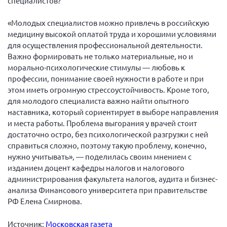
специалистов?
Брянская область
«Молодых специалистов можно привлечь в российскую
Владимирская область
медицину высокой оплатой труда и хорошими условиями
Волгоградская область
для осуществления профессиональной деятельности.
Важно формировать не только материальные, но и
Воронежская область
морально-психологические стимулы — любовь к
Ивановская область
профессии, понимание своей нужности в работе и при
этом иметь огромную стрессоустойчивость. Кроме того,
Калининградская область
для молодого специалиста важно найти опытного
Кемеровская область
наставника, который сориентирует в выборе направления
и места работы. Проблема выгорания у врачей стоит
Кировская область
достаточно остро, без психологической разгрузки с ней
Краснодарский край
справиться сложно, поэтому такую проблему, конечно,
Красноярский край
нужно учитывать», — поделилась своим мнением с
изданием доцент кафедры налогов и налогового
Липецкая область
администрирования факультета налогов, аудита и бизнес-
Ленинградская область
анализа Финансового университета при правительстве
РФ Елена Смирнова.
г. Москва
Московская область
Источник:
Московская газета