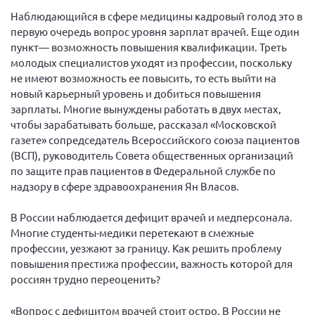
Вице-президент Шишлянников Ф.В.
Наблюдающийся в сфере медицины кадровый голод это в
Информационная служба
первую очередь вопрос уровня зарплат врачей. Еще один
пункт— возможность повышения квалификации. Треть
Отдел международных отношений
молодых специалистов уходят из профессии, поскольку
Вице-президент Черненко Д.Е.
не имеют возможность ее повысить, то есть выйти на
новый карьерный уровень и добиться повышения
Вице-президент Валюх М.В.
зарплаты. Многие вынуждены работать в двух местах,
Вице-президент Чернова А.В.
чтобы зарабатывать больше, рассказал «Московской
газете» сопредседатель Всероссийского союза пациентов
Вице-президент Цикорин И.В.
(ВСП), руководитель Совета общественных организаций
Вице-президент Груба Л.В.
по защите прав пациентов в Федеральной службе по
надзору в сфере здравоохранения Ян Власов.
Главный бухгалтер Жаворонкова Г.М.
Конференция ОООИБРС 2026
В России наблюдается дефицит врачей и медперсонала.
Конференция ОООИБРС 2025
Многие студенты-медики перетекают в смежные
профессии, уезжают за границу. Как решить проблему
Экспертный совет ОООИБРС 2025
повышения престижа профессии, важность которой для
Конференция ОООИБРС 2024
россиян трудно переоценить?
Конференция ОООИБРС 2023
«Вопрос с дефицитом врачей стоит остро. В России не