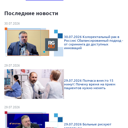
Мурманская область
Последние новости
Нижегородская область
Новгородская область
30.07.2026
Новосибирская область
30.07.2026 Колоректальный рак в
России: Сбалансированный подход -
Омская область
от скрининга до доступных
инноваций
Оренбургская область
Пензенская область
29.07.2026
Республика Башкортостан
Республика Бурятия
29.07.2026 Полчаса вместо 15
минут: Почему время на прием
Республика Карелия
пациентов нужно менять
Республика Калмыкия
Республика Хакасия
29.07.2026
Ростовская область
г. Санкт-Петербург
29.07.2026 Больные рискуют
здоровьем