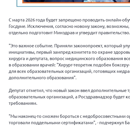
С марта 2026 года будет запрещено проводить онлайн-обу
Госдуме. Исключения, согласно новому закону, возможны,
отдельно подготовит Минздрав и утвердит правительство. 
"Это важное событие. Приняли законопроект, который улу
инициативы, первый зампред комитета по охране здоровья
хирурга и депутата, вопрос медицинского образования все
в образовании врачей: "Хирург-теоретик подобен боксеру
для всех образовательных организаций, готовящих медра
дополнительного образования".
Депутат отметил, что новый закон ввел дополнительные 
образовательных организаций, а Росздравнадзор будет к
требованиям.
"Мы наконец-то сможем бороться с недобросовестными ор
торговали поддельными сертификатами", - подчеркнул Б