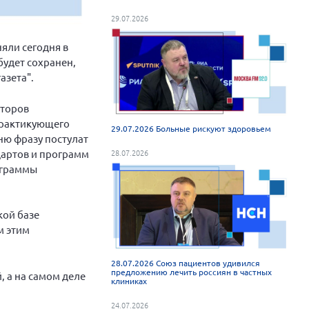
29.07.2026
яли сегодня в
будет сохранен,
азета".
второв
 практикующего
29.07.2026 Больные рискуют здоровьем
ню фразу постулат
дартов и программ
28.07.2026
ограммы
кой базе
м этим
28.07.2026 Союз пациентов удивился
предложению лечить россиян в частных
 а на самом деле
клиниках
24.07.2026