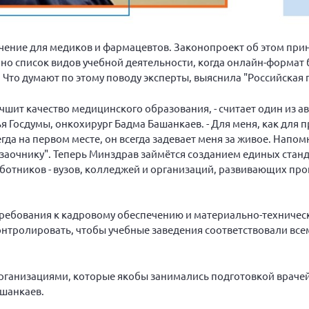
чение для медиков и фармацевтов. Законопроект об этом прин
 но список видов учебной деятельности, когда онлайн-формат 
Что думают по этому поводу эксперты, выяснила "Российская г
чшит качество медицинского образования, - считает один из а
 Госдумы, онкохирург Бадма Башанкаев. - Для меня, как для
гда на первом месте, он всегда задевает меня за живое. Напом
-заочнику". Теперь Минздрав займётся созданием единых стан
ботников - вузов, колледжей и организаций, развивающих пр
требования к кадровому обеспечению и материально-техничес
онтролировать, чтобы учебные заведения соответствовали все
ганизациями, которые якобы занимались подготовкой врачей,
ашанкаев.