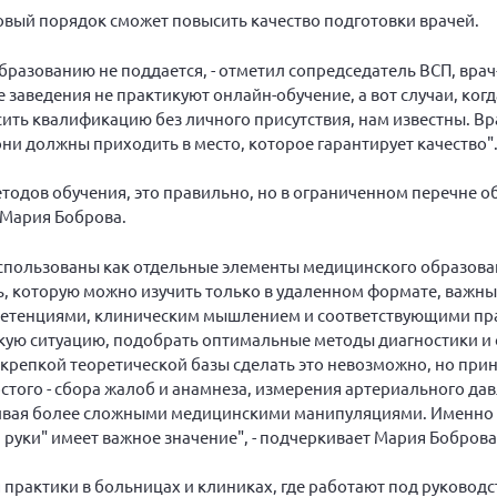
овый порядок сможет повысить качество подготовки врачей.
образованию не поддается, - отметил сопредседатель ВСП, врач
заведения не практикуют онлайн-обучение, а вот случаи, ког
ить квалификацию без личного присутствия, нам известны. В
они должны приходить в место, которое гарантирует качество"
етодов обучения, это правильно, но в ограниченном перечне 
 Мария Боброва.
спользованы как отдельные элементы медицинского образован
ь, которую можно изучить только в удаленном формате, важн
петенциями, клиническим мышлением и соответствующими пр
кую ситуацию, подобрать оптимальные методы диагностики и
 крепкой теоретической базы сделать это невозможно, но пр
остого - сбора жалоб и анамнеза, измерения артериального да
чивая более сложными медицинскими манипуляциями. Именно
руки" имеет важное значение", - подчеркивает Мария Боброва
 практики в больницах и клиниках, где работают под руковод