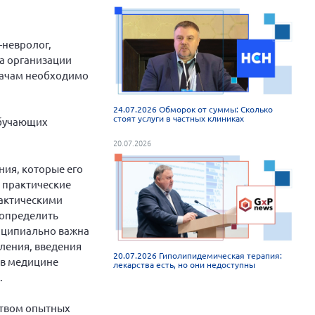
-невролог,
да организации
рачам необходимо
.
24.07.2026 Обморок от суммы: Сколько
стоят услуги в частных клиниках
обучающих
20.07.2026
ия, которые его
ы практические
актическими
 определить
инципиально важна
вления, введения
20.07.2026 Гиполипидемическая терапия:
 в медицине
лекарства есть, но они недоступны
.
ством опытных