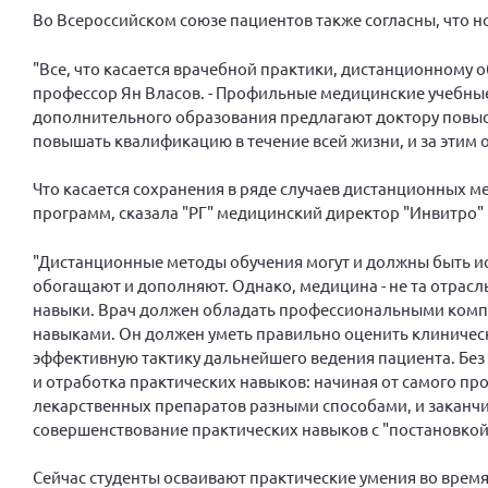
Во Всероссийском союзе пациентов также согласны, что н
"Все, что касается врачебной практики, дистанционному 
профессор Ян Власов. - Профильные медицинские учебные 
дополнительного образования предлагают доктору повыс
повышать квалификацию в течение всей жизни, и за этим 
Что касается сохранения в ряде случаев дистанционных м
программ, сказала "РГ" медицинский директор "Инвитро"
"Дистанционные методы обучения могут и должны быть и
обогащают и дополняют. Однако, медицина - не та отрасл
навыки. Врач должен обладать профессиональными ком
навыками. Он должен уметь правильно оценить клиничес
эффективную тактику дальнейшего ведения пациента. Без
и отработка практических навыков: начиная от самого пр
лекарственных препаратов разными способами, и закан
совершенствование практических навыков с "постановкой 
Сейчас студенты осваивают практические умения во время