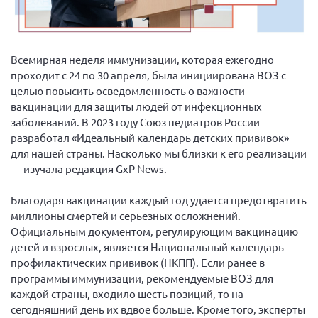
Вице-президент Шишлянников Ф.В.
Информационная служба
Отдел международных отношений
Всемирная неделя иммунизации, которая ежегодно
проходит с 24 по 30 апреля, была инициирована ВОЗ с
Вице-президент Черненко Д.Е.
целью повысить осведомленность о важности
Вице-президент Валюх М.В.
вакцинации для защиты людей от инфекционных
заболеваний. В 2023 году Союз педиатров России
Вице-президент Чернова А.В.
разработал «Идеальный календарь детских прививок»
Вице-президент Цикорин И.В.
для нашей страны. Насколько мы близки к его реализации
Вице-президент Груба Л.В.
— изучала редакция GxP News.
Главный бухгалтер Жаворонкова Г.М.
Благодаря вакцинации каждый год удается предотвратить
Конференция ОООИБРС 2026
миллионы смертей и серьезных осложнений.
Официальным документом, регулирующим вакцинацию
Конференция ОООИБРС 2025
детей и взрослых, является Национальный календарь
Экспертный совет ОООИБРС 2025
профилактических прививок (НКПП). Если ранее в
Конференция ОООИБРС 2024
программы иммунизации, рекомендуемые ВОЗ для
каждой страны, входило шесть позиций, то на
Конференция ОООИБРС 2023
сегодняшний день их вдвое больше. Кроме того, эксперты