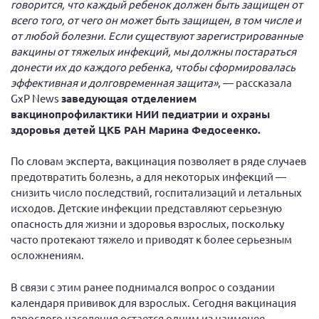
говорится, что каждый ребенок должен быть защищен от
Мурманская область
всего того, от чего он может быть защищен, в том числе и
от любой болезни. Если существуют зарегистрированные
Нижегородская область
вакцины от тяжелых инфекций, мы должны постараться
Новгородская область
донести их до каждого ребенка, чтобы сформировалась
Новосибирская область
эффективная и долговременная защита»
, — рассказала
GxP News
заведующая отделением
Омская область
вакцинопрофилактики НИИ педиатрии и охраны
Оренбургская область
здоровья детей ЦКБ РАН Марина Федосеенко.
Пензенская область
По словам эксперта, вакцинация позволяет в ряде случаев
Республика Башкортостан
предотвратить болезнь, а для некоторых инфекций —
снизить число последствий, госпитализаций и летальных
Республика Бурятия
исходов. Детские инфекции представляют серьезную
Республика Карелия
опасность для жизни и здоровья взрослых, поскольку
часто протекают тяжело и приводят к более серьезным
Республика Калмыкия
осложнениям.
Республика Хакасия
В связи с этим ранее поднимался вопрос о создании
Ростовская область
календаря прививок для взрослых. Сегодня вакцинация
г. Санкт-Петербург
взрослого населения остается одним из наименее