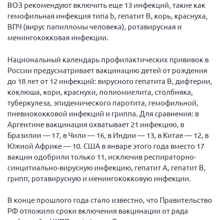
Конференция ОООИБРС 2022
ВОЗ рекомендуют включить еще 13 инфекций, такие как
гемофильная инфекция типа b, гепатит B, корь, краснуха,
Конференция ОООИБРС 2021
ВПЧ (вирус папилломы человека), ротавирусная и
Конференция ВСЭ 2021
менингококковая инфекции.
Конференция ОООИБРС 2020
Национальный календарь профилактических прививок в
Документы съездов
России предусматривает вакцинацию детей от рождения
до 18 лет от 12 инфекций: вирусного гепатита В, дифтерии,
Первый съезд
коклюша, кори, краснухи, полиомиелита, столбняка,
Второй съезд
туберкулеза, эпидемического паротита, гемофильной,
пневмококковой инфекций и гриппа. Для сравнения: в
Третий съезд
Аргентине вакцинация охватывает 21 инфекцию, в
Четвертый съезд
Бразилии — 17, в Чили — 16, в Индии — 13, в Китае — 12, в
Пятый съезд
ОФ «Фонд содействия больным рассеянным
Южной Африке — 10. США в январе этого года вместо 17
склерозом»
вакцин одобрили только 11, исключив респираторно-
Шестой съезд
синцитиально-вирусную инфекцию, гепатит А, гепатит В,
Новости: Казахстан
грипп, ротавирусную и менингококковую инфекции.
В конце прошлого года стало известно, что Правительство
РФ отложило сроки включения вакцинации от ряда
Письма и официальные ответы