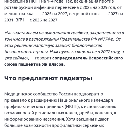
инфекций в НКПП на 1–4 года. Так, вакцинация против
ротавирусной инфекции перенесена с 2025 на 2029 год, от
Нормативно-правовые документы
менингококка — с 2025 на 2027, ветряной оспы — с 2027 на
Методическая литература для НКО
2031, ВПЧ — с 2026 на 2027.
Публичные отчеты
«Мы настаиваем на выполнении графика, закрепленного в
Исследования, аналитика, мнения
том числе в распоряжении Правительства РФ №774-р. От
Всероссийская онлайн конференция
этих решений напрямую зависит биологическая
"Рассеянный склероз. XX лет работы
безопасность страны. Нам нужны вакцины не в 2027 году, а
ОООИБРС" (25-29.08.2020)
уже сейчас»
, — говорит
сопредседатель Всероссийского
Всероссийская конференция-тренинг
союза пациентов Ян Власов.
"Рассеянный склероз: новые реалии" (26-
29.05.2022)
Что предлагают педиатры
Медицинское сообщество России неоднократно
призывало к расширению Национального календаря
Общероссийская РС
профилактических прививок (НКПП), к использованию
возможностей региональных календарей и, конечно, к
Алтайский край
информированию населения. Хотя вакцины и дают
Архангельская область
большие возможности профилактики серьезных