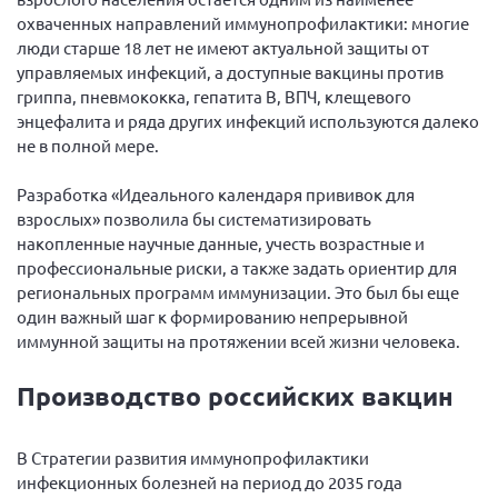
г. Севастополь
охваченных направлений иммунопрофилактики: многие
люди старше 18 лет не имеют актуальной защиты от
Самарская область СОРС
управляемых инфекций, а доступные вакцины против
Самарская область ПРИЗМА
гриппа, пневмококка, гепатита В, ВПЧ, клещевого
энцефалита и ряда других инфекций используются далеко
Самарская область СГОРС
не в полной мере.
Свердловская область
Разработка «Идеального календаря прививок для
Смоленская область
взрослых» позволила бы систематизировать
Ставропольский край
накопленные научные данные, учесть возрастные и
профессиональные риски, а также задать ориентир для
Сахалинская область
региональных программ иммунизации. Это был бы еще
Томская область
один важный шаг к формированию непрерывной
Тульская область
иммунной защиты на протяжении всей жизни человека.
Ульяновская область
Производство российских вакцин
Челябинская область
Ярославская область
В Стратегии развития иммунопрофилактики
инфекционных болезней на период до 2035 года