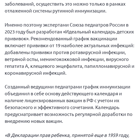
заболеваний, осуществить это можно только в рамках
Брянская область
отлаженной системы рутинной иммунизации.
Владимирская область
Именно поэтому экспертами Союза педиатров России в
Волгоградская область
2023 году был разработан «Идеальный календарь детских
Воронежская область
прививок». Рекомендованный график вакцинации
включает прививки от 19 наиболее актуальных инфекций:
Ивановская область
добавлены прививки против ротавирусной инфекции,
Калининградская область
ветряной оспы, менингококковой инфекции, вирусного
гепатита А, клещевого энцефалита, папилломавирусной и
Кемеровская область
коронавирусной инфекций.
Кировская область
Краснодарский край
Созданный ведущими педиатрами график иммунизации
объединил в себе основу действующего календаря и
Красноярский край
наличие лицензированных вакцин в РФ с учетом их
Липецкая область
безопасного и эффективного сочетания. Календарь
предусматривает возможность регулярной доработки по
Ленинградская область
внедрению новых вакцин.
г. Москва
«В Декларации прав ребенка, принятой еще в 1959 году,
Московская область