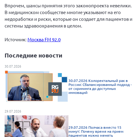
Впрочем, шансы принятия этого законопроекта невелики.
Мурманская область
В медицинском сообществе многие указывают на его
Нижегородская область
недоработки и риски, которые он создает для пациентов и
Новгородская область
системы здравоохранения в целом.
Новосибирская область
Источник:
Москва FM 92.0
Омская область
Последние новости
Оренбургская область
Пензенская область
30.07.2026
Республика Башкортостан
30.07.2026 Колоректальный рак в
Республика Бурятия
России: Сбалансированный подход -
от скрининга до доступных
инноваций
Республика Карелия
Республика Калмыкия
29.07.2026
Республика Хакасия
Ростовская область
29.07.2026 Полчаса вместо 15
минут: Почему время на прием
г. Санкт-Петербург
пациентов нужно менять