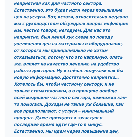
неприятная как для частного сектора.
Нормативно-правовые документы
Естественно, это будет идти через повышение
цен на услуги. Вот, кстати, относительно недавно
Методическая литература для НКО
мы с руководством обсуждали вопрос инфляции:
Публичные отчеты
мы, честно говоря, негодуем. Для нас это
неприятно, был некий хук слева по поводу
Исследования, аналитика, мнения
увеличения цен на материалы и оборудование,
Всероссийская онлайн конференция
от которого мы принципиально не хотим
"Рассеянный склероз. XX лет работы
отказываться, потому что это напрямую, опять
ОООИБРС" (25-29.08.2020)
же, влияет на качество лечения, на удобство
Всероссийская конференция-тренинг
работы докторов. Ну и сейчас получаем как бы
"Рассеянный склероз: новые реалии" (26-
новую информацию. Достаточно неприятно...
29.05.2022)
Хотелось бы, чтобы частному сектору, и не
только стоматологиям, а в принципе вообще
всей медицине частного сектора, немножко как-
то помогали. Доходы не такие уж большие, как
все предполагают, с услуги – минимальный
Общероссийская РС
процент. Даже приходится зачастую в
Алтайский край
последнее время идти где-то в минус.
Естественно, мы идем через повышение цен,
Архангельская область