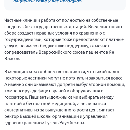
пациенты тоже у нас негодуют.
Брянская область
Владимирская область
Частные клиники работают полностью на собственные
Волгоградская область
средства, без государственных дотаций. Введение нового
сбора создает неравные условия по сравнению с
Воронежская область
госучреждениями, которые тоже предоставляют платные
Ивановская область
услуги, но имеют бюджетную поддержку, отмечает
сопредседатель Всероссийского союза пациентов Ян
Калининградская область
Власов.
Кемеровская область
Кировская область
В медицинском сообществе опасаются, что такой налог
некоторые частники могут не потянуть и закрыться вовсе.
Краснодарский край
А именно они оказывают до трети амбулаторной помощи,
Красноярский край
компенсируя дефицит врачей и оборудования в
госсекторе. Пациенты должны сами выбирать между
Липецкая область
платной и бесплатной медициной, а не лишаться
Ленинградская область
альтернативы из-за вынужденного роста цен, считает
ректор Высшей школы организации и управления
г. Москва
здравоохранением Гузель Улумбекова.
Московская область