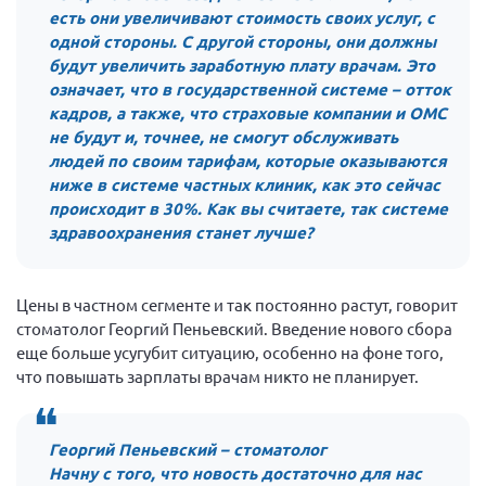
Конференция ОООИБРС 2022
есть они увеличивают стоимость своих услуг, с
одной стороны. С другой стороны, они должны
Конференция ОООИБРС 2021
будут увеличить заработную плату врачам. Это
Конференция ВСЭ 2021
означает, что в государственной системе – отток
Конференция ОООИБРС 2020
кадров, а также, что страховые компании и ОМС
не будут и, точнее, не смогут обслуживать
Документы съездов
людей по своим тарифам, которые оказываются
Первый съезд
ниже в системе частных клиник, как это сейчас
происходит в 30%. Как вы считаете, так системе
Второй съезд
здравоохранения станет лучше?
Третий съезд
Четвертый съезд
Цены в частном сегменте и так постоянно растут, говорит
Пятый съезд
ОФ «Фонд содействия больным рассеянным
стоматолог Георгий Пеньевский. Введение нового сбора
склерозом»
еще больше усугубит ситуацию, особенно на фоне того,
Шестой съезд
Новости: Казахстан
что повышать зарплаты врачам никто не планирует.
Георгий Пеньевский – стоматолог
Начну с того, что новость достаточно для нас
Письма и официальные ответы