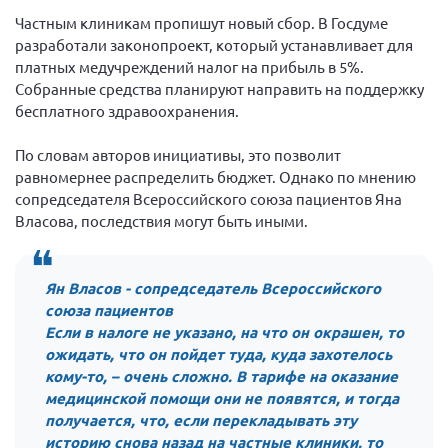
Вице-президент Шишлянников Ф.В.
Частным клиникам пропишут новый сбор. В Госдуме
Информационная служба
разработали законопроект, который устанавливает для
платных медучреждений налог на прибыль в 5%.
Отдел международных отношений
Собранные средства планируют направить на поддержку
Вице-президент Черненко Д.Е.
бесплатного здравоохранения.
Вице-президент Валюх М.В.
По словам авторов инициативы, это позволит
Вице-президент Чернова А.В.
равномернее распределить бюджет. Однако по мнению
сопредседателя Всероссийского союза пациентов Яна
Вице-президент Цикорин И.В.
Власова, последствия могут быть иными.
Вице-президент Груба Л.В.
Главный бухгалтер Жаворонкова Г.М.
Ян Власов - сопредседатель Всероссийского
Конференция ОООИБРС 2026
союза пациентов
Конференция ОООИБРС 2025
Если в налоге не указано, на что он окрашен, то
ожидать, что он пойдет туда, куда захотелось
Экспертный совет ОООИБРС 2025
кому-то, – очень сложно. В тарифе на оказание
Конференция ОООИБРС 2024
медицинской помощи они не появятся, и тогда
получается, что, если перекладывать эту
Конференция ОООИБРС 2023
историю снова назад на частные клиники, то