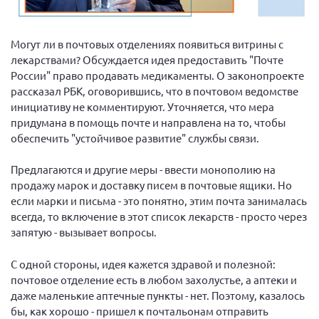
Вице-президент Шишлянников Ф.В.
Информационная служба
Могут ли в почтовых отделениях появиться витрины с
Отдел международных отношений
лекарствами? Обсуждается идея предоставить "Почте
России" право продавать медикаменты. О законопроекте
Вице-президент Черненко Д.Е.
рассказал РБК, оговорившись, что в почтовом ведомстве
Вице-президент Валюх М.В.
инициативу не комментируют. Уточняется, что мера
придумана в помощь почте и направлена на то, чтобы
Вице-президент Чернова А.В.
обеспечить "устойчивое развитие" службы связи.
Вице-президент Цикорин И.В.
Вице-президент Груба Л.В.
Предлагаются и другие меры - ввести монополию на
продажу марок и доставку писем в почтовые ящики. Но
Главный бухгалтер Жаворонкова Г.М.
если марки и письма - это понятно, этим почта занималась
Конференция ОООИБРС 2026
всегда, то включение в этот список лекарств - просто через
запятую - вызывает вопросы.
Конференция ОООИБРС 2025
Экспертный совет ОООИБРС 2025
С одной стороны, идея кажется здравой и полезной:
Конференция ОООИБРС 2024
почтовое отделение есть в любом захолустье, а аптеки и
даже маленькие аптечные пункты - нет. Поэтому, казалось
Конференция ОООИБРС 2023
бы, как хорошо - пришел к почтальонам отправить