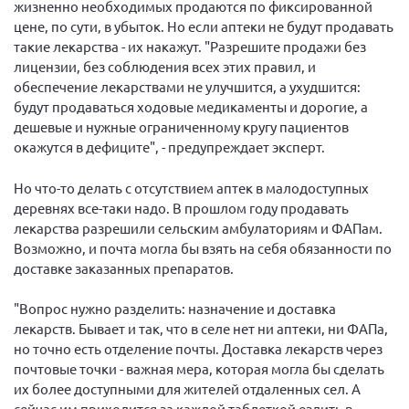
жизненно необходимых продаются по фиксированной
г. Севастополь
цене, по сути, в убыток. Но если аптеки не будут продавать
такие лекарства - их накажут. "Разрешите продажи без
Самарская область СОРС
лицензии, без соблюдения всех этих правил, и
Самарская область ПРИЗМА
обеспечение лекарствами не улучшится, а ухудшится:
Самарская область СГОРС
будут продаваться ходовые медикаменты и дорогие, а
дешевые и нужные ограниченному кругу пациентов
Свердловская область
окажутся в дефиците", - предупреждает эксперт.
Смоленская область
Но что-то делать с отсутствием аптек в малодоступных
Ставропольский край
деревнях все-таки надо. В прошлом году продавать
Сахалинская область
лекарства разрешили сельским амбулаториям и ФАПам.
Возможно, и почта могла бы взять на себя обязанности по
Томская область
доставке заказанных препаратов.
Тульская область
"Вопрос нужно разделить: назначение и доставка
Ульяновская область
лекарств. Бывает и так, что в селе нет ни аптеки, ни ФАПа,
Челябинская область
но точно есть отделение почты. Доставка лекарств через
Ярославская область
почтовые точки - важная мера, которая могла бы сделать
их более доступными для жителей отдаленных сел. А
сейчас им приходится за каждой таблеткой ездить в