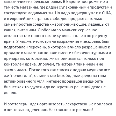
магазинчике на бензозаправке. В Европе построже, но и
там есть магазины, где рядом с упакованными продуктами
Нормативно-правовые документы
соседствуют медикаменты. Но надо подчеркнуть: и в США,
Методическая литература для НКО
и в европейских странах свободно продаются только
самые простые средства - жаропонижающие, леденцы от
Публичные отчеты
кашля, витамины. Любое мало-мальски серьезное
Исследования, аналитика, мнения
лекарство там просто так не купишь - только по рецепту
Всероссийская онлайн конференция
врача. У нас же, несмотря на возражения минздрава, был
"Рассеянный склероз. XX лет работы
подготовлен перечень, в котором в число разрешенных к
ОООИБРС" (25-29.08.2020)
продаже в магазинах попали вместе с безрецептурными и
Всероссийская конференция-тренинг
препараты, которые должны приниматься только под
"Рассеянный склероз: новые реалии" (26-
контролем врача. Впрочем, та история так ничем и не
29.05.2022)
закончилась. После того как список с подачи медиков все
же "почистили", оставив там безобидные средства типа
активированного угля, интерес продавцов расширить
бизнес как-то сдулся и до конкретных решений дело не
дошло.
Общероссийская РС
И вот теперь - идея организовать лекарственные прилавки
Алтайский край
в почтовых отделениях. Насколько это реально?
Архангельская область