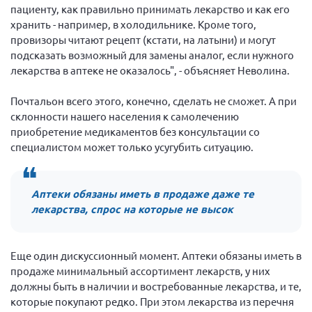
пациенту, как правильно принимать лекарство и как его
Мурманская область
хранить - например, в холодильнике. Кроме того,
Нижегородская область
провизоры читают рецепт (кстати, на латыни) и могут
подсказать возможный для замены аналог, если нужного
Новгородская область
лекарства в аптеке не оказалось", - объясняет Неволина.
Новосибирская область
Почтальон всего этого, конечно, сделать не сможет. А при
Омская область
склонности нашего населения к самолечению
Оренбургская область
приобретение медикаментов без консультации со
специалистом может только усугубить ситуацию.
Пензенская область
Республика Башкортостан
Республика Бурятия
Аптеки обязаны иметь в продаже даже те
лекарства, спрос на которые не высок
Республика Карелия
Республика Калмыкия
Еще один дискуссионный момент. Аптеки обязаны иметь в
Республика Хакасия
продаже минимальный ассортимент лекарств, у них
Ростовская область
должны быть в наличии и востребованные лекарства, и те,
которые покупают редко. При этом лекарства из перечня
г. Санкт-Петербург