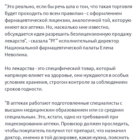
Брянская область
"Это реально, если бы речь шла о том, что такая торговля
будет проходить по всем правилам - с оформлением
Владимирская область
фармацевтической лицензии, аналогичной той, которую
Волгоградская область
имеют все аптеки. Но, насколько мне известно,
обсуждается идея разрешить безлицензионную продажу
Воронежская область
лекарств", - сказала "РГ" исполнительный директор
Ивановская область
Национальной фармацевтической палаты Елена
Неволина.
Калининградская область
Кемеровская область
Но лекарства - это специфический товар, который
напрямую влияет на здоровье, они нуждаются в особых
Кировская область
условиях хранения, строгом контроле за соблюдением
Краснодарский край
сроков годности.
Красноярский край
"В аптеках работают подготовленные специалисты с
Липецкая область
высшим медицинским образованием или со средним
Ленинградская область
специальным. Это, кстати, одно из требований при
лицензировании аптеки. Провизор должен проследить,
г. Москва
чтобы покупатель получил тот препарат, что назначил
Московская область
доктор, именно в той дозировке, какая нужна, пояснить