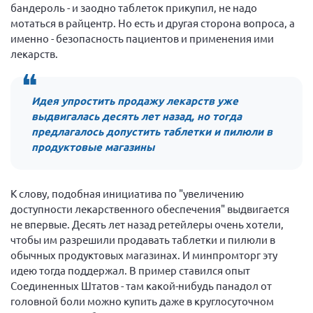
Конференция ОООИБРС 2022
бандероль - и заодно таблеток прикупил, не надо
мотаться в райцентр. Но есть и другая сторона вопроса, а
Конференция ОООИБРС 2021
именно - безопасность пациентов и применения ими
Конференция ВСЭ 2021
лекарств.
Конференция ОООИБРС 2020
Документы съездов
Идея упростить продажу лекарств уже
выдвигалась десять лет назад, но тогда
Первый съезд
предлагалось допустить таблетки и пилюли в
Второй съезд
продуктовые магазины
Третий съезд
Четвертый съезд
К слову, подобная инициатива по "увеличению
Пятый съезд
ОФ «Фонд содействия больным рассеянным
доступности лекарственного обеспечения" выдвигается
склерозом»
не впервые. Десять лет назад ретейлеры очень хотели,
Шестой съезд
Новости: Казахстан
чтобы им разрешили продавать таблетки и пилюли в
обычных продуктовых магазинах. И минпромторг эту
идею тогда поддержал. В пример ставился опыт
Соединенных Штатов - там какой-нибудь панадол от
головной боли можно купить даже в круглосуточном
Письма и официальные ответы