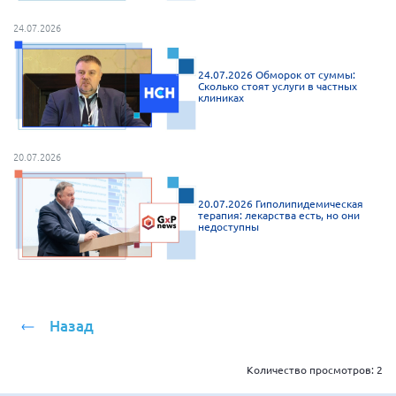
Брянская область
24.07.2026
Владимирская область
Волгоградская область
24.07.2026 Обморок от суммы:
Сколько стоят услуги в частных
клиниках
Воронежская область
Ивановская область
Калининградская область
20.07.2026
Кемеровская область
20.07.2026 Гиполипидемическая
Кировская область
терапия: лекарства есть, но они
недоступны
Краснодарский край
Красноярский край
Липецкая область
Назад
Ленинградская область
г. Москва
Количество просмотров:
2
Московская область