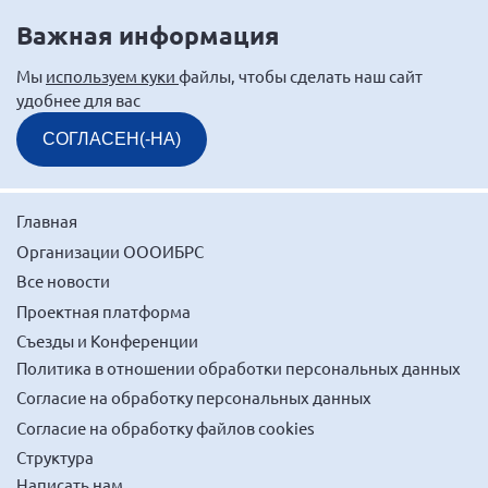
Мурманская область
Важная информация
Нижегородская область
Мы
используем куки
файлы, чтобы сделать наш сайт
Новгородская область
удобнее для вас
Новосибирская область
СОГЛАСЕН(-НА)
Омская область
Оренбургская область
Главная
Пензенская область
Организации ОООИБРС
Республика Башкортостан
Все новости
Республика Бурятия
Проектная платформа
Республика Карелия
Съезды и Конференции
Политика в отношении обработки персональных данных
Республика Калмыкия
Согласие на обработку персональных данных
Республика Хакасия
Согласие на обработку файлов cookies
Ростовская область
Структура
г. Санкт-Петербург
Написать нам