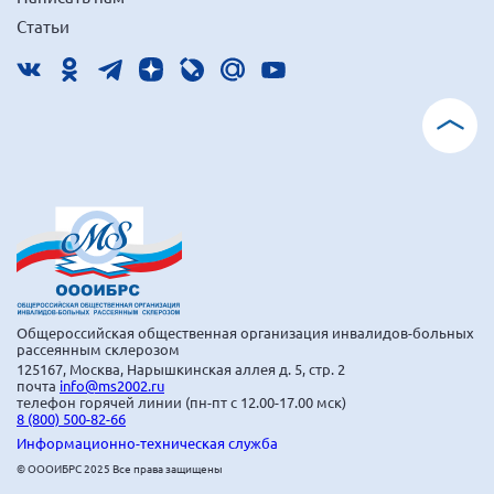
г. Севастополь
Статьи
Самарская область СОРС
Самарская область ПРИЗМА
Самарская область СГОРС
Свердловская область
Смоленская область
Ставропольский край
Сахалинская область
Томская область
Общероссийская общественная организация инвалидов-больных
Тульская область
рассеянным склерозом
125167, Москва, Нарышкинская аллея д. 5, стр. 2
Ульяновская область
почта
info@ms2002.ru
телефон горячей линии (пн-пт с 12.00-17.00 мск)
Челябинская область
8 (800) 500-82-66
Информационно-техническая служба
Ярославская область
© ОООИБРС 2025 Все права защищены