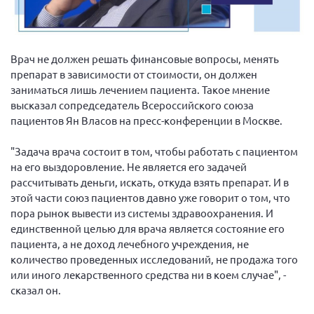
Вице-президент Шишлянников Ф.В.
Информационная служба
Отдел международных отношений
Врач не должен решать финансовые вопросы, менять
препарат в зависимости от стоимости, он должен
Вице-президент Черненко Д.Е.
заниматься лишь лечением пациента. Такое мнение
Вице-президент Валюх М.В.
высказал сопредседатель Всероссийского союза
пациентов Ян Власов на пресс-конференции в Москве.
Вице-президент Чернова А.В.
Вице-президент Цикорин И.В.
"Задача врача состоит в том, чтобы работать с пациентом
Вице-президент Груба Л.В.
на его выздоровление. Не является его задачей
рассчитывать деньги, искать, откуда взять препарат. И в
Главный бухгалтер Жаворонкова Г.М.
этой части союз пациентов давно уже говорит о том, что
Конференция ОООИБРС 2026
пора рынок вывести из системы здравоохранения. И
единственной целью для врача является состояние его
Конференция ОООИБРС 2025
пациента, а не доход лечебного учреждения, не
Экспертный совет ОООИБРС 2025
количество проведенных исследований, не продажа того
Конференция ОООИБРС 2024
или иного лекарственного средства ни в коем случае", -
сказал он.
Конференция ОООИБРС 2023