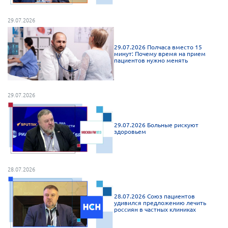
Нормативно-правовые документы
29.07.2026
Методическая литература для НКО
Публичные отчеты
29.07.2026 Полчаса вместо 15
минут: Почему время на прием
пациентов нужно менять
Исследования, аналитика, мнения
Всероссийская онлайн конференция
"Рассеянный склероз. XX лет работы
29.07.2026
ОООИБРС" (25-29.08.2020)
Всероссийская конференция-тренинг
"Рассеянный склероз: новые реалии" (26-
29.07.2026 Больные рискуют
29.05.2022)
здоровьем
28.07.2026
Общероссийская РС
28.07.2026 Союз пациентов
удивился предложению лечить
Алтайский край
россиян в частных клиниках
Архангельская область