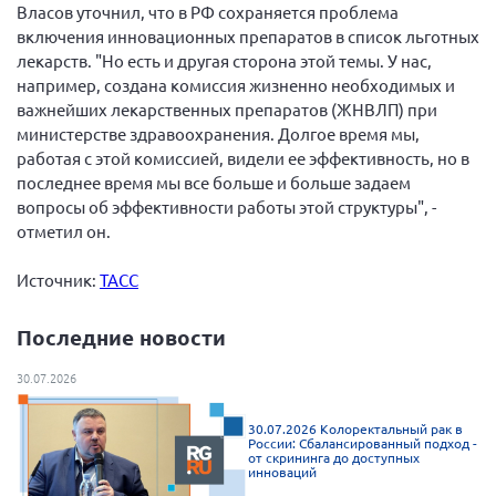
Конференция ОООИБРС 2022
Власов уточнил, что в РФ сохраняется проблема
включения инновационных препаратов в список льготных
Конференция ОООИБРС 2021
лекарств. "Но есть и другая сторона этой темы. У нас,
Конференция ВСЭ 2021
например, создана комиссия жизненно необходимых и
важнейших лекарственных препаратов (ЖНВЛП) при
Конференция ОООИБРС 2020
министерстве здравоохранения. Долгое время мы,
Документы съездов
работая с этой комиссией, видели ее эффективность, но в
последнее время мы все больше и больше задаем
Первый съезд
вопросы об эффективности работы этой структуры", -
Второй съезд
отметил он.
Третий съезд
Источник:
ТАСС
Четвертый съезд
Пятый съезд
ОФ «Фонд содействия больным рассеянным
Последние новости
склерозом»
Шестой съезд
Новости: Казахстан
30.07.2026
30.07.2026 Колоректальный рак в
России: Сбалансированный подход -
от скрининга до доступных
инноваций
Письма и официальные ответы