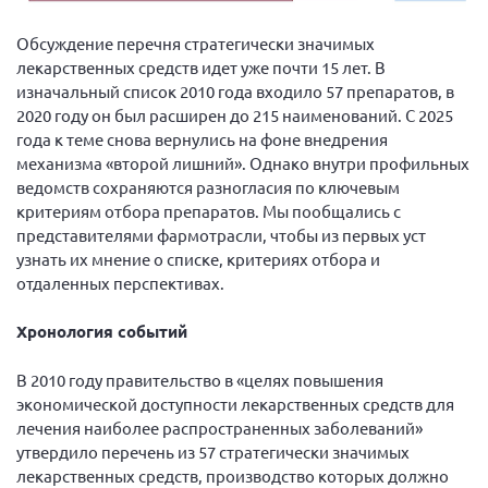
Вице-президент Шишлянников Ф.В.
Обсуждение перечня стратегически значимых
Информационная служба
лекарственных средств идет уже почти 15 лет. В
Отдел международных отношений
изначальный список 2010 года входило 57 препаратов, в
2020 году он был расширен до 215 наименований. С 2025
Вице-президент Черненко Д.Е.
года к теме снова вернулись на фоне внедрения
Вице-президент Валюх М.В.
механизма «второй лишний». Однако внутри профильных
ведомств сохраняются разногласия по ключевым
Вице-президент Чернова А.В.
критериям отбора препаратов. Мы пообщались с
Вице-президент Цикорин И.В.
представителями фармотрасли, чтобы из первых уст
Вице-президент Груба Л.В.
узнать их мнение о списке, критериях отбора и
отдаленных перспективах.
Главный бухгалтер Жаворонкова Г.М.
Конференция ОООИБРС 2026
Хронология событий
Конференция ОООИБРС 2025
В 2010 году правительство в «целях повышения
Экспертный совет ОООИБРС 2025
экономической доступности лекарственных средств для
Конференция ОООИБРС 2024
лечения наиболее распространенных заболеваний»
утвердило перечень из 57 стратегически значимых
Конференция ОООИБРС 2023
лекарственных средств, производство которых должно