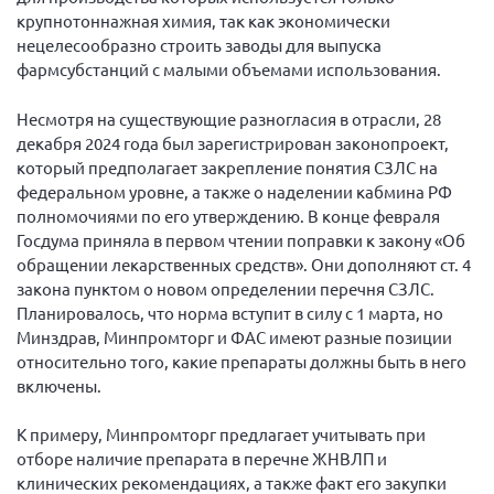
крупнотоннажная химия, так как экономически
Брянская область
нецелесообразно строить заводы для выпуска
Владимирская область
фармсубстанций с малыми объемами использования.
Волгоградская область
Несмотря на существующие разногласия в отрасли, 28
Воронежская область
декабря 2024 года был зарегистрирован законопроект,
Ивановская область
который предполагает закрепление понятия СЗЛС на
федеральном уровне, а также о наделении кабмина РФ
Калининградская область
полномочиями по его утверждению. В конце февраля
Кемеровская область
Госдума приняла в первом чтении поправки к закону «Об
обращении лекарственных средств». Они дополняют ст. 4
Кировская область
закона пунктом о новом определении перечня СЗЛС.
Краснодарский край
Планировалось, что норма вступит в силу с 1 марта, но
Минздрав, Минпромторг и ФАС имеют разные позиции
Красноярский край
относительно того, какие препараты должны быть в него
Липецкая область
включены.
Ленинградская область
К примеру, Минпромторг предлагает учитывать при
г. Москва
отборе наличие препарата в перечне ЖНВЛП и
Московская область
клинических рекомендациях, а также факт его закупки