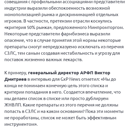
совещания с профильными ассоциациями представители
г. Севастополь
индустрии выразили обеспокоенность возможной
монополизацией рынка и дискриминацией отдельных
Самарская область СОРС
игроков. В частности, претензии отрасли коснулись
Самарская область ПРИЗМА
«критерия 50% рынка», предложенного Минпромторгом.
Некоторые представители фармбизнеса выразили
Самарская область СГОРС
опасение, что в случае принятия этой нормы некоторые
Свердловская область
препараты смогут непредсказуемо исключать из перечня
Смоленская область
СЗЛС, тем самым создавая нестабильность и угрозу для
поставок жизненно важных лекарств.
Ставропольский край
Сахалинская область
К примеру,
генеральный директор АРФП Виктор
Дмитриев
в интервью для GxP News отметил: «Мы до
Томская область
конца не понимаем конечную цель этого списка и
Тульская область
критерии попадания в него. Создается впечатление, что
мы делаем список в списке или просто дублируем
Ульяновская область
ЖНВЛП. Какие препараты из этого перечня не должны
Челябинская область
попасть в СЗЛС и на каком основании? Пока эти моменты
не проработаны, список не может быть эффективным
Ярославская область
инструментом».