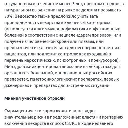
государством в течение не менее 3 лет, при этом его доля в
Мурманская область
натуральном выражении на рынке не должна превышать
Нижегородская область
50%. Ведомство также предложило учитывать
принадлежность лекарства к ключевым категориям
Новгородская область
(используется для иммунопрофилактики инфекционных
Новосибирская область
болезней в соответствии с нацкалендарем прививок, или
получен из человеческой крови или плазмы, или
Омская область
предназначен исключительно для несовершеннолетних
Оренбургская область
пациентов, или подлежит контролю как входящий в
перечень наркотических, психотропных и прекурсоров).
Пензенская область
Минздрав же акцентировал внимание на лекарствах для
Республика Башкортостан
орфанных заболеваний, инновационных российских
Республика Бурятия
препаратах, гематоонкологических препаратах, первых
дженериках и препаратах для экстренных ситуаций.
Республика Карелия
Республика Калмыкия
Мнения участников отрасли
Республика Хакасия
Фармацевтические производители же видят
Ростовская область
значительные риски в предложенных властями критериях
включения лекарств в список СЗЛС. В ходе недавнего
г. Санкт-Петербург