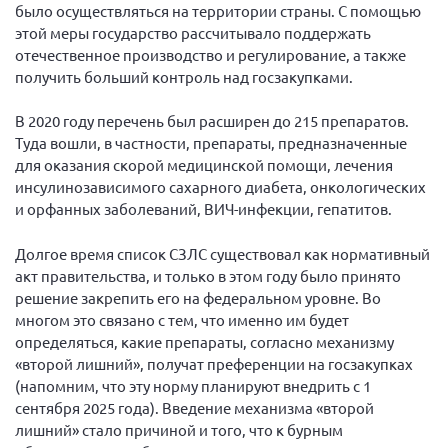
Конференция ОООИБРС 2022
было осуществляться на территории страны. С помощью
этой меры государство рассчитывало поддержать
Конференция ОООИБРС 2021
отечественное производство и регулирование, а также
Конференция ВСЭ 2021
получить больший контроль над госзакупками.
Конференция ОООИБРС 2020
В 2020 году перечень был расширен до 215 препаратов.
Документы съездов
Туда вошли, в частности, препараты, предназначенные
для оказания скорой медицинской помощи, лечения
Первый съезд
инсулинозависимого сахарного диабета, онкологических
Второй съезд
и орфанных заболеваний, ВИЧ-инфекции, гепатитов.
Третий съезд
Долгое время список СЗЛС существовал как нормативный
Четвертый съезд
акт правительства, и только в этом году было принято
Пятый съезд
ОФ «Фонд содействия больным рассеянным
решение закрепить его на федеральном уровне. Во
склерозом»
многом это связано с тем, что именно им будет
Шестой съезд
Новости: Казахстан
определяться, какие препараты, согласно механизму
«второй лишний», получат преференции на госзакупках
(напомним, что эту норму планируют внедрить с 1
сентября 2025 года). Введение механизма «второй
лишний» стало причиной и того, что к бурным
Письма и официальные ответы