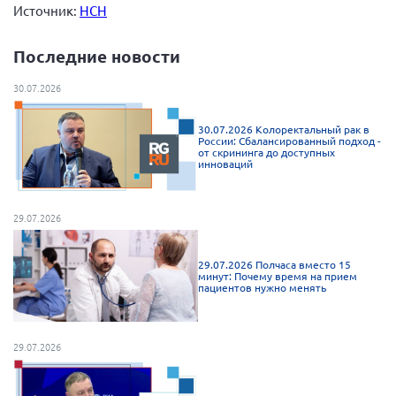
Источник:
НСН
Мурманская область
Нижегородская область
Последние новости
Новгородская область
30.07.2026
Новосибирская область
Омская область
30.07.2026 Колоректальный рак в
России: Сбалансированный подход -
от скрининга до доступных
Оренбургская область
инноваций
Пензенская область
Республика Башкортостан
29.07.2026
Республика Бурятия
29.07.2026 Полчаса вместо 15
Республика Карелия
минут: Почему время на прием
пациентов нужно менять
Республика Калмыкия
Республика Хакасия
29.07.2026
Ростовская область
г. Санкт-Петербург