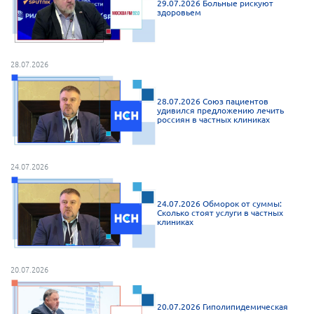
29.07.2026 Больные рискуют
здоровьем
г. Севастополь
Самарская область СОРС
Самарская область ПРИЗМА
28.07.2026
Самарская область СГОРС
28.07.2026 Союз пациентов
Свердловская область
удивился предложению лечить
россиян в частных клиниках
Смоленская область
Ставропольский край
24.07.2026
Сахалинская область
Томская область
24.07.2026 Обморок от суммы:
Сколько стоят услуги в частных
Тульская область
клиниках
Ульяновская область
Челябинская область
20.07.2026
Ярославская область
20.07.2026 Гиполипидемическая