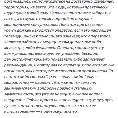
организациях, могут находиться на достаточно удаленных
территориях, на вахте. Это люди, которым практически
Нормативно-правовые документы
недоступен живой врач. Человека приходится забирать с
Методическая литература для НКО
вахты, а в случае с телемедициной он получает
медицинскую консультацию. При этом при оказании
Публичные отчеты
услуги должен находиться оператор, если это настоящая
Исследования, аналитика, мнения
телемедицинская помощь, это означает, что оператором
Всероссийская онлайн конференция
является работник с медицинским дипломом: либо
"Рассеянный склероз. XX лет работы
медсестра, либо фельдшер. Оператор организует эту
ОООИБРС" (25-29.08.2020)
коммуникацию, фиксирует ее, управляет беседой,
Всероссийская конференция-тренинг
демонстрирует какие-то показатели либо записывает
"Рассеянный склероз: новые реалии" (26-
рекомендации, и повторная консультация происходит уже
29.05.2022)
после того, как некоторые исследования произведены. То
есть это либо система “врач — врач”, либо “врач —
медработник — пациент”. Мы уже почти семь лет
занимаемся этим вопросом с разной степенью
эффективности, это уже не новация, а скорее вопрос
Общероссийская РС
внедрения. Сейчас просто начали внедрять эту услугу чуть
лучше, соответственно, увеличилась и частота ее
Алтайский край
использования»,
— подчеркнул эксперт.
Архангельская область