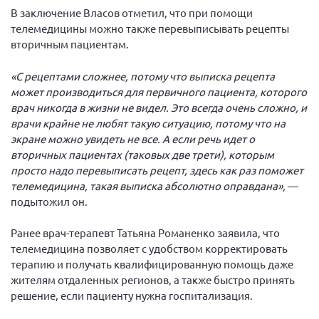
В заключение Власов отметил, что при помощи
Брянская область
телемедицины можно также перевыписывать рецепты
Владимирская область
вторичным пациентам.
Волгоградская область
«С рецептами сложнее, потому что выписка рецепта
Воронежская область
может производиться для первичного пациента, которого
Ивановская область
врач никогда в жизни не видел. Это всегда очень сложно, и
врачи крайне не любят такую ситуацию, потому что на
Калининградская область
экране можно увидеть не все. А если речь идет о
Кемеровская область
вторичных пациентах (таковых две трети), которым
просто надо перевыписать рецепт, здесь как раз поможет
Кировская область
телемедицина, такая выписка абсолютно оправдана»,
—
Краснодарский край
подытожил он.
Красноярский край
Ранее врач-терапевт Татьяна Романенко заявила, что
Липецкая область
телемедицина позволяет с удобством корректировать
терапию и получать квалифицированную помощь даже
Ленинградская область
жителям отдаленных регионов, а также быстро принять
г. Москва
решение, если пациенту нужна госпитализация.
Московская область