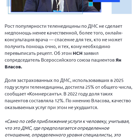
Вице-президент Шишлянников Ф.В.
Информационная служба
Отдел международных отношений
Рост популярности телемедицины по ДМС не сделает
медпомощь менее качественной, более того, онлайн-
Вице-президент Черненко Д.Е.
консультация врача — спасение для тех, кто не может
Вице-президент Валюх М.В.
получить помощь очно, и тех, кому необходимо
перевыписать рецепт. Об этом
НСН
заявил
Вице-президент Чернова А.В.
сопредседатель Всероссийского союза пациентов
Ян
Вице-президент Цикорин И.В.
Власов.
Вице-президент Груба Л.В.
Доля застрахованных по ДМС, использовавших в 2025
Главный бухгалтер Жаворонкова Г.М.
году услуги телемедицины, достигла 25% от общего числа,
Конференция ОООИБРС 2026
сообщает «Коммерсантъ». В 2022 году доля таких
пациентов составляла 12%. По мнению Власова, качество
Конференция ОООИБРС 2025
оказываемых услуг при этом не ухудшится.
Экспертный совет ОООИБРС 2025
Конференция ОООИБРС 2024
«Само по себе приближение услуги к человеку, учитывая,
что это ДМС, где предполагается определенное
Конференция ОООИБРС 2023
отношение, определенного уровня специалисты, это