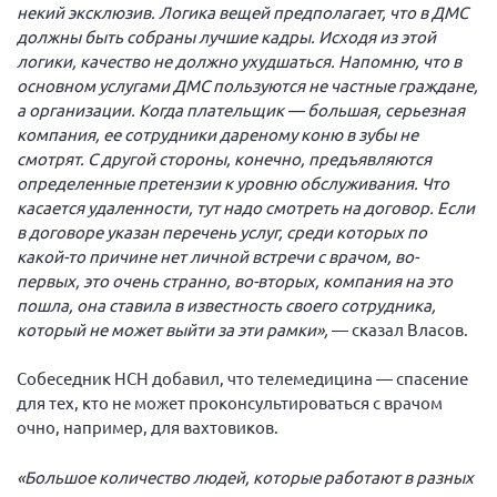
Конференция ОООИБРС 2022
некий эксклюзив. Логика вещей предполагает, что в ДМС
должны быть собраны лучшие кадры. Исходя из этой
Конференция ОООИБРС 2021
логики, качество не должно ухудшаться. Напомню, что в
Конференция ВСЭ 2021
основном услугами ДМС пользуются не частные граждане,
а организации. Когда плательщик — большая, серьезная
Конференция ОООИБРС 2020
компания, ее сотрудники дареному коню в зубы не
Документы съездов
смотрят. С другой стороны, конечно, предъявляются
определенные претензии к уровню обслуживания. Что
Первый съезд
касается удаленности, тут надо смотреть на договор. Если
Второй съезд
в договоре указан перечень услуг, среди которых по
какой-то причине нет личной встречи с врачом, во-
Третий съезд
первых, это очень странно, во-вторых, компания на это
Четвертый съезд
пошла, она ставила в известность своего сотрудника,
Пятый съезд
ОФ «Фонд содействия больным рассеянным
который не может выйти за эти рамки»,
— сказал Власов.
склерозом»
Шестой съезд
Собеседник НСН добавил, что телемедицина — спасение
Новости: Казахстан
для тех, кто не может проконсультироваться с врачом
очно, например, для вахтовиков.
«Большое количество людей, которые работают в разных
Письма и официальные ответы