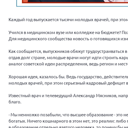
Каждый год выпускается тысячи молодых врачей, при это
Учился в медицинском вузе или колледже на бюджете? Пож
Для медицинского сообщества новость о готовящихся изм
Как сообщается, выпускников обяжут трудоустраиваться в
отдав долг стране, молодые врачи могут идти строить карь
аналог советской идеи распределения, ведь регион и мес
Хорошая идея, казалось бы. Ведь государство, действител
молодых врачей, при этом серьезный кадровый дефицит в 
Известный врач и телеведущий Александр Мясников, напри
благо.
- Мы немножко позабыли, что высшее образование - это не
богатых. Ничего кошмарного в этом нет, это реалии: либо 
в образование отдельно взятого человека, то почему бы не