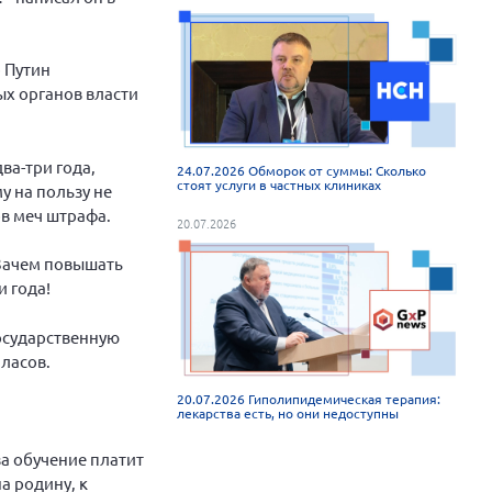
 Путин
ых органов власти
ва-три года,
24.07.2026 Обморок от суммы: Сколько
стоят услуги в частных клиниках
у на пользу не
ов меч штрафа.
20.07.2026
 Зачем повышать
и года!
государственную
ласов.
20.07.2026 Гиполипидемическая терапия:
лекарства есть, но они недоступны
за обучение платит
а родину, к