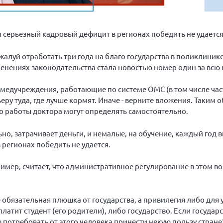
м серьезный кадровый дефицит в регионах победить не удаетс
алуй отработать три года на благо государства в поликлиник
енениях законодательства стала новостью номер один за всю
 медучреждения, работающие по системе ОМС (в том числе час
еру туда, где лучше кормят. Иначе - верните вложения. Таким о
то работы доктора могут определять самостоятельно.
ьно, затрачивает деньги, и немалые, на обучение, каждый год 
регионах победить не удается.
мер, считает, что административное регулирование в этом во
 обязательная плюшка от государства, а привилегия либо для 
платит студент (его родители), либо государство. Если госуда
 потребовать от этого человека принести некую пользу стране?