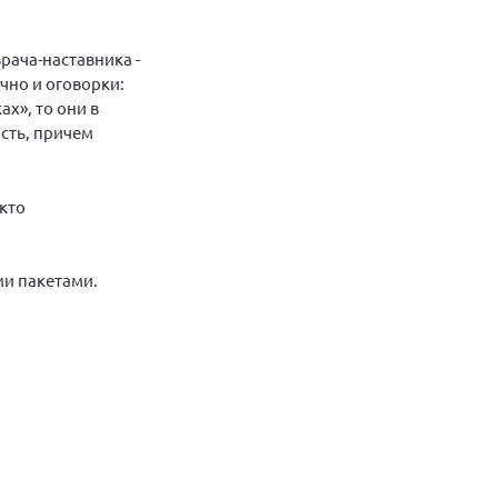
рача-наставника -
ечно и оговорки:
ах», то они в
сть, причем
кто
ми пакетами.