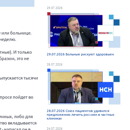
29.07.2026
я
е или больнице.
 неделю.
тные). И только
29.07.2026 Больные рискуют здоровьем
бразом, это не
28.07.2026
выпускается тысячи
просе пойдет во
28.07.2026 Союз пациентов удивился
предложению лечить россиян в частных
умных, либо для
клиниках
рство вкладывается
24.07.2026
 - написал он в