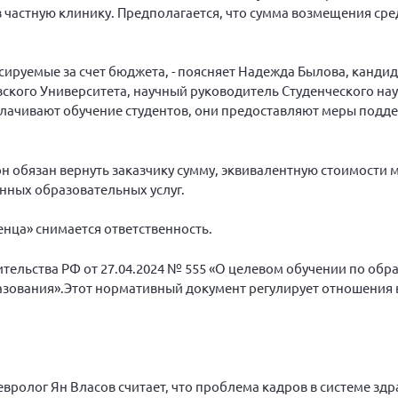
в частную клинику. Предполагается, что сумма возмещения сре
нсируемые за счет бюджета, - поясняет Надежда Былова, канди
ского Университета, научный руководитель Студенческого на
оплачивают обучение студентов, они предоставляют меры под
он обязан вернуть заказчику сумму, эквивалентную стоимости 
нных образовательных услуг.
енца» снимается ответственность.
ельства РФ от 27.04.2024 № 555 «О целевом обучении по об
зования».Этот нормативный документ регулирует отношения 
вролог Ян Власов считает, что проблема кадров в системе зд