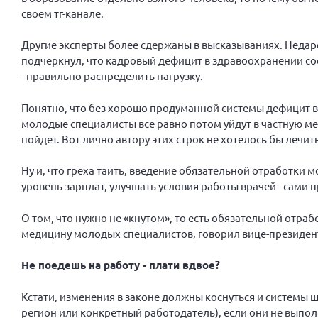
своем тг-канале.
Другие эксперты более сдержаны в высказываниях. Недар
подчеркнул, что кадровый дефицит в здравоохранении сос
- правильно распределить нагрузку.
Понятно, что без хорошо продуманной системы дефицит вр
молодые специалисты все равно потом уйдут в частную мед
пойдет. Вот лично автору этих строк не хотелось бы лечи
Ну и, что греха таить, введение обязательной отработк
уровень зарплат, улучшать условия работы врачей - сами 
О том, что нужно не «кнутом», то есть обязательной отра
медицину молодых специалистов, говорил вице-президен
Не поедешь на работу - плати вдвое?
Кстати, изменения в законе должны коснуться и системы 
регион или конкретный работодатель), если они не выполн