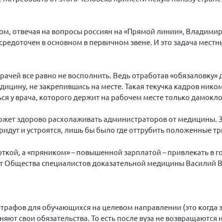
ом, отвечая на вопросы россиян на «Прямой линии», Владимир
редоточен в основном в первичном звене. И это задача местн
ачей все равно не восполнить. Ведь отработав «обязаловку» д
ицину, не закрепившись на месте. Такая текучка кадров ником
ться у врача, которого держит на рабочем месте только дамокл
и может здорово расхолаживать администраторов от медицины.
придут и устроятся, лишь бы было где оттрубить положенные тр
боткой, а «пряником» – повышенной зарплатой – привлекать в 
т Общества специалистов доказательной медицины Василий В
штрафов для обучающихся на целевом направлении (это когда 
яют свои обязательства. То есть после вуза не возвращаются н