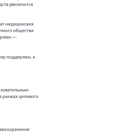
дств увеличится
дат медицинских
учного общества
держки —
мер поддержки, а
разовательным
в рамках целевого
равоохранения