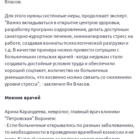
Власов.
г. Севастополь
Для этого нужны системные меры, продолжает эксперт.
Самарская область СОРС
"Важно вкладываться в открытие центров здоровья,
Самарская область ПРИЗМА
разработку программ оздоровления, делать доступным
Самарская область СГОРС
санаторно-курортное лечение, минимизировать стресс на
работе, создавая комнаты психологической разгрузки и
Свердловская область
т.д. В качестве примера можно привести ситуацию с
Смоленская область
больничными сельских врачей - когда медикам стали
создавать достойные условия труда и обеспечили
Ставропольский край
хороший соцпакет, количество их больничных
Сахалинская область
уменьшилось, что косвенно можно связать со снижением
уровня стресса", - заключил Ян Власов.
Томская область
Тульская область
Мнения врачей
Ульяновская область
Арина Карандеева, невролог, главный врач клиники
Челябинская область
"Петровская" Воронеж:
- Если больничные открывались по разным заболеваниям,
Ярославская область
то необходимости в проведении врачебной комиссии я не
вижу. Каждый человек за полгода может переболеть