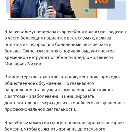
Вице-президент Шишлянников Ф.В.
Информационная служба
Отдел международных отношений
Врачей обяжут передавать врачебной комиссии сведения
Вице-президент Черненко Д.Е.
о часто болеющих пациентах в тех случаях, если за
Вице-президент Валюх М.В.
полгода им оформляли больничный четыре раза и
больше. Такие изменения в порядок выдачи листков
Вице-президент Чернова А.В.
временной нетрудоспособности предложил внести
Вице-президент Цикорин И.В.
Минздрав России.
Вице-президент Груба Л.В.
В министерстве отметили, что документ пока проходит
Главный бухгалтер Жаворонкова Г.М.
общественное обсуждение. Но главная его
Конференция ОООИБРС 2026
направленность - улучшить выявление работников с
симптомами заболеваний и инициировать
Конференция ОООИБРС 2025
дополнительные меры для их скорейшего возвращения к
Экспертный совет ОООИБРС 2025
профессиональной деятельности.
Конференция ОООИБРС 2024
Врачебные комиссии смогут проанализировать историю
Конференция ОООИБРС 2023
болезни, чтобы выяснить причины длительного