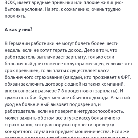
ЗОЖ, имеет вредные привычки или плохие жилищно-
бытовые условия. На это, к сожалению, очень трудно
повлиять.
А как у них?
В Германии работники не могут болеть более шести
недель, если не хотят терять доход. Дело в том, что
работодатель выплачивает зарплату, только если
больничный длится менее полутора месяцев, если же этот
срок превышен, то выплаты осуществляет касса
больничного страхования (каждый, кто проживает в ФРГ,
обязан заключить договор с одной из таких компаний,
внося взносы в размере 7-8 процентов от зарплаты). И
сумма пособия будет меньше обычного дохода. А частый
уход на больничный вызовет подозрения, и
работодатель, если не поверит в нетрудоспособность,
может заявить об этом все в ту же кассу больничного
страхования, которая поручит провести проверку
конкретного случая на предмет мошенничества. Если же
состояние здоровья требует оформления инвалидности,