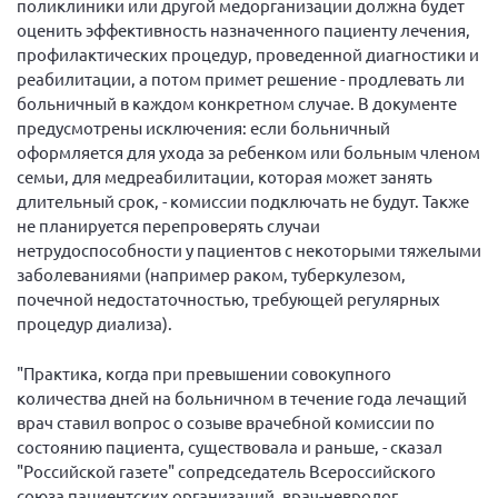
поликлиники или другой медорганизации должна будет
оценить эффективность назначенного пациенту лечения,
Нормативно-правовые документы
профилактических процедур, проведенной диагностики и
Методическая литература для НКО
реабилитации, а потом примет решение - продлевать ли
больничный в каждом конкретном случае. В документе
Публичные отчеты
предусмотрены исключения: если больничный
Исследования, аналитика, мнения
оформляется для ухода за ребенком или больным членом
Всероссийская онлайн конференция
семьи, для медреабилитации, которая может занять
"Рассеянный склероз. XX лет работы
длительный срок, - комиссии подключать не будут. Также
ОООИБРС" (25-29.08.2020)
не планируется перепроверять случаи
Всероссийская конференция-тренинг
нетрудоспособности у пациентов с некоторыми тяжелыми
"Рассеянный склероз: новые реалии" (26-
заболеваниями (например раком, туберкулезом,
29.05.2022)
почечной недостаточностью, требующей регулярных
процедур диализа).
"Практика, когда при превышении совокупного
количества дней на больничном в течение года лечащий
Общероссийская РС
врач ставил вопрос о созыве врачебной комиссии по
состоянию пациента, существовала и раньше, - сказал
Алтайский край
"Российской газете" сопредседатель Всероссийского
Архангельская область
союза пациентских организаций, врач-невролог,