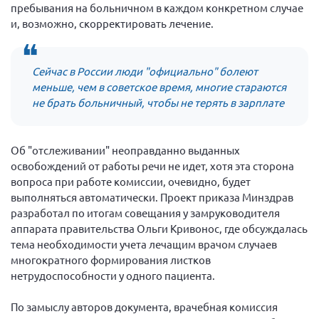
Конференция ОООИБРС 2022
пребывания на больничном в каждом конкретном случае
и, возможно, скорректировать лечение.
Конференция ОООИБРС 2021
Конференция ВСЭ 2021
Сейчас в России люди "официально" болеют
Конференция ОООИБРС 2020
меньше, чем в советское время, многие стараются
Документы съездов
не брать больничный, чтобы не терять в зарплате
Первый съезд
Второй съезд
Об "отслеживании" неоправданно выданных
Третий съезд
освобождений от работы речи не идет, хотя эта сторона
вопроса при работе комиссии, очевидно, будет
Четвертый съезд
выполняться автоматически. Проект приказа Минздрав
Пятый съезд
ОФ «Фонд содействия больным рассеянным
разработал по итогам совещания у замруководителя
склерозом»
аппарата правительства Ольги Кривонос, где обсуждалась
Шестой съезд
Новости: Казахстан
тема необходимости учета лечащим врачом случаев
многократного формирования листков
нетрудоспособности у одного пациента.
По замыслу авторов документа, врачебная комиссия
Письма и официальные ответы