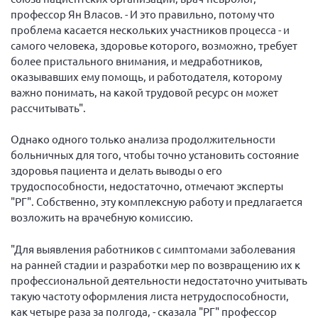
Брянская область
профессор Ян Власов. - И это правильно, потому что
проблема касается нескольких участников процесса - и
Владимирская область
самого человека, здоровье которого, возможно, требует
Волгоградская область
более пристального внимания, и медработников,
оказывавших ему помощь, и работодателя, которому
Воронежская область
важно понимать, на какой трудовой ресурс он может
Ивановская область
рассчитывать".
Калининградская область
Однако одного только анализа продолжительности
Кемеровская область
больничных для того, чтобы точно установить состояние
здоровья пациента и делать выводы о его
Кировская область
трудоспособности, недостаточно, отмечают эксперты
Краснодарский край
"РГ". Собственно, эту комплексную работу и предлагается
возложить на врачебную комиссию.
Красноярский край
Липецкая область
"Для выявления работников с симптомами заболевания
Ленинградская область
на ранней стадии и разработки мер по возвращению их к
профессиональной деятельности недостаточно учитывать
г. Москва
такую частоту оформления листа нетрудоспособности,
Московская область
как четыре раза за полгода, - сказала "РГ" профессор