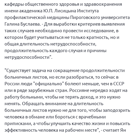
кафедры общественного здоровья и здравоохранения
Мурманская область
имени академика Ю.П. Лисицына Института
Нижегородская область
профилактической медицины Пироговского университета
Галина Буслаева. - Для выработки критериев выявления
Новгородская область
таких случаев необходимо провести исследование, в
Новосибирская область
котором будет учитываться не только кратность, но и
общая длительность нетрудоспособности,
Омская область
продолжительность каждого случая и причины
Оренбургская область
нетрудоспособности".
Пензенская область
"Существует задача на сокращение продолжительности
Республика Башкортостан
больничных листов, но если разобраться, то сейчас в
Республика Бурятия
России люди "официально" болеют меньше, чем в СССР
или в ряде зарубежных стран. Россияне нередко ходят на
Республика Карелия
работу больными, чтобы не терять доход, и это нужно
Республика Калмыкия
менять. Обращать внимание на длительность
больничных листов нужно не для того, чтобы заподозрить
Республика Хакасия
человека в обмане или бороться с врачебными
Ростовская область
приписками, а чтобы улучшить качество жизни и повысить
эффективность человека на рабочем месте", - считает Ян
г. Санкт-Петербург