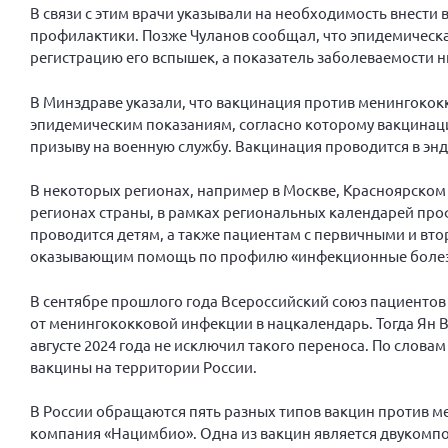
В связи с этим врачи указывали на необходимость внести 
профилактики. Позже Чуланов сообщал, что эпидемическа
регистрацию его вспышек, а показатель заболеваемости 
В Минздраве указали, что вакцинация против менингоко
эпидемическим показаниям, согласно которому вакцинаци
призыву на военную службу. Вакцинация проводится в энд
В некоторых регионах, например в Москве, Красноярском 
регионах страны, в рамках региональных календарей пр
проводится детям, а также пациентам с первичными и 
оказывающим помощь по профилю «инфекционные болезни
В сентябре прошлого года Всероссийский союз пациентов
от менингококковой инфекции в нацкалендарь. Тогда Ян
августе 2024 года не исключил такого переноса. По слова
вакцины на территории России.
В России обращаются пять разных типов вакцин против м
компания «Нацимбио». Одна из вакцин является двукомпон