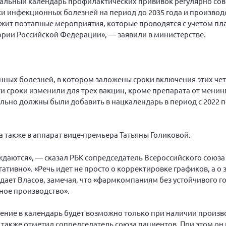
ональный календарь профилактических прививок регулярно сов
и инфекционных болезней на период до 2035 года и производ
ржит поэтапные мероприятия, которые проводятся с учетом п
ории Российской Федерации», — заявили в министерстве.
ных болезней, в котором заложены сроки включения этих чет
 эти сроки изменили для трех вакцин, кроме препарата от мени
ьно должны были добавить в нацкалендарь в период с 2022 по
 также в аппарат вице-премьера Татьяны Голиковой.
даются», — сказал РБК сопредседатель Всероссийского союза
егативно». «Речь идет не просто о корректировке графиков, а 
дает Власов, замечая, что «фармкомпаниям без устойчивого г
ное производство».
рение в календарь будет возможно только при наличии произв
также отметил сопредседатель союза пациентов. При этом он 