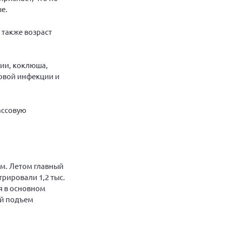
е.
 также возраст
рии, коклюша,
ковой инфекции и
ассовую
ом. Летом главный
рировали 1,2 тыс.
ия в основном
ой подъем