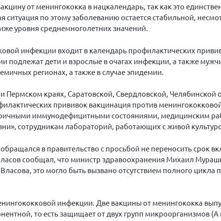
вакцину от менингококка в нацкалендарь, так как это единств
я ситуация по этому заболеванию остается стабильной, несмо
ниже уровня среднемноголетних значений.
кковой инфекции входит в календарь профилактических приви
и подлежат дети и взрослые в очагах инфекции, а также муж
емичных регионах, а также в случае эпидемии.
и Пермском краях, Саратовской, Свердловской, Челябинской о
офилактических прививок вакцинация против менингококково
вторичными иммунодефицитными состояниями, медицинским ра
», сотрудникам лабораторий, работающих с живой культуро
 обращался в правительство с просьбой не переносить срок в
 Власов сообщал, что министр здравоохранения Михаил Мураш
м Власова, это могло быть вызвано отсутствием полного цикла 
енингококковой инфекции. Две вакцины от менингококка выпу
ентной, то есть защищает от двух групп микроорганизмов (А и