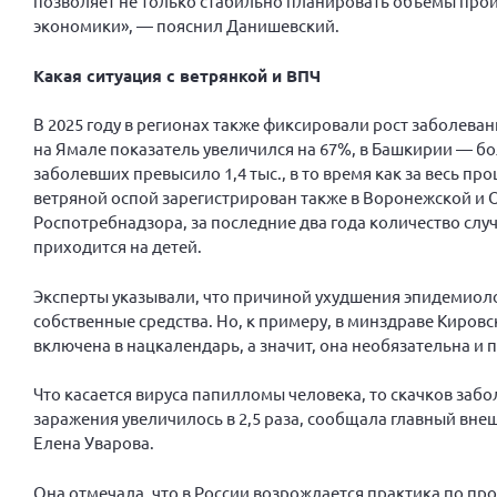
позволяет не только стабильно планировать объемы прои
экономики», — пояснил Данишевский.
Какая ситуация с ветрянкой и ВПЧ
В 2025 году в регионах также фиксировали рост заболеван
на Ямале показатель увеличился на 67%, в Башкирии — бол
заболевших превысило 1,4 тыс., в то время как за весь п
ветряной оспой зарегистрирован также в Воронежской и 
Роспотребнадзора, за последние два года количество слу
приходится на детей.
Эксперты указывали, что причиной ухудшения эпидемиолог
собственные средства. Но, к примеру, в минздраве Киров
включена в нацкалендарь, а значит, она необязательна и 
Что касается вируса папилломы человека, то скачков забол
заражения увеличилось в 2,5 раза, сообщала главный вн
Елена Уварова.
Она отмечала, что в России возрождается практика по п