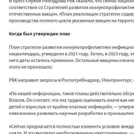
В пресс-службе Минздрава РБК сказали, что сейчас наци
соответствии со Стратегией развития иммунопрофилактик
отечественных вакцин. «План реализации стратегии соде
производства полного цикла указанных вакцин на террит
Когда был утвержден план
План стратегии развития иммунопрофилактики инфекцион
нацкалендарь, утвердили в 2021 году. Затем, в 2023 году,
него даты остались прежними. Остальные вакцины изначал
этого не произошло.
РБК направил запросы в Роспотребнадзор, Минпромторг, а
«По нашей информации, такие планы действительно обсуж
Власов. Он считает, что «их трудно оценивать иначе как н
детей и взрослых от крайне опасных инфекций», — утверж
невозможно развивать научные разработки и промышлен
«Сейчас предлагается полностью изменить условия: внед
цикл». И это выглядит необоснованным ужесточением», — 