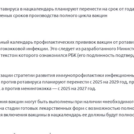
авируса в нацкалендарь планируют перенести на срок от года 
уемых сроков производства полного цикла вакцин
ьный календарь профилактических прививок вакцин от ротав
нгококковой инфекции. Это следует из разработанного Минис
 текстом которого ознакомился РБК (его подлинность подтвер
изации стратегии развития иммунопрофилактики инфекционны
против ротавируса планируют перенести с 2025 на 2029 год, п
, а против менингококка — с 2025 на 2027 год.
ения вакцин могут быть выполнены при наличии «необходимо
и на стадии готовых лекарственных форм с возможностью полн
ля включения вакцины в нацкалендарь ее должны будут полно