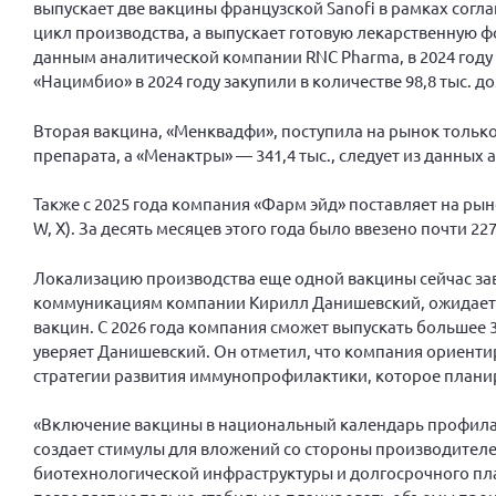
выпускает две вакцины французской Sanofi в рамках согл
цикл производства, а выпускает готовую лекарственную 
данным аналитической компании RNC Pharma, в 2024 году е
«Нацимбио» в 2024 году закупили в количестве 98,8 тыс. до
Вторая вакцина, «Менквадфи», поступила на рынок только в
препарата, а «Менактры» — 341,4 тыс., следует из данных 
Также с 2025 года компания «Фарм эйд» поставляет на ры
W, X). За десять месяцев этого года было ввезено почти 227
Локализацию производства еще одной вакцины сейчас за
коммуникациям компании Кирилл Данишевский, ожидается
вакцин. С 2026 года компания сможет выпускать большее 
уверяет Данишевский. Он отметил, что компания ориенти
стратегии развития иммунопрофилактики, которое планир
«Включение вакцины в национальный календарь профилак
создает стимулы для вложений со стороны производителе
биотехнологической инфраструктуры и долгосрочного пл