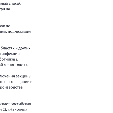
енный способ
тря на
вок по
чины, подлежащие
бластях и других
й инфекции
ботникам,
й менингококка.
ключения вакцины
ко на совещании в
производства
скает российская
 С). «Нанолек»