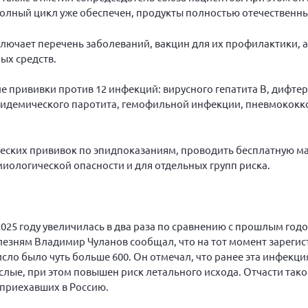
олный цикл уже обеспечен, продукты полностью отечественны
чает перечень заболеваний, вакцин для их профилактики, а
ых средств.
 прививки против 12 инфекций: вирусного гепатита В, дифте
 эпидемического паротита, гемофильной инфекции, пневмокок
ческих прививок по эпидпоказаниям, проводить бесплатную м
иологической опасности и для отдельных групп риска.
025 году увеличилась в два раза по сравнению с прошлым год
зням Владимир Чуланов сообщал, что на тот момент зарегист
число было чуть больше 600. Он отмечал, что ранее эта инфекц
ослые, при этом повышен риск летального исхода. Отчасти так
 приехавших в Россию.