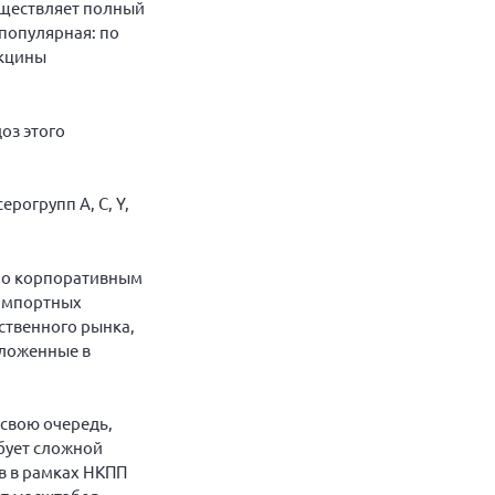
существляет полный
популярная: по
акцины
доз этого
рогрупп A, C, Y,
 по корпоративным
 импортных
ственного рынка,
аложенные в
свою очередь,
бует сложной
в в рамках НКПП