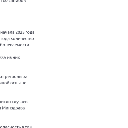
ет масштабов
 начала 2025 года
 года количество
заболеваемости
90% из них
ют регионы за
ряной оспы не
число случаев
та Минздрава
опасность в том,