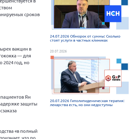
ершенствуется в
ством
ланируемых сроков
24.07.2026 Обморок от суммы: Сколько
стоят услуги в частных клиниках
ырех вакцин в
20.07.2026
нгококка — для
 2024 год, но
 пациентов Ян
20.07.2026 Гиполипидемическая терапия:
о задержке защиты
лекарства есть, но они недоступны
осзаказа
одства «в полный
признает, что по