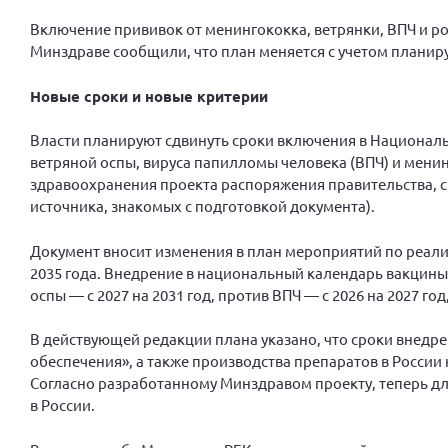
Включение прививок от менингококка, ветрянки, ВПЧ и рот
Минздраве сообщили, что план меняется с учетом планир
Новые сроки и новые критерии
Власти планируют сдвинуть сроки включения в Национал
ветряной оспы, вируса папилломы человека (ВПЧ) и мени
здравоохранения проекта распоряжения правительства, с
источника, знакомых с подготовкой документа).
Документ вносит изменения в план мероприятий по реал
2035 года. Внедрение в национальный календарь вакцины 
оспы — с 2027 на 2031 год, против ВПЧ — с 2026 на 2027 год
В действующей редакции плана указано, что сроки внедр
обеспечения», а также производства препаратов в Росси
Согласно разработанному Минздравом проекту, теперь д
в России.