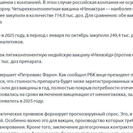
ашения с компанией. В этом случае российская компания не о
форму. Четырехкомпонентная вакцина «Менактра» — наиболее 
е закупили в количестве 714,8 тыс. доз. Для сравнения: обе в
з
 2025 году, в период с января по октябрь закупили 249,4 тыс. 
аналитиков.
нок пятикомпонентную индийскую вакцину «Менвэйд» (против се
 тыс. доз препарата.
вершает «Петровакс Фарм». Как сообщил РБК вице-президент
, что стоимость препарата будет ниже зарегистрированных
3 млн доз вакцины в год, полностью покрыв потребности отече
ровалась на сроки включения вакцинации от менингококка, з
овалось в 2025 году.
тических прививок формирует прогнозируемый спрос. Это, в 
й. Особенно важно это для вакцин, производство которых тре
анирования. Кроме того, заключение долгосрочных контракто