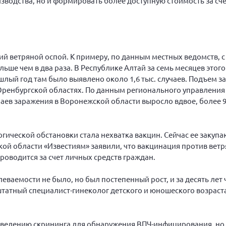
зводства, но и формировать более доступную стоимость за сч
ий ветряной оспой. К примеру, по данным местных ведомств, с
ьше чем в два раза. В Республике Алтай за семь месяцев этого
рошлый год там было выявлено около 1,6 тыс. случаев. Подъем 
Оренбургской областях. По данным регионального управления
чаев заражения в Воронежской области выросло вдвое, более 
ической обстановки стала нехватка вакцин. Сейчас ее закупа
ской области «Известиям» заявили, что вакцинация против вет
проводится за счет личных средств граждан.
еваемости не было, но был постепенный рост, и за десять лет 
ештатный специалист-гинеколог детского и юношеского возрас
роведению скрининга для обнаружения ВПЧ-инфицирования, но 