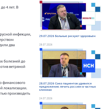
до 4 лет. В
ирусной инфекции,
29.07.2026 Больные рискуют здоровьем
терством
28.07.2026
дили два
х болезней до
ротив ветряной
го финансового
28.07.2026 Союз пациентов удивился
предложению лечить россиян в частных
ой локализации.
клиниках
стью производить
24.07.2026