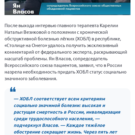
Вице-президент Шишлянников Ф.В.
Информационная служба
Отдел международных отношений
После выхода интервью главного терапевта Карелии
Натальи Везиковой о положении с хронической
Вице-президент Черненко Д.Е.
обструктивной болезнью лёгких (ХОБЛ) в республике,
Вице-президент Валюх М.В.
«Столице на Онего» удалось получить эксклюзивный
комментарий от федерального эксперта, раскрывающий
Вице-президент Чернова А.В.
масштаб проблемы. Ян Власов, сопредседатель
Вице-президент Цикорин И.В.
Всероссийского союза пациентов, заявил, что в России
Вице-президент Груба Л.В.
назрела необходимость придать ХОБЛ статус социально
значимого заболевания.
Главный бухгалтер Жаворонкова Г.М.
Конференция ОООИБРС 2026
— ХОБЛ соответствует всем критериям
Конференция ОООИБРС 2025
социально значимой болезни: высокая и
Экспертный совет ОООИБРС 2025
растущая смертность в России, инвалидизация
Конференция ОООИБРС 2024
среди трудоспособного населения, —
подчеркнул Власов. — Каждое тяжёлое
Конференция ОООИБРС 2023
обострение сокращает жизнь. Через пять лет