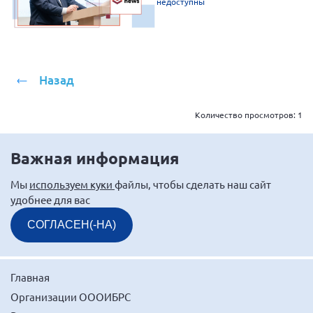
недоступны
г. Севастополь
Самарская область СОРС
Самарская область ПРИЗМА
Назад
Самарская область СГОРС
Свердловская область
Количество просмотров:
1
Смоленская область
Ставропольский край
Важная информация
Сахалинская область
Мы
используем куки
файлы, чтобы сделать наш сайт
Томская область
удобнее для вас
Тульская область
СОГЛАСЕН(-НА)
Ульяновская область
Челябинская область
Главная
Ярославская область
Организации ОООИБРС