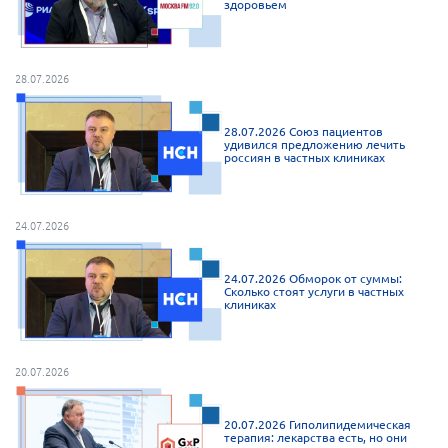
здоровьем
Мурманская область
Нижегородская область
28.07.2026
Новгородская область
Новосибирская область
28.07.2026 Союз пациентов
удивился предложению лечить
Омская область
россиян в частных клиниках
Оренбургская область
Пензенская область
24.07.2026
Республика Башкортостан
Республика Бурятия
24.07.2026 Обморок от суммы:
Сколько стоят услуги в частных
клиниках
Республика Карелия
Республика Калмыкия
Республика Хакасия
20.07.2026
Ростовская область
20.07.2026 Гиполипидемическая
г. Санкт-Петербург
терапия: лекарства есть, но они