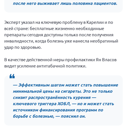
Конференция ОООИБРС 2022
после него выживает лишь половина пациентов.
Конференция ОООИБРС 2021
Конференция ВСЭ 2021
Эксперт указал на ключевую проблему в Карелии и по
всей стране: бесплатные жизненно необходимые
Конференция ОООИБРС 2020
препараты сегодня доступны только после получения
Документы съездов
инвалидности, когда болезнь уже нанесла необратимый
удар по здоровью.
Первый съезд
Второй съезд
В качестве действенной меры профилактики Ян Власов
Третий съезд
видит усиление антитабачной политики.
Четвертый съезд
Пятый съезд
ОФ «Фонд содействия больным рассеянным
— Эффективным шагом может стать повышение
склерозом»
минимальной цены на сигареты. Это не только
Шестой съезд
Новости: Казахстан
снизит распространённость курения —
ключевого триггера ХОБЛ, — но и может стать
источником финансирования программ по
борьбе с болезнью, — пояснил он.
Письма и официальные ответы