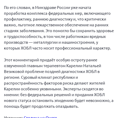
По его словам, в Минздраве России уже начата
Нормативно-правовые документы
проработка комплекса федеральных мер, включающего
Методическая литература для НКО
профилактику, раннюю диагностику и, что критически
Публичные отчеты
важно, льготное лекарственное обеспечение на ранних
стадиях заболевания. Это помогло бы сохранить здоровье
Исследования, аналитика, мнения
и трудоспособность, в том числе работникам вредных
Всероссийская онлайн конференция
производств — металлургии и машиностроения, у
"Рассеянный склероз. XX лет работы
которых ХОБЛ часто носит профессиональный характер.
ОООИБРС" (25-29.08.2020)
Всероссийская конференция-тренинг
Этот комментарий придаёт особую остроту ранее
"Рассеянный склероз: новые реалии" (26-
озвученной главным терапевтом Карелии Натальей
29.05.2022)
Везиковой проблеме поздней диагностики ХОБЛ в
регионе. Суровый климат республики и
распространённость факторов риска делают жителей
Карелии особенно уязвимыми. Эксперты сходятся во
мнении: без федеральных решений и придания ХОБЛ
Общероссийская РС
нового статуса остановить эпидемию будет невозможно, а
помощь будет продолжать опаздывать.
Алтайский край
Архангельская область
Источник:
Столица на Онего