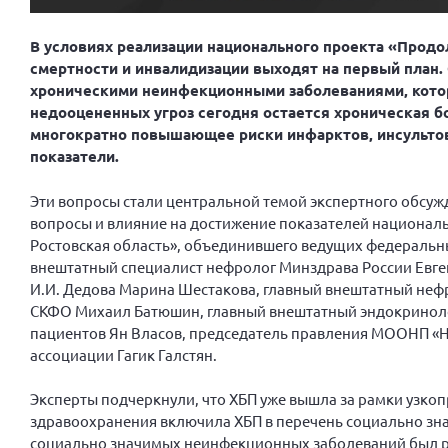
В условиях реализации национального проекта «Прод
смертности и инвалидизации выходят на первый план.
хроническими неинфекционными заболеваниями, котор
недооцененных угроз сегодня остается хроническая бо
многократно повышающее риски инфарктов, инсульто
показатели.
Эти вопросы стали центральной темой экспертного обсуж
вопросы и влияние на достижение показателей националь
Ростовская область», объединившего ведущих федеральны
внештатный специалист нефролог Минздрава России Евге
И.И. Дедова Марина Шестакова, главный внештатный неф
СКФО Михаил Батюшин, главный внештатный эндокринолог
пациентов Ян Власов, председатель правления МООНП «Н
ассоциации Гагик Галстян.
Эксперты подчеркнули, что ХБП уже вышла за рамки узко
здравоохранения включила ХБП в перечень социально зна
социально значимых неинфекционных заболеваний был ра