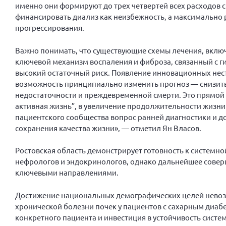
именно они формируют до трех четвертей всех расходов с
финансировать диализ как неизбежность, а максимально 
прогрессирования.
Важно понимать, что существующие схемы лечения, включ
ключевой механизм воспаления и фиброза, связанный с 
высокий остаточный риск. Появление инновационных не
возможность принципиально изменить прогноз — снизить
недостаточности и преждевременной смерти. Это прямой
активная жизнь”, в увеличение продолжительности жизни 
пациентского сообщества вопрос ранней диагностики и до
сохранения качества жизни», — отметил Ян Власов.
Ростовская область демонстрирует готовность к систем
нефрологов и эндокринологов, однако дальнейшее совер
ключевыми направлениями.
Достижение национальных демографических целей невоз
хронической болезни почек у пациентов с сахарным диабе
конкретного пациента и инвестиция в устойчивость систе