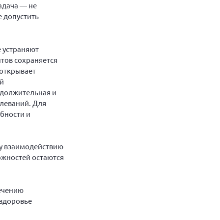
адача — не
е допустить
е устраняют
тов сохраняется
 открывает
ой
одолжительная и
олеваний. Для
обности и
му взаимодействию
ожностей остаются
ечению
 здоровье