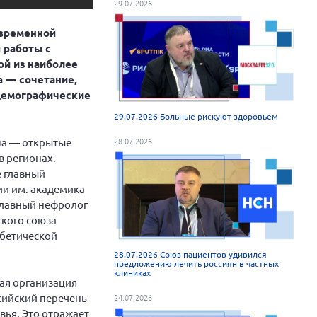
29.07.2026
евременной
 работы с
й из наиболее
а — сочетание,
демографические
29.07.2026 Больные рискуют здоровьем
па — открытые
28.07.2026
в регионах.
е главный
и им. академика
главный нефролог
ского союза
абетической
28.07.2026 Союз пациентов удивился
предложению лечить россиян в частных
клиниках
ая организация
сийский перечень
24.07.2026
ья. Это отражает