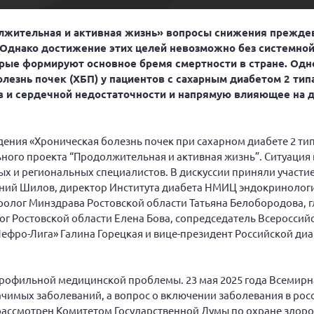
олжительная и активная жизнь» вопросы снижения прежд
 Однако достижение этих целей невозможно без системной
ые формируют основное бремя смертности в стране. Одно
лезнь почек (ХБП) у пациентов с сахарным диабетом 2 тип
в и сердечной недостаточности и напрямую влияющее на 
дения «Хроническая болезнь почек при сахарном диабете 2 ти
ного проекта “Продолжительная и активная жизнь”. Ситуация 
х и региональных специалистов. В дискуссии приняли участи
ний Шилов, директор Института диабета НМИЦ эндокринологи
ролог Минздрава Ростовской области Татьяна Белобородова, 
 Ростовской области Елена Бова, сопредседатель Всероссий
ефро-Лига» Галина Горецкая и вице-президент Российской ди
профильной медицинской проблемы. 23 мая 2025 года Всемирн
чимых заболеваний, а вопрос о включении заболевания в рос
ссмотрен Комитетом Государственной Думы по охране здоров