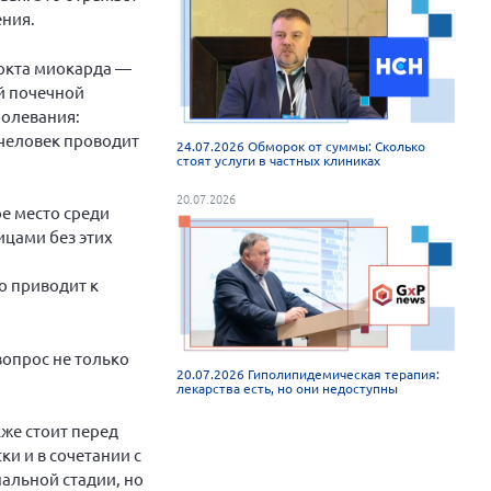
ения.
аркта миокарда —
й почечной
болевания:
у человек проводит
24.07.2026 Обморок от суммы: Сколько
стоят услуги в частных клиниках
20.07.2026
ое место среди
ицами без этих
а
о приводит к
вопрос не только
20.07.2026 Гиполипидемическая терапия:
лекарства есть, но они недоступны
же стоит перед
и и в сочетании с
альной стадии, но