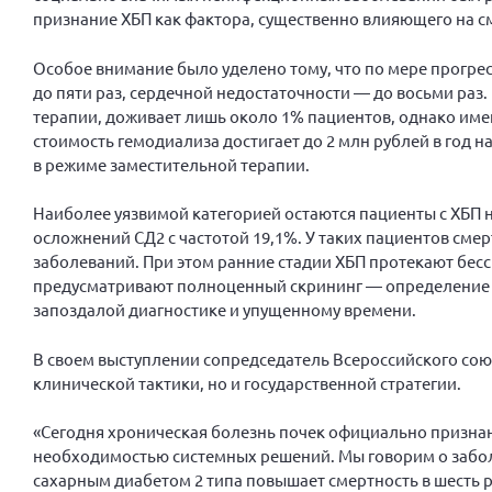
признание ХБП как фактора, существенно влияющего на с
Особое внимание было уделено тому, что по мере прогрес
до пяти раз, сердечной недостаточности — до восьми раз
терапии, доживает лишь около 1% пациентов, однако им
стоимость гемодиализа достигает до 2 млн рублей в год на
в режиме заместительной терапии.
Наиболее уязвимой категорией остаются пациенты с ХБП н
осложнений СД2 с частотой 19,1%. У таких пациентов смерт
заболеваний. При этом ранние стадии ХБП протекают бес
предусматривают полноценный скрининг — определение с
запоздалой диагностике и упущенному времени.
В своем выступлении сопредседатель Всероссийского сою
клинической тактики, но и государственной стратегии.
«Сегодня хроническая болезнь почек официально признан
необходимостью системных решений. Мы говорим о заболе
сахарным диабетом 2 типа повышает смертность в шесть р