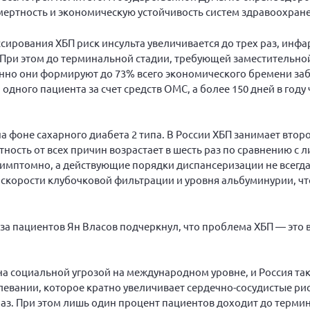
мертность и экономическую устойчивость систем здравоохран
сирования ХБП риск инсульта увеличивается до трех раз, инф
. При этом до терминальной стадии, требующей заместительно
енно они формируют до 73% всего экономического бремени за
 одного пациента за счет средств ОМС, а более 150 дней в год
а фоне сахарного диабета 2 типа. В России ХБП занимает втор
ность от всех причин возрастает в шесть раз по сравнению с л
симптомно, а действующие порядки диспансеризации не всегд
корости клубочковой фильтрации и уровня альбуминурии, чт
за пациентов Ян Власов подчеркнул, что проблема ХБП — это 
а социальной угрозой на международном уровне, и Россия так
вании, которое кратно увеличивает сердечно-сосудистые риск
аз. При этом лишь один процент пациентов доходит до термин