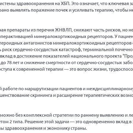
истемы здравоохранения на ХБП. Это означает, что ключевая з
рано выявлять поражение почек и усиливать терапию, чтобы н
ая препараты из перечня ЖНВЛП, снижают часть рисков, но н
гиперактивацией минералокортикоидных рецепторов. У пациен
стероидных антагонистов минералокортикоидных рецепторов
 риск сердечно-сосудистых катастроф, терминальной почечн
 вклад в достижение показателей национального проекта “Пр
до 78 лет и снижение смертности от сердечно-сосудистых заб
ступа к современной терапии — это вопрос жизни, трудоспос
ной работе по маршрутизации пациентов и междисциплинарно
шенствование скрининга и расширение терапевтических возм
можно без комплексной стратегии по раннему выявлению и л
том 2 типа. Решение этой задачи — это одновременно вклад в
мы здравоохранения и экономику страны.