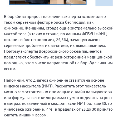
Вице-президент Шишлянников Ф.В.
Информационная служба
В борьбе за прирост населения эксперты вспомнили о
Отдел международных отношений
таком серьезном факторе риска бесплодия, как
ожирение. Женщины, страдающие экстремально высокой
Вице-президент Черненко Д.Е.
массой тела (а таких в стране, по данным ФГБУН «ФИЦ
Вице-президент Валюх М.В.
питания и биотехнологии», 25,3%), зачастую имеют
серьезные проблемы и с зачатием, и с вынашиванием.
Вице-президент Чернова А.В.
Поэтому эксперты Всероссийского союза пациентов
Вице-президент Цикорин И.В.
предлагают обеспечить их разносторонней медицинской
Вице-президент Груба Л.В.
помощью, в том числе направленной на борьбу с лишним
весом.
Главный бухгалтер Жаворонкова Г.М.
Конференция ОООИБРС 2026
Напомним, что диагноз ожирение ставится на основе
индекса массы тела (ИМТ). Рассчитать этот показатель
Конференция ОООИБРС 2025
можно самостоятельно с помощью онлайн-калькулятора
Экспертный совет ОООИБРС 2025
или формулы: вес в килограммах нужно поделить на рост
Конференция ОООИБРС 2024
в метрах, возведенный в квадрат. Если ИМТ больше 30, то
у человека ожирение. ИМТ в пределах от 25 до 30 принято
Конференция ОООИБРС 2023
считать лишним весом.