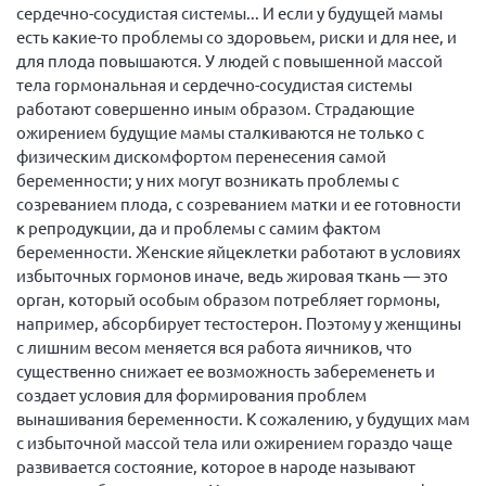
сердечно-сосудистая системы... И если у будущей мамы
Мурманская область
есть какие-то проблемы со здоровьем, риски и для нее, и
Нижегородская область
для плода повышаются. У людей с повышенной массой
тела гормональная и сердечно-сосудистая системы
Новгородская область
работают совершенно иным образом. Страдающие
Новосибирская область
ожирением будущие мамы сталкиваются не только с
физическим дискомфортом перенесения самой
Омская область
беременности; у них могут возникать проблемы с
Оренбургская область
созреванием плода, с созреванием матки и ее готовности
к репродукции, да и проблемы с самим фактом
Пензенская область
беременности. Женские яйцеклетки работают в условиях
Республика Башкортостан
избыточных гормонов иначе, ведь жировая ткань — это
Республика Бурятия
орган, который особым образом потребляет гормоны,
например, абсорбирует тестостерон. Поэтому у женщины
Республика Карелия
с лишним весом меняется вся работа яичников, что
Республика Калмыкия
существенно снижает ее возможность забеременеть и
создает условия для формирования проблем
Республика Хакасия
вынашивания беременности. К сожалению, у будущих мам
Ростовская область
с избыточной массой тела или ожирением гораздо чаще
развивается состояние, которое в народе называют
г. Санкт-Петербург