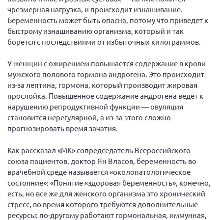
чрезмерная нагрузка, и происходит изнашивание.
Брянская область
Беременность может быть опасна, потому что приведет к
Владимирская область
быстрому изнашиванию организма, который и так
Волгоградская область
борется с последствиями от избыточных килограммов.
Воронежская область
У женщин с ожирением повышается содержание в крови
Ивановская область
мужского полового гормона андрогена. Это происходит
из-за лептина, гормона, который производит жировая
Калининградская область
прослойка. Повышенное содержание андрогена ведет к
Кемеровская область
нарушению репродуктивной функции — овуляция
становится нерегулярной, а из-за этого сложно
Кировская область
прогнозировать время зачатия.
Краснодарский край
Как рассказал «МК» сопредседатель Всероссийского
Красноярский край
союза пациентов, доктор Ян Власов, беременность во
Липецкая область
врачебной среде называется «околопатологическое
Ленинградская область
состояние»: «Понятие «здоровая беременность», конечно,
есть, но все же для женского организма это хронический
г. Москва
стресс, во время которого требуются дополнительные
Московская область
ресурсы: по-другому работают гормональная, иммунная,