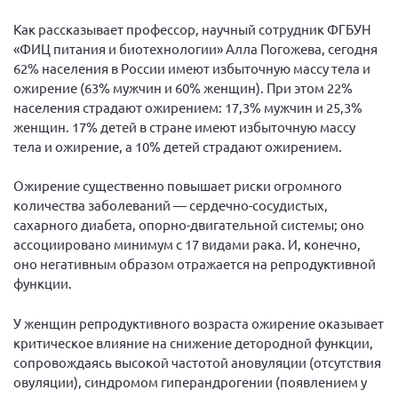
Конференция ОООИБРС 2022
Как рассказывает профессор, научный сотрудник ФГБУН
Конференция ОООИБРС 2021
«ФИЦ питания и биотехнологии» Алла Погожева, сегодня
Конференция ВСЭ 2021
62% населения в России имеют избыточную массу тела и
ожирение (63% мужчин и 60% женщин). При этом 22%
Конференция ОООИБРС 2020
населения страдают ожирением: 17,3% мужчин и 25,3%
Документы съездов
женщин. 17% детей в стране имеют избыточную массу
тела и ожирение, а 10% детей страдают ожирением.
Первый съезд
Второй съезд
Ожирение существенно повышает риски огромного
количества заболеваний — сердечно-сосудистых,
Третий съезд
сахарного диабета, опорно-двигательной системы; оно
Четвертый съезд
ассоциировано минимум с 17 видами рака. И, конечно,
Пятый съезд
ОФ «Фонд содействия больным рассеянным
оно негативным образом отражается на репродуктивной
склерозом»
функции.
Шестой съезд
Новости: Казахстан
У женщин репродуктивного возраста ожирение оказывает
критическое влияние на снижение детородной функции,
сопровождаясь высокой частотой ановуляции (отсутствия
овуляции), синдромом гиперандрогении (появлением у
Письма и официальные ответы