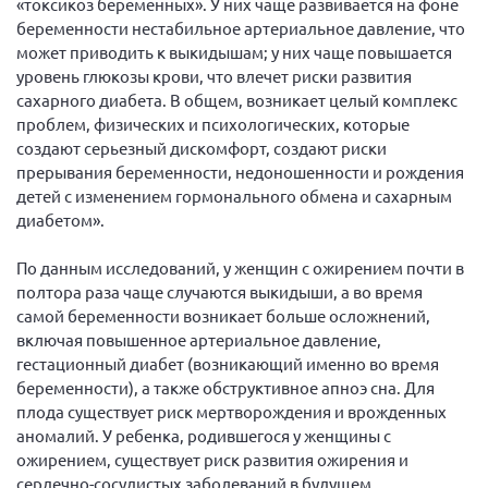
«токсикоз беременных». У них чаще развивается на фоне
г. Севастополь
беременности нестабильное артериальное давление, что
может приводить к выкидышам; у них чаще повышается
Самарская область СОРС
уровень глюкозы крови, что влечет риски развития
Самарская область ПРИЗМА
сахарного диабета. В общем, возникает целый комплекс
проблем, физических и психологических, которые
Самарская область СГОРС
создают серьезный дискомфорт, создают риски
Свердловская область
прерывания беременности, недоношенности и рождения
Смоленская область
детей с изменением гормонального обмена и сахарным
диабетом».
Ставропольский край
Сахалинская область
По данным исследований, у женщин с ожирением почти в
полтора раза чаще случаются выкидыши, а во время
Томская область
самой беременности возникает больше осложнений,
Тульская область
включая повышенное артериальное давление,
гестационный диабет (возникающий именно во время
Ульяновская область
беременности), а также обструктивное апноэ сна. Для
Челябинская область
плода существует риск мертворождения и врожденных
аномалий. У ребенка, родившегося у женщины с
Ярославская область
ожирением, существует риск развития ожирения и
сердечно-сосудистых заболеваний в будущем.