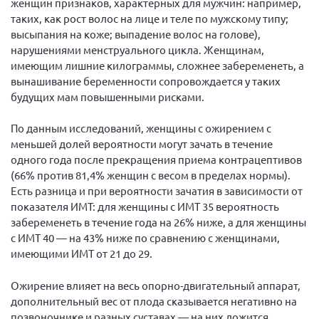
женщин признаков, характерных для мужчин: например,
таких, как рост волос на лице и теле по мужскому типу;
Нормативно-правовые документы
высыпания на коже; выпадение волос на голове),
Методическая литература для НКО
нарушениями менструального цикла. Женщинам,
имеющим лишние килограммы, сложнее забеременеть, а
Публичные отчеты
вынашивание беременности сопровождается у таких
Исследования, аналитика, мнения
будущих мам повышенными рисками.
Всероссийская онлайн конференция
"Рассеянный склероз. XX лет работы
По данным исследований, женщины с ожирением с
ОООИБРС" (25-29.08.2020)
меньшей долей вероятности могут зачать в течение
Всероссийская конференция-тренинг
одного года после прекращения приема контрацептивов
"Рассеянный склероз: новые реалии" (26-
(66% против 81,4% женщин с весом в пределах нормы).
29.05.2022)
Есть разница и при вероятности зачатия в зависимости от
показателя ИМТ: для женщины с ИМТ 35 вероятность
забеременеть в течение года на 26% ниже, а для женщины
с ИМТ 40 — на 43% ниже по сравнению с женщинами,
имеющими ИМТ от 21 до 29.
Общероссийская РС
Ожирение влияет на весь опорно-двигательный аппарат,
Алтайский край
дополнительный вес от плода сказывается негативно на
Архангельская область
позвоночнике и разных суставах — на них ложится