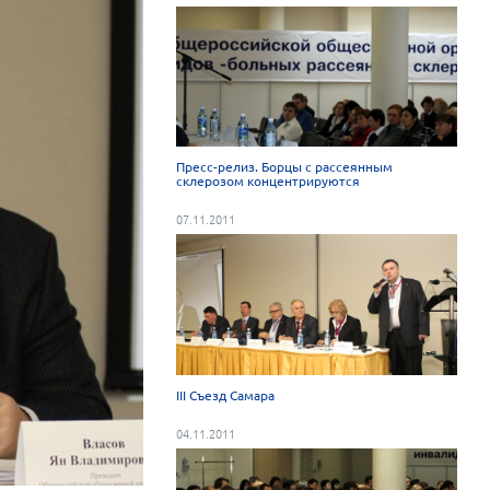
Пресс-релиз. Борцы с рассеянным
склерозом концентрируются
07.11.2011
III Съезд Самара
04.11.2011