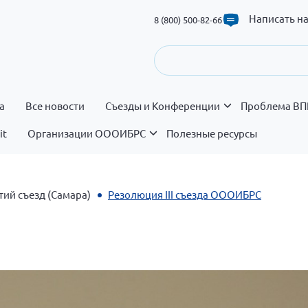
Написать н
8 (800) 500-82-66
а
Все новости
Съезды и Конференции
Проблема ВП
it
Организации ОООИБРС
Полезные ресурсы
тий съезд (Самара)
Резолюция III съезда ОООИБРС