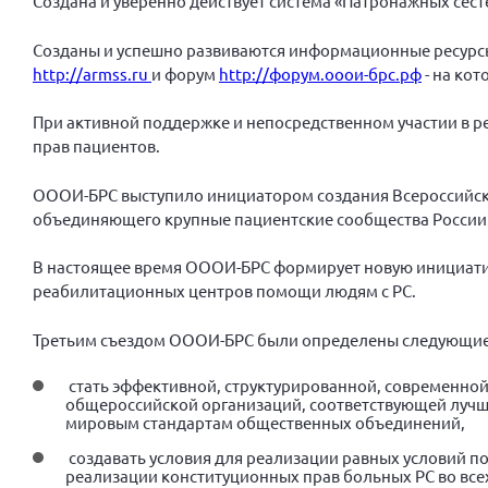
Создана и уверенно действует система «Патронажных сест
Созданы и успешно развиваются информационные ресурсы
http://armss.ru
и форум
http://форум.ооои-брс.рф
- на кот
При активной поддержке и непосредственном участии в р
прав пациентов.
ОООИ-БРС выступило инициатором создания Всероссийско
объединяющего крупные пациентские сооб­щества России
В настоящее время ОООИ-БРС формирует новую инициати
реабилитационных центров помощи людям с РС.
Третьим съездом ОООИ-БРС были определены следующие 
стать эффективной, структурированной, современно
общероссийской организаций, соответствующей луч
мировым стандартам общественных объединений,
создавать условия для реализации равных условий п
реализации конституционных прав больных РС во все