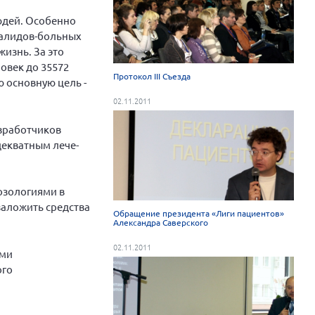
юдей. Особенно
нвалидов-больных
изнь. За это
ловек до 35572
Протокол III Съезда
ю основную цель -
02.11.2011
азработчиков
декватным лече­
озологиями в
заложить средства
Обращение президента «Лиги пациентов»
Александра Саверского
02.11.2011
ами
ого