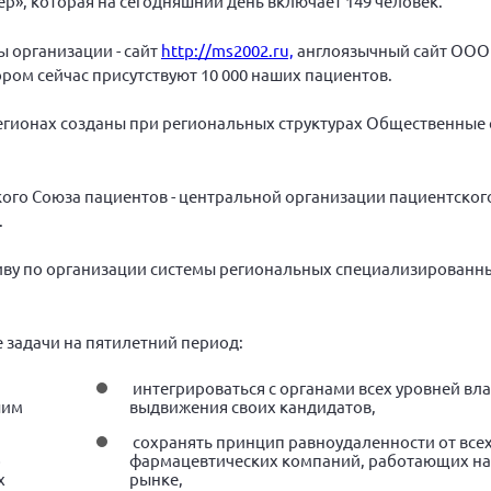
ер», которая на сегодняшний день включает 149 человек.
 организации - сайт
http://ms2002.ru,
англоязычный сайт ООО
ором сейчас присутствуют 10 000 наших пациентов.
егионах созданы при регио­нальных структурах Общественные 
го Союза пациентов - цен­тральной организации пациентског
.
ву по организации системы региональных специализированн
задачи на пятилетний период:
й
интегрироваться с органами всех уровней вла
шим
выдвижения своих кандидатов,
сохранять принцип равноудаленности от все
о
фармацевтических компаний, работающих на
х
рынке,