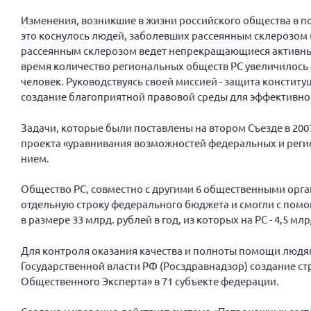
Изменения, возникшие в жизни российского общества в по
это коснулось людей, заболевших рассеян­ным склерозом 
рассеянным склерозом ведет непрекращающиеся активные 
время количество региональных обществ РС увеличи­лось с 
человек. Ру­ководствуясь своей миссией - защита констит
создание благоприятной правовой среды для эффективно
Задачи, которые были поставлены на втором Съезде в 20
проекта «уравнивания возможностей феде­ральных и реги
нием.
Общество РС, совместно с другими 6 общественными орган
отдельную строку федерального бюджета и смогли с пом
в размере 33 млрд. рублей в год, из которых на РС - 4,5 млр
Для контроля оказания качества и полноты помощи людям
Государственной власти РФ (Росздравнадзор) создание с
Общественного Эксперта» в 71 субъекте федерации.