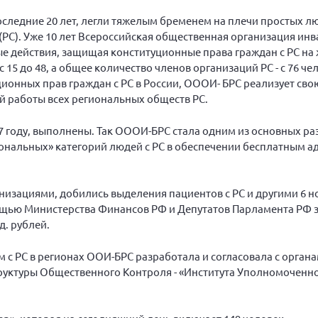
следние 20 лет, легли тяже­лым бременем на плечи простых л
(РС). Уже 10 лет Всероссийская общественная организация и
действия, защищая конституцион­ные права граждан с РС на ж
15 до 48, а общее количество членов организаций РС - с 76 че
уционных прав граждан с РС в России, ОООИ- БРС реализует сво
й работы всех региональных обществ РС.
07 году, выполнены. Так ОООИ-БРС стала одним из основных р
ональных» категорий людей с РС в обеспечении бесплатным а
изациями, добились выде­ления пациентов с РС и другими 6 н
ощью Министерства Финансов РФ и Депутатов Парламента РФ 
д. рублей.
 с РС в регионах ООИ-БРС разработала и согласовала с орган
труктуры Общественного Контроля - «Института Уполномоченн