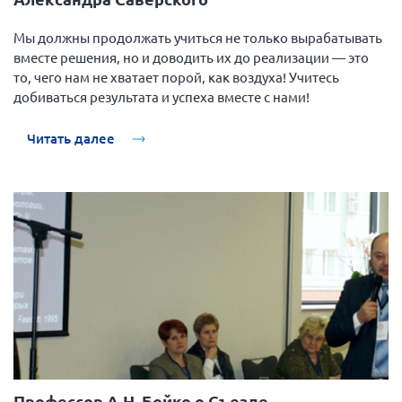
Мурманская область
Мы должны продолжать учиться не только вырабатывать
Нижегородская область
вместе решения, но и доводить их до реализации — это
Новгородская область
то, чего нам не хватает порой, как воздуха! Учитесь
добиваться результата и успеха вместе с нами!
Новосибирская область
Омская область
Читать далее
Оренбургская область
Пензенская область
Республика Башкортостан
Республика Бурятия
Республика Карелия
Республика Калмыкия
Республика Хакасия
Ростовская область
г. Санкт-Петербург
Профессор А.Н. Бойко о Съезде