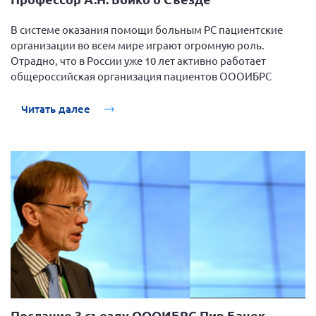
г. Севастополь
В системе оказания помощи больным РС пациентские
Самарская область СОРС
организации во всем мире играют огромную роль.
Самарская область ПРИЗМА
Отрадно, что в России уже 10 лет активно работает
общероссийская организация пациентов ОООИБРС
Самарская область СГОРС
Свердловская область
Читать далее
Смоленская область
Ставропольский край
Сахалинская область
Томская область
Тульская область
Ульяновская область
Челябинская область
Ярославская область
Послание 3 съезду ОООИБРС Пир Банек