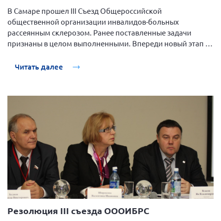
Конференция ОООИБРС 2022
В Самаре прошел III Съезд Общероссийской
Конференция ОООИБРС 2021
общественной организации инвалидов-больных
рассеянным склерозом. Ранее поставленные задачи
Конференция ВСЭ 2021
признаны в целом выполненными. Впереди новый этап -
Конференция ОООИБРС 2020
создание устойчивой системы противодействия проблеме
РС с участием всех основных социальных партнеров и
Читать далее
Документы съездов
передача опыт коллегам из других нозологий.
Первый съезд
Второй съезд
Третий съезд
Четвертый съезд
Пятый съезд
ОФ «Фонд содействия больным рассеянным
склерозом»
Шестой съезд
Новости: Казахстан
Резолюция III съезда ОООИБРС
Письма и официальные ответы