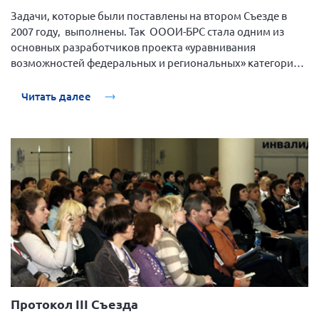
Задачи, которые были поставлены на втором Съезде в
Нормативно-правовые документы
2007 году, выполнены. Так ОООИ-БРС стала одним из
Методическая литература для НКО
основных разработчиков проекта «уравнивания
возможностей федеральных и региональных» категорий
Публичные отчеты
людей с РС в обеспечении бесплатным адекватным
Исследования, аналитика, мнения
лечением.
Читать далее
Всероссийская онлайн конференция
"Рассеянный склероз. XX лет работы
ОООИБРС" (25-29.08.2020)
Всероссийская конференция-тренинг
"Рассеянный склероз: новые реалии" (26-
29.05.2022)
Общероссийская РС
Алтайский край
Протокол III Съезда
Архангельская область