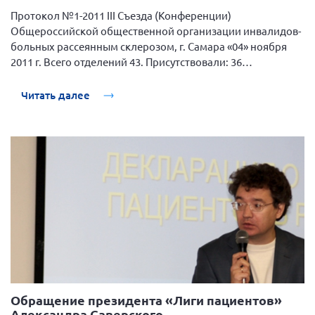
Брянская область
Протокол №1-2011 III Съезда (Конференции)
Общероссийской общественной организации инвалидов-
Владимирская область
больных рассеянным склерозом, г. Самара «04» ноября
Волгоградская область
2011 г. Всего отделений 43. Присутствовали: 36
Региональных отделений ОООИ-БРС.
Воронежская область
Читать далее
Ивановская область
Калининградская область
Кемеровская область
Кировская область
Краснодарский край
Красноярский край
Липецкая область
Ленинградская область
г. Москва
Обращение президента «Лиги пациентов»
Московская область
Александра Саверского