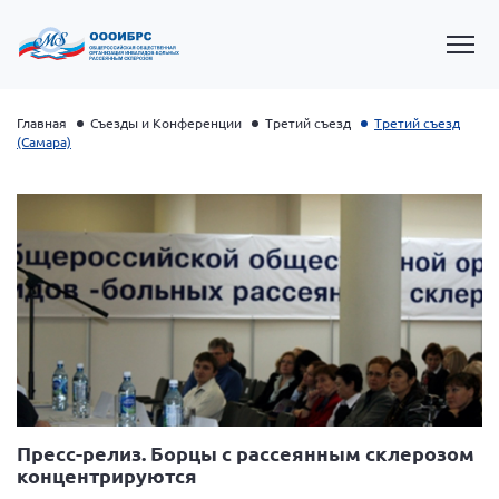
Главная
Съезды и Конференции
Третий съезд
Третий съезд
(Самара)
Президент Власов Я.В.
Первый вице-президент Кичигина Н. Ф.
Генеральный директор Матвиевская О.В.
Пресс-релиз. Борцы с рассеянным склерозом
концентрируются
Вице-президент Зрячева Н.В.