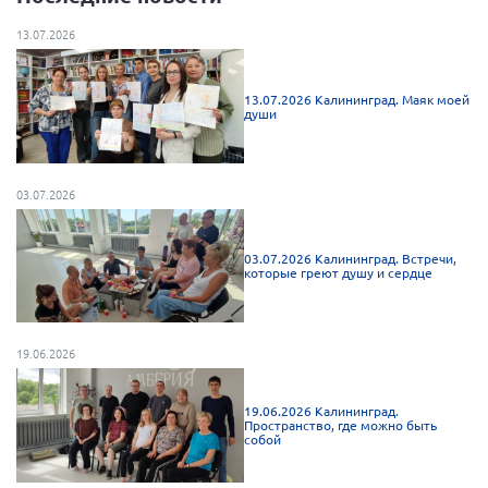
Нормативно-правовые документы
13.07.2026
Методическая литература для НКО
13.07.2026 Калининград. Маяк моей
Публичные отчеты
души
Исследования, аналитика, мнения
Всероссийская онлайн конференция
"Рассеянный склероз. XX лет работы
03.07.2026
ОООИБРС" (25-29.08.2020)
Всероссийская конференция-тренинг
03.07.2026 Калининград. Встречи,
"Рассеянный склероз: новые реалии" (26-
которые греют душу и сердце
29.05.2022)
19.06.2026
Общероссийская РС
19.06.2026 Калининград.
Пространство, где можно быть
Алтайский край
собой
Архангельская область