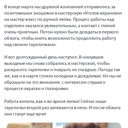
Вице-президент Шишлянников Ф.В.
В конце марта мы дружной компанией отправились за
Информационная служба
позитивными эмоциями в мастерскую «Уголок керамики»
на мастер-класс по ручной лепке. Процесс работы над
Отдел международных отношений
изделием оказался увлекательным, а контакт с глиной
Вице-президент Черненко Д.Е.
очень приятным. Потом нужно было дождаться первого
обжига, чтобы иметь возможность продолжить работу
Вице-президент Валюх М.В.
над своими тарелочками.
Вице-президент Чернова А.В.
И вот долгожданный день наступил. В минувшие
Вице-президент Цикорин И.В.
выходные мы снова собрались в мастерской, чтобы
Вице-президент Груба Л.В.
раскрасить тарелочки и покрыть их глазурью. Погода так
же, как и в марте стояла холодная и дождливая. Но мы не
Главный бухгалтер Жаворонкова Г.М.
обращали на это внимание, с интересом слушая о
Конференция ОООИБРС 2026
процессе окраски и глазировки.
Конференция ОООИБРС 2025
Работа кипела, как и во время лепки! Сейчас наши
Экспертный совет ОООИБРС 2025
тарелочки второй раз запекаются в печи. И после обжига
Конференция ОООИБРС 2024
они станут еще ярче!
Конференция ОООИБРС 2023