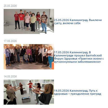
Брянская область
25.05.2026
Владимирская область
Волгоградская область
25.05.2026 Калининград. Выключи
суету, включи себя
Воронежская область
Ивановская область
17.05.2026
Калининградская область
Кемеровская область
17.05.2026 Калининград. В
Калининграде прошел Балтийский
Кировская область
Форум Здоровья «Практики жизни с
аутоиммунными заболеваниями»
Краснодарский край
Красноярский край
14.05.2026
Липецкая область
Ленинградская область
14.05.2026 Калининград. Путь к
здоровью – преодоление преград
г. Москва
Московская область