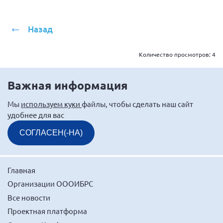
Мурманская область
Нижегородская область
Назад
Новгородская область
Количество просмотров:
4
Новосибирская область
Омская область
Важная информация
Оренбургская область
Мы
используем куки
файлы, чтобы сделать наш сайт
Пензенская область
удобнее для вас
Республика Башкортостан
СОГЛАСЕН(-НА)
Республика Бурятия
Республика Карелия
Республика Калмыкия
Главная
Организации ОООИБРС
Республика Хакасия
Все новости
Ростовская область
Проектная платформа
г. Санкт-Петербург