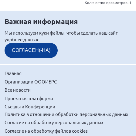
Количество просмотров:
1
г. Севастополь
Самарская область СОРС
Важная информация
Самарская область ПРИЗМА
Мы
используем куки
файлы, чтобы сделать наш сайт
Самарская область СГОРС
удобнее для вас
Свердловская область
СОГЛАСЕН(-НА)
Смоленская область
Ставропольский край
Главная
Сахалинская область
Организации ОООИБРС
Томская область
Все новости
Тульская область
Проектная платформа
Ульяновская область
Съезды и Конференции
Челябинская область
Политика в отношении обработки персональных данных
Ярославская область
Согласие на обработку персональных данных
Согласие на обработку файлов cookies