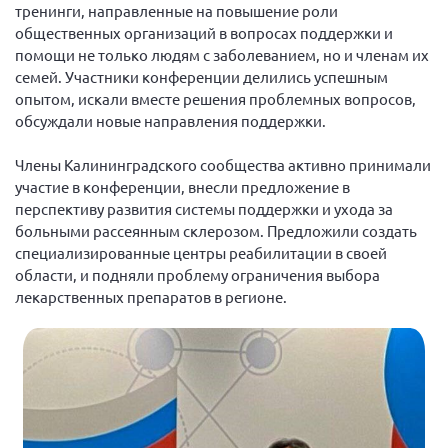
Конференция ОООИБРС 2022
тренинги, направленные на повышение роли
общественных организаций в вопросах поддержки и
Конференция ОООИБРС 2021
помощи не только людям с заболеванием, но и членам их
Конференция ВСЭ 2021
семей. Участники конференции делились успешным
опытом, искали вместе решения проблемных вопросов,
Конференция ОООИБРС 2020
обсуждали новые направления поддержки.
Документы съездов
Члены Калининградского сообщества активно принимали
Первый съезд
участие в конференции, внесли предложение в
Второй съезд
перспективу развития системы поддержки и ухода за
больными рассеянным склерозом. Предложили создать
Третий съезд
специализированные центры реабилитации в своей
Четвертый съезд
области, и подняли проблему ограничения выбора
Пятый съезд
ОФ «Фонд содействия больным рассеянным
лекарственных препаратов в регионе.
склерозом»
Шестой съезд
Новости: Казахстан
Письма и официальные ответы