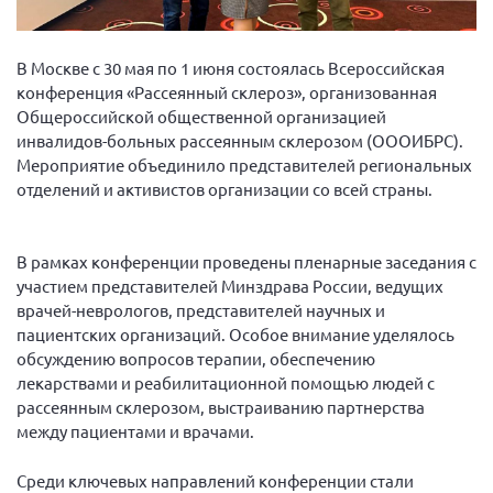
Вице-президент Шишлянников Ф.В.
Информационная служба
В Москве с 30 мая по 1 июня состоялась Всероссийская
Отдел международных отношений
конференция «Рассеянный склероз», организованная
Общероссийской общественной организацией
Вице-президент Черненко Д.Е.
инвалидов-больных рассеянным склерозом (ОООИБРС).
Вице-президент Валюх М.В.
Мероприятие объединило представителей региональных
отделений и активистов организации со всей страны.
Вице-президент Чернова А.В.
Вице-президент Цикорин И.В.
Вице-президент Груба Л.В.
В рамках конференции проведены пленарные заседания с
участием представителей Минздрава России, ведущих
Главный бухгалтер Жаворонкова Г.М.
врачей-неврологов, представителей научных и
Конференция ОООИБРС 2026
пациентских организаций. Особое внимание уделялось
обсуждению вопросов терапии, обеспечению
Конференция ОООИБРС 2025
лекарствами и реабилитационной помощью людей с
Экспертный совет ОООИБРС 2025
рассеянным склерозом, выстраиванию партнерства
Конференция ОООИБРС 2024
между пациентами и врачами.
Конференция ОООИБРС 2023
Среди ключевых направлений конференции стали