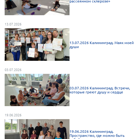
рассеянном склерозе»
Брянская область
Владимирская область
13.07.2026
Волгоградская область
Воронежская область
13.07.2026 Калининград. Маяк моей
Ивановская область
души
Калининградская область
Кемеровская область
03.07.2026
Кировская область
Краснодарский край
03.07.2026 Калининград. Встречи,
которые греют душу и сердце
Красноярский край
Липецкая область
Ленинградская область
19.06.2026
г. Москва
19.06.2026 Калининград.
Московская область
Пространство, где можно быть