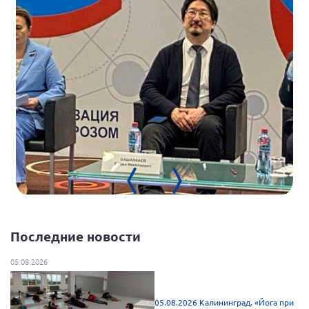
Нормативно-правовые документы
Методическая литература для НКО
Публичные отчеты
Исследования, аналитика, мнения
Всероссийская онлайн конференция
"Рассеянный склероз. XX лет работы
ОООИБРС" (25-29.08.2020)
Всероссийская конференция-тренинг
"Рассеянный склероз: новые реалии" (26-
29.05.2022)
Последние новости
Общероссийская РС
05.08.2026
Алтайский край
Архангельская область
05.08.2026 Калининград. «Йога при