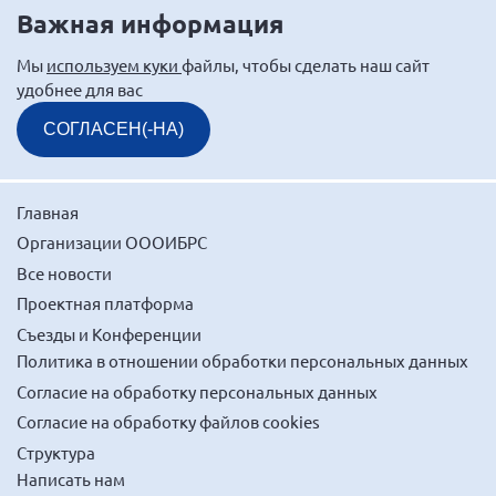
Важная информация
Мурманская область
Нижегородская область
Мы
используем куки
файлы, чтобы сделать наш сайт
удобнее для вас
Новгородская область
Новосибирская область
СОГЛАСЕН(-НА)
Омская область
Оренбургская область
Главная
Пензенская область
Организации ОООИБРС
Республика Башкортостан
Все новости
Проектная платформа
Республика Бурятия
Съезды и Конференции
Республика Карелия
Политика в отношении обработки персональных данных
Республика Калмыкия
Согласие на обработку персональных данных
Республика Хакасия
Согласие на обработку файлов cookies
Ростовская область
Структура
Написать нам
г. Санкт-Петербург