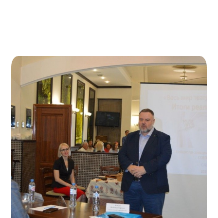
Нормативно-правовые документы
Методическая литература для НКО
Публичные отчеты
Исследования, аналитика, мнения
Всероссийская онлайн конференция
"Рассеянный склероз. XX лет работы
ОООИБРС" (25-29.08.2020)
Всероссийская конференция-тренинг
"Рассеянный склероз: новые реалии" (26-
29.05.2022)
Общероссийская РС
Алтайский край
Архангельская область