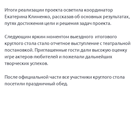
Конференция ОООИБРС 2022
Итоги реализации проекта осветила координатор
Конференция ОООИБРС 2021
Екатерина Клименко, рассказав об основных результатах,
Конференция ВСЭ 2021
путях достижения цели и решения задач проекта.
Конференция ОООИБРС 2020
Следующим ярким моментом выездного итогового
Документы съездов
круглого стола стало отчетное выступление с театральной
постановкой. Приглашенные гости дали высокую оценку
Первый съезд
игре актеров-любителей и пожелали дальнейших
Второй съезд
творческих успехов.
Третий съезд
После официальной части все участники круглого стола
Четвертый съезд
посетили праздничный обед.
Пятый съезд
ОФ «Фонд содействия больным рассеянным
склерозом»
Шестой съезд
Новости: Казахстан
Письма и официальные ответы