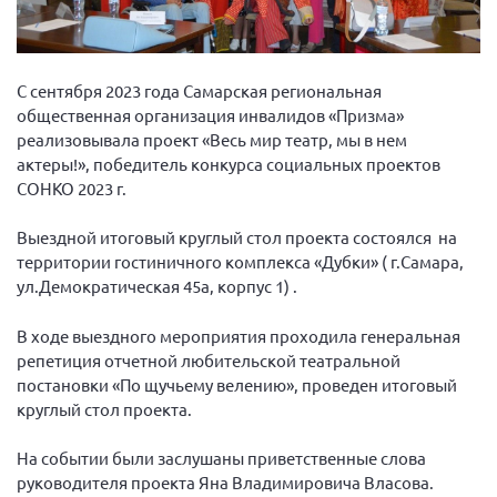
Вице-президент Шишлянников Ф.В.
Информационная служба
Отдел международных отношений
С сентября 2023 года Самарская региональная
общественная организация инвалидов «Призма»
Вице-президент Черненко Д.Е.
реализовывала проект «Весь мир театр, мы в нем
Вице-президент Валюх М.В.
актеры!», победитель конкурса социальных проектов
СОНКО 2023 г.
Вице-президент Чернова А.В.
Вице-президент Цикорин И.В.
Выездной итоговый круглый стол проекта состоялся на
территории гостиничного комплекса «Дубки» ( г.Самара,
Вице-президент Груба Л.В.
ул.Демократическая 45а, корпус 1) .
Главный бухгалтер Жаворонкова Г.М.
Конференция ОООИБРС 2026
В ходе выездного мероприятия проходила генеральная
репетиция отчетной любительской театральной
Конференция ОООИБРС 2025
постановки «По щучьему велению», проведен итоговый
Экспертный совет ОООИБРС 2025
круглый стол проекта.
Конференция ОООИБРС 2024
На событии были заслушаны приветственные слова
Конференция ОООИБРС 2023
руководителя проекта Яна Владимировича Власова.