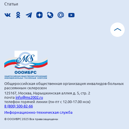
Статьи
г. Севастополь
Самарская область СОРС
Самарская область ПРИЗМА
Самарская область СГОРС
Свердловская область
Смоленская область
Ставропольский край
Сахалинская область
Томская область
Общероссийская общественная организация инвалидов-больных
рассеянным склерозом
Тульская область
125167, Москва, Нарышкинская аллея д. 5, стр. 2
почта
info@ms2002.ru
Ульяновская область
телефон горячей линии (пн-пт с 12.00-17.00 мск)
8 (800) 500-82-66
Челябинская область
Информационно-техническая служба
Ярославская область
© ОООИБРС 2025 Все права защищены