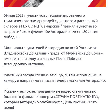
Вице-президент Шишлянников Ф.В.
Информационная служба
09 мая 2025 г. участники специализированного
Отдел международных отношений
тематического заезда людей с диагнозом рассеянный
склероз в ГБУ СО РЦ "Самарский" приняли участие во
Вице-президент Черненко Д.Е.
всероссийском флешмобе Авторадио в честь 80-летия
Вице-президент Валюх М.В.
победы.
Вице-президент Чернова А.В.
Миллионы слушателей Авторадио по всей России: от
Вице-президент Цикорин И.В.
Владивостока до Калининграда, от Мурманска до Сочи –
Вице-президент Груба Л.В.
вместе спели одну из главных Песен Победы –
легендарную «Катюшу»!
Главный бухгалтер Жаворонкова Г.М.
Конференция ОООИБРС 2026
Участники заезда спели «Катюшу», сняли исполнение на
камеру и направили запись в телеграмм канал Авторадио.
Конференция ОООИБРС 2025
Экспертный совет ОООИБРС 2025
Искренние, яркие, праздничные видео станут частью
Конференция ОООИБРС 2024
большого фильма-концерта «СТРАНА ПОЁТ КАТЮШУ»,
который Авторадио опубликует в День России – 12-го
Конференция ОООИБРС 2023
июня!