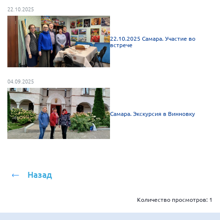
Мурманская область
22.10.2025
Нижегородская область
22.10.2025 Самара. Участие во
Новгородская область
встрече
Новосибирская область
Омская область
04.09.2025
Оренбургская область
Пензенская область
Самара. Экскурсия в Винновку
Республика Башкортостан
Республика Бурятия
Республика Карелия
Республика Калмыкия
Назад
Республика Хакасия
Ростовская область
Количество просмотров:
1
г. Санкт-Петербург