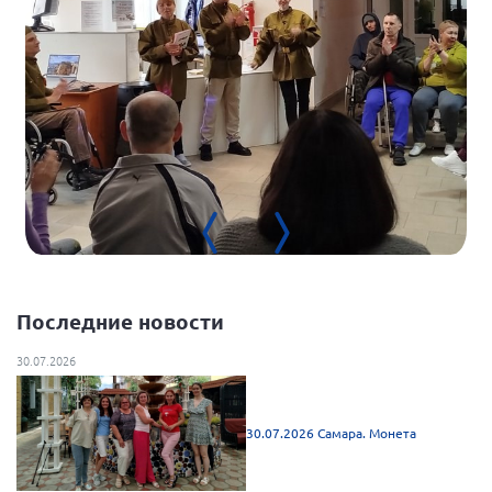
Нормативно-правовые документы
Методическая литература для НКО
Публичные отчеты
Исследования, аналитика, мнения
Всероссийская онлайн конференция
"Рассеянный склероз. XX лет работы
ОООИБРС" (25-29.08.2020)
Всероссийская конференция-тренинг
"Рассеянный склероз: новые реалии" (26-
29.05.2022)
Последние новости
30.07.2026
Общероссийская РС
30.07.2026 Самара. Монета
Алтайский край
Архангельская область