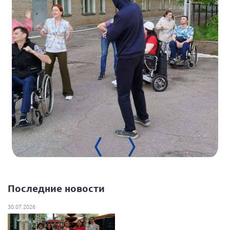
Нормативно-правовые документы
Методическая литература для НКО
Публичные отчеты
Исследования, аналитика, мнения
Всероссийская онлайн конференция
"Рассеянный склероз. XX лет работы
ОООИБРС" (25-29.08.2020)
Всероссийская конференция-тренинг
"Рассеянный склероз: новые реалии" (26-
29.05.2022)
Последние новости
Общероссийская РС
Алтайский край
30.07.2026
Архангельская область