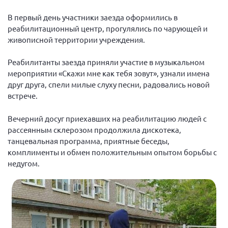
Конференция ОООИБРС 2022
В первый день участники заезда оформились в
Конференция ОООИБРС 2021
реабилитационный центр, прогулялись по чарующей и
Конференция ВСЭ 2021
живописной территории учреждения.
Конференция ОООИБРС 2020
Реабилитанты заезда приняли участие в музыкальном
Документы съездов
мероприятии «Скажи мне как тебя зовут», узнали имена
друг друга, спели милые слуху песни, радовались новой
Первый съезд
встрече.
Второй съезд
Третий съезд
Вечерний досуг приехавших на реабилитацию людей с
рассеянным склерозом продолжила дискотека,
Четвертый съезд
танцевальная программа, приятные беседы,
Пятый съезд
ОФ «Фонд содействия больным рассеянным
комплименты и обмен положительным опытом борьбы с
склерозом»
недугом.
Шестой съезд
Новости: Казахстан
Письма и официальные ответы