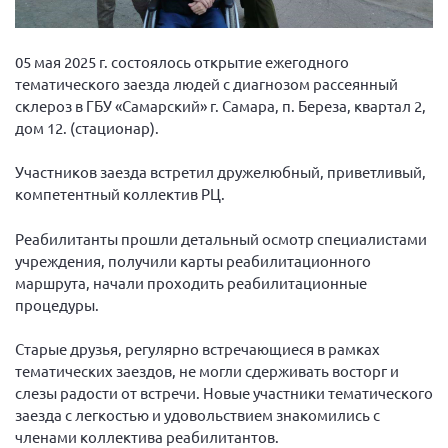
Вице-президент Шишлянников Ф.В.
Информационная служба
05 мая 2025 г. состоялось открытие ежегодного
Отдел международных отношений
тематического заезда людей с диагнозом рассеянный
склероз в ГБУ «Самарский» г. Самара, п. Береза, квартал 2,
Вице-президент Черненко Д.Е.
дом 12. (стационар).
Вице-президент Валюх М.В.
Участников заезда встретил дружелюбный, приветливый,
Вице-президент Чернова А.В.
компетентный коллектив РЦ.
Вице-президент Цикорин И.В.
Вице-президент Груба Л.В.
Реабилитанты прошли детальный осмотр специалистами
учреждения, получили карты реабилитационного
Главный бухгалтер Жаворонкова Г.М.
маршрута, начали проходить реабилитационные
Конференция ОООИБРС 2026
процедуры.
Конференция ОООИБРС 2025
Старые друзья, регулярно встречающиеся в рамках
Экспертный совет ОООИБРС 2025
тематических заездов, не могли сдерживать восторг и
Конференция ОООИБРС 2024
слезы радости от встречи. Новые участники тематического
заезда с легкостью и удовольствием знакомились с
Конференция ОООИБРС 2023
членами коллектива реабилитантов.