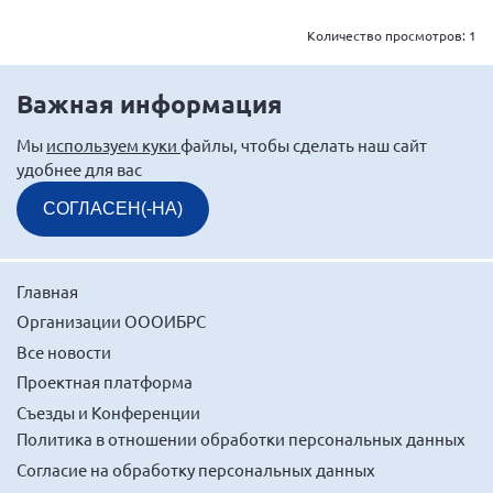
г. Севастополь
Количество просмотров:
1
Самарская область СОРС
Самарская область ПРИЗМА
Важная информация
Самарская область СГОРС
Мы
используем куки
файлы, чтобы сделать наш сайт
Свердловская область
удобнее для вас
Смоленская область
СОГЛАСЕН(-НА)
Ставропольский край
Сахалинская область
Главная
Томская область
Организации ОООИБРС
Тульская область
Все новости
Ульяновская область
Проектная платформа
Челябинская область
Съезды и Конференции
Политика в отношении обработки персональных данных
Ярославская область
Согласие на обработку персональных данных