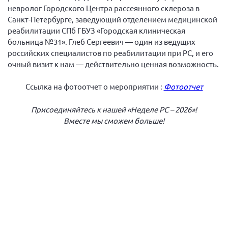
Конференция ОООИБРС 2022
невролог Городского Центра рассеянного склероза в
Санкт-Петербурге, заведующий отделением медицинской
Конференция ОООИБРС 2021
реабилитации СПб ГБУЗ «Городская клиническая
Конференция ВСЭ 2021
больница №31». Глеб Сергеевич — один из ведущих
Конференция ОООИБРС 2020
российских специалистов по реабилитации при РС, и его
очный визит к нам — действительно ценная возможность.
Документы съездов
Первый съезд
Ссылка на фотоотчет о мероприятии :
Фотоотчет
Второй съезд
Присоединяйтесь к нашей «Неделе РС – 2026»!
Третий съезд
Вместе мы сможем больше!
Четвертый съезд
Пятый съезд
ОФ «Фонд содействия больным рассеянным
склерозом»
Шестой съезд
Новости: Казахстан
Письма и официальные ответы