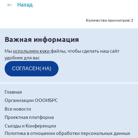
Назад
Мурманская область
Нижегородская область
Количество просмотров:
2
Новгородская область
Новосибирская область
Важная информация
Омская область
Мы
используем куки
файлы, чтобы сделать наш сайт
Оренбургская область
удобнее для вас
Пензенская область
СОГЛАСЕН(-НА)
Республика Башкортостан
Республика Бурятия
Главная
Республика Карелия
Организации ОООИБРС
Республика Калмыкия
Все новости
Республика Хакасия
Проектная платформа
Ростовская область
Съезды и Конференции
Политика в отношении обработки персональных данных
г. Санкт-Петербург