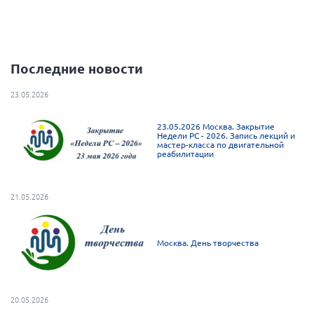
Нормативно-правовые документы
Методическая литература для НКО
Публичные отчеты
Последние новости
Исследования, аналитика, мнения
23.05.2026
Всероссийская онлайн конференция
"Рассеянный склероз. XX лет работы
23.05.2026 Москва. Закрытие
ОООИБРС" (25-29.08.2020)
Недели РС - 2026. Запись лекций и
мастер-класса по двигательной
реабилитации
Всероссийская конференция-тренинг
"Рассеянный склероз: новые реалии" (26-
29.05.2022)
21.05.2026
Москва. День творчества
Общероссийская РС
Алтайский край
20.05.2026
Архангельская область