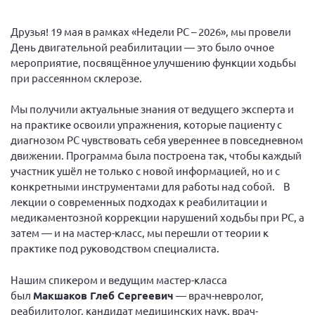
Вице-президент Шишлянников Ф.В.
Информационная служба
Друзья! 19 мая в рамках «Недели РС – 2026», мы провели
День двигательной реабилитации — это было очное
Отдел международных отношений
мероприятие, посвящённое улучшению функции ходьбы
Вице-президент Черненко Д.Е.
при рассеянном склерозе.
Вице-президент Валюх М.В.
Мы получили актуальные знания от ведущего эксперта и
Вице-президент Чернова А.В.
на практике освоили упражнения, которые пациенту с
диагнозом РС чувствовать себя увереннее в повседневном
Вице-президент Цикорин И.В.
движении. Программа была построена так, чтобы каждый
Вице-президент Груба Л.В.
участник ушёл не только с новой информацией, но и с
конкретными инструментами для работы над собой. В
Главный бухгалтер Жаворонкова Г.М.
лекции о современных подходах к реабилитации и
Конференция ОООИБРС 2026
медикаментозной коррекции нарушений ходьбы при РС, а
Конференция ОООИБРС 2025
затем — и на мастер-класс, мы перешли от теории к
практике под руководством специалиста.
Экспертный совет ОООИБРС 2025
Конференция ОООИБРС 2024
Нашим спикером и ведущим мастер-класса
был
Макшаков Глеб Сергеевич
— врач-невролог,
Конференция ОООИБРС 2023
реабилитолог, кандидат медицинских наук, врач-