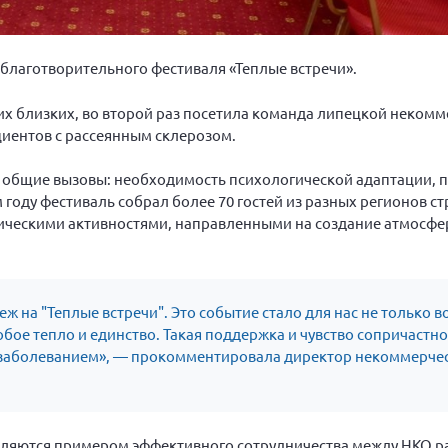
 благотворительного фестиваля «Теплые встречи».
х близких, во второй раз посетила команда липецкой неком
иентов с рассеянным склерозом.
т общие вызовы: необходимость психологической адаптации, 
году фестиваль собрал более 70 гостей из разных регионов с
ическими активностями, направленными на создание атмосфе
ж на "Теплые встречи". Это событие стало для нас не только
обое тепло и единство. Такая поддержка и чувство сопричастн
заболеванием», — прокомментировала директор некоммерче
вляются примером эффективного сотрудничества между НКО р