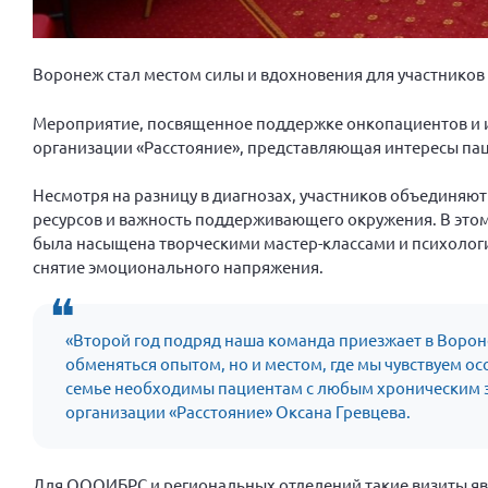
Воронеж стал местом силы и вдохновения для участников
Мероприятие, посвященное поддержке онкопациентов и и
организации «Расстояние», представляющая интересы пац
Несмотря на разницу в диагнозах, участников объединяю
ресурсов и важность поддерживающего окружения. В этом 
была насыщена творческими мастер-классами и психолог
снятие эмоционального напряжения.
«Второй год подряд наша команда приезжает в Вороне
обменяться опытом, но и местом, где мы чувствуем ос
семье необходимы пациентам с любым хроническим 
организации «Расстояние» Оксана Гревцева.
Для ОООИБРС и региональных отделений такие визиты я