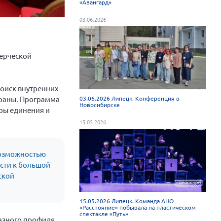
«Авангард»
03.06.2026
мерческой
поиск внутренних
03.06.2026 Липецк. Конференция в
траны. Программа
Новосибирске
ры единения и
15.05.2026
 возможностью
ости к большой
ской
15.05.2026 Липецк. Команда АНО
«Расстояние» побывала на пластическом
спектакле «Путь»
азного профиля.