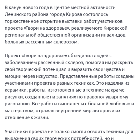
Вице-президент Шишлянников Ф.В.
В канун нового года в Центре местной активности
Информационная служба
Ленинского района города Кирова состоялось
торжественное открытие выставки работ участников
Отдел международных отношений
проекта «Твори на здоровье», реализуемого Кировской
Вице-президент Черненко Д.Е.
региональной общественной организации инвалидов,
больных рассеянным склерозом.
Вице-президент Валюх М.В.
Вице-президент Чернова А.В.
Проект «Твори на здоровье» объединил людей с
заболеванием рассеянный склероз, помогая им раскрыть
Вице-президент Цикорин И.В.
свой творческий потенциал и выразить свои чувства и
Вице-президент Груба Л.В.
эмоции через искусство. Представленные работы созданы
участниками проекта в разных техниках. Это изделия из
Главный бухгалтер Жаворонкова Г.М.
керамики, работы, изготовленные в технике макраме,
Конференция ОООИБРС 2026
рисунки, созданные на занятиях по правополушарному
Конференция ОООИБРС 2025
рисованию. Все работы выполнены с большой любовью и
мастерством, отражая внутренний мир авторов и их
Экспертный совет ОООИБРС 2025
отношение к жизни.
Конференция ОООИБРС 2024
Участники проекта не только смогли освоить техники для
Конференция ОООИБРС 2023
выражения своих творческих потребностей, но и