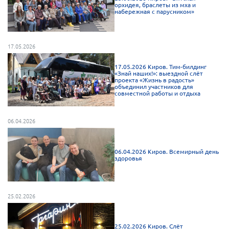
орхидея, браслеты из мха и
Мурманская область
набережная с парусником»
Нижегородская область
Новгородская область
17.05.2026
Новосибирская область
17.05.2026 Киров. Тим-билдинг
«Знай наших!»: выездной слёт
Омская область
проекта «Жизнь в радость»
объединил участников для
Оренбургская область
совместной работы и отдыха
Пензенская область
06.04.2026
Республика Башкортостан
Республика Бурятия
06.04.2026 Киров. Всемирный день
Республика Карелия
здоровья
Республика Калмыкия
Республика Хакасия
25.02.2026
Ростовская область
г. Санкт-Петербург
25.02.2026 Киров. Слёт