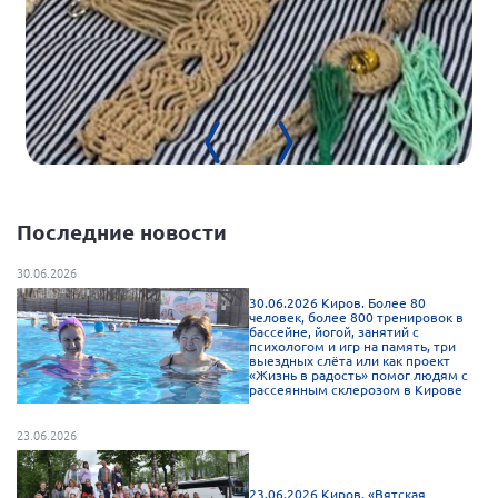
Брянская область
Владимирская область
Волгоградская область
Воронежская область
Ивановская область
Калининградская область
Последние новости
Кемеровская область
Кировская область
30.06.2026
30.06.2026 Киров. Более 80
Краснодарский край
человек, более 800 тренировок в
бассейне, йогой, занятий с
Красноярский край
психологом и игр на память, три
выездных слёта или как проект
«Жизнь в радость» помог людям с
Липецкая область
рассеянным склерозом в Кирове
Ленинградская область
23.06.2026
г. Москва
Московская область
23.06.2026 Киров. «Вятская