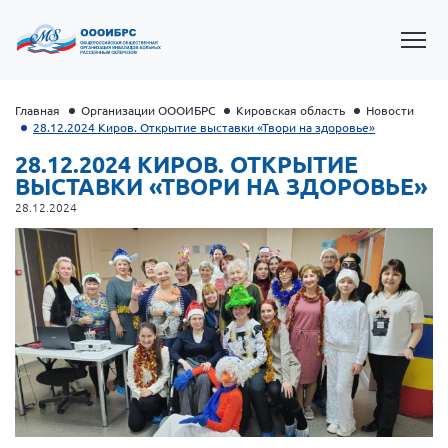
Главная
Организации ОООИБРС
Кировская область
Новости
28.12.2024 Киров. Открытие выставки «Твори на здоровье»
28.12.2024 КИРОВ. ОТКРЫТИЕ
ВЫСТАВКИ «ТВОРИ НА ЗДОРОВЬЕ»
28.12.2024
Президент Власов Я.В.
Первый вице-президент Кичигина Н. Ф.
Генеральный директор Матвиевская О.В.
Вице-президент Зрячева Н.В.