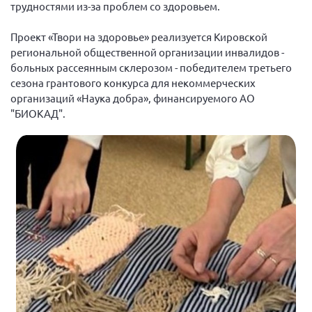
трудностями из-за проблем со здоровьем.
Нормативно-правовые документы
Проект «Твори на здоровье» реализуется Кировской
Методическая литература для НКО
региональной общественной организации инвалидов -
Публичные отчеты
больных рассеянным склерозом - победителем третьего
сезона грантового конкурса для некоммерческих
Исследования, аналитика, мнения
организаций «Наука добра», финансируемого АО
Всероссийская онлайн конференция
"БИОКАД".
"Рассеянный склероз. XX лет работы
ОООИБРС" (25-29.08.2020)
Всероссийская конференция-тренинг
"Рассеянный склероз: новые реалии" (26-
29.05.2022)
Общероссийская РС
Алтайский край
Архангельская область