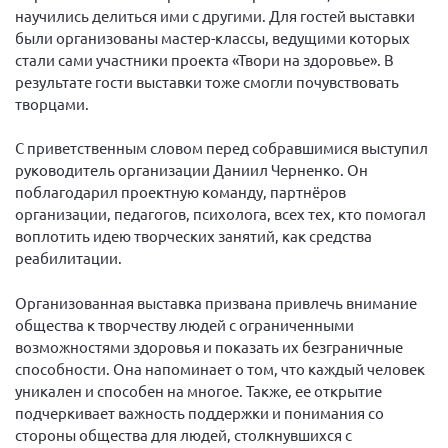
Конференция ОООИБРС 2022
научились делиться ими с другими. Для гостей выставки
были организованы мастер-классы, ведущими которых
Конференция ОООИБРС 2021
стали сами участники проекта «Твори на здоровье». В
Конференция ВСЭ 2021
результате гости выставки тоже смогли почувствовать
Конференция ОООИБРС 2020
творцами.
Документы съездов
С приветственным словом перед собравшимися выступил
Первый съезд
руководитель организации Даниил Черненко. Он
поблагодарил проектную команду, партнёров
Второй съезд
организации, педагогов, психолога, всех тех, кто помогал
Третий съезд
воплотить идею творческих занятий, как средства
реабилитации.
Четвертый съезд
Пятый съезд
ОФ «Фонд содействия больным рассеянным
Организованная выставка призвана привлечь внимание
склерозом»
общества к творчеству людей с ограниченными
Шестой съезд
Новости: Казахстан
возможностями здоровья и показать их безграничные
способности. Она напоминает о том, что каждый человек
уникален и способен на многое. Также, ее открытие
подчеркивает важность поддержки и понимания со
стороны общества для людей, столкнувшихся с
Письма и официальные ответы